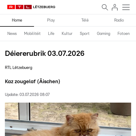
Home
Play
Télé
Radio
News
Mobilitéit
Life
Kultur
Sport
Gaming
Fotoen
Déiererubrik 03.07.2026
RTL Lëtzebuerg
Kaz zougelaf (Äischen)
Update:
03.07.2026 08:07