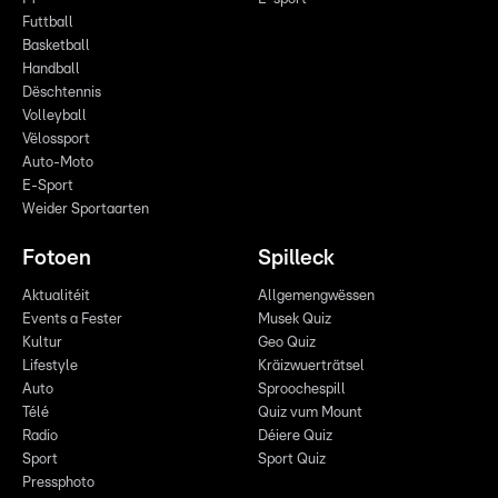
Futtball
Basketball
Handball
Dëschtennis
Volleyball
Vëlossport
Auto-Moto
E-Sport
Weider Sportaarten
Fotoen
Spilleck
Aktualitéit
Allgemengwëssen
Events a Fester
Musek Quiz
Kultur
Geo Quiz
Lifestyle
Kräizwuerträtsel
Auto
Sproochespill
Télé
Quiz vum Mount
Radio
Déiere Quiz
Sport
Sport Quiz
Pressphoto