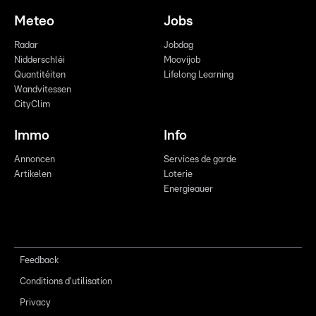
Meteo
Jobs
Radar
Jobdag
Nidderschléi
Moovijob
Quantitéiten
Lifelong Learning
Wandvitessen
CityClim
Immo
Info
Annoncen
Services de garde
Artikelen
Loterie
Energieauer
Feedback
Conditions d'utilisation
Privacy