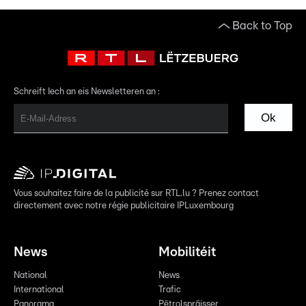
Back to Top
Schreift Iech an eis Newsletteren an :
Ok
Vous souhaitez faire de la publicité sur RTL.lu ? Prenez contact
directement avec notre régie publicitaire IPLuxembourg
News
Mobilitéit
National
News
International
Trafic
Panorama
Pëtrolspräisser