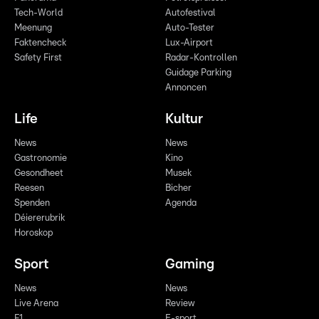
Tech-World
Autofestival
Meenung
Auto-Tester
Faktencheck
Lux-Airport
Safety First
Radar-Kontrollen
Guidage Parking
Annoncen
Life
Kultur
News
News
Gastronomie
Kino
Gesondheet
Musek
Reesen
Bicher
Spenden
Agenda
Déiererubrik
Horoskop
Sport
Gaming
News
News
Live Arena
Review
F1
E-sport