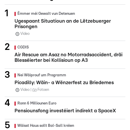
Ëmmer méi Gewalt vun Detenuen
Ugespaant Situatioun an de Lëtzebuerger
Prisongen
Video
CGDIS
Air Rescue am Asaz no Motorradsaccident, dräi
Blesséierter bei Kollisioun op A3
Nei Wäiprouf um Programm
Picadilly: Wäin- a Wënzerfest zu Briedemes
Video
Fotoen
Ronn 6 Milliounen Euro
Pensiounsfong investéiert indirekt a SpaceX
Wäisst Haus sollt Bal-Sall kréien