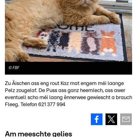
©
FBF
Zu Äischen ass eng rout Kaz mat engem méi laange
Pelz zougelaf. De Puss ass ganz heemlech, ass awer
eventuell scho méi laang ënnerwee gewiescht a brauch
Fleeg. Telefon 621 377 994
Am meeschte gelies