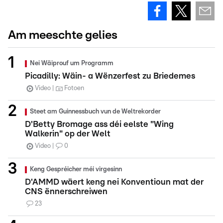
Am meeschte gelies
Nei Wäiprouf um Programm
Picadilly: Wäin- a Wënzerfest zu Briedemes
Video
Fotoen
Steet am Guinnessbuch vun de Weltrekorder
D'Betty Bromage ass déi eelste "Wing
Walkerin" op der Welt
Video
0
Keng Gespréicher méi virgesinn
D'AMMD wäert keng nei Konventioun mat der
CNS ënnerschreiwen
23