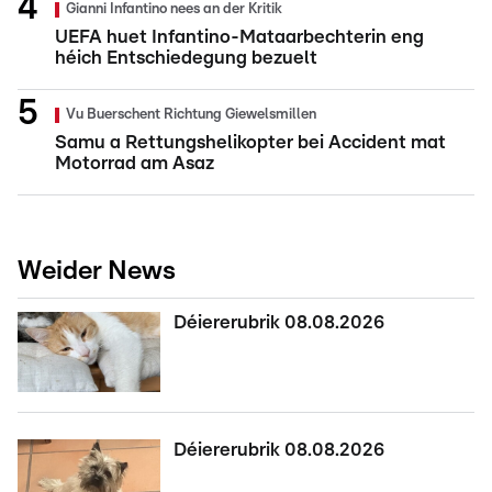
Gianni Infantino nees an der Kritik
UEFA huet Infantino-Mataarbechterin eng
héich Entschiedegung bezuelt
Vu Buerschent Richtung Giewelsmillen
Samu a Rettungshelikopter bei Accident mat
Motorrad am Asaz
Weider News
Déiererubrik 08.08.2026
Déiererubrik 08.08.2026