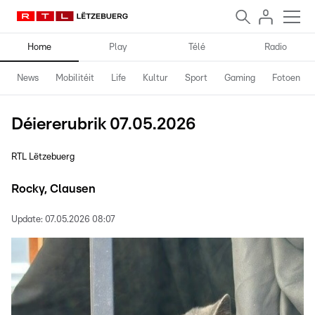
Home
Play
Télé
Radio
News
Mobilitéit
Life
Kultur
Sport
Gaming
Fotoen
Déiererubrik 07.05.2026
RTL Lëtzebuerg
Rocky, Clausen
Update:
07.05.2026 08:07