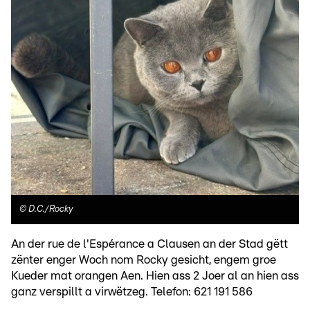
©
D.C./Rocky
An der rue de l'Espérance a Clausen an der Stad gëtt
zënter enger Woch nom Rocky gesicht, engem groe
Kueder mat orangen Aen. Hien ass 2 Joer al an hien ass
ganz verspillt a virwëtzeg. Telefon: 621 191 586