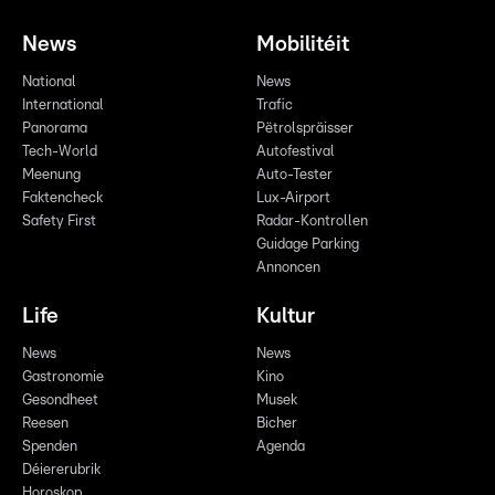
News
Mobilitéit
National
News
International
Trafic
Panorama
Pëtrolspräisser
Tech-World
Autofestival
Meenung
Auto-Tester
Faktencheck
Lux-Airport
Safety First
Radar-Kontrollen
Guidage Parking
Annoncen
Life
Kultur
News
News
Gastronomie
Kino
Gesondheet
Musek
Reesen
Bicher
Spenden
Agenda
Déiererubrik
Horoskop