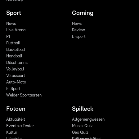
Sport
Gaming
News
News
Live Arena
Review
F1
E-sport
Futtball
Basketball
Handball
Dëschtennis
Volleyball
Vëlossport
Auto-Moto
E-Sport
Weider Sportaarten
Fotoen
Spilleck
Aktualitéit
Allgemengwëssen
Events a Fester
Musek Quiz
Kultur
Geo Quiz