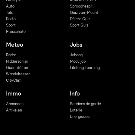
Lifestyle
Kräizwuerträtsel
Auto
Sproochespill
Télé
Quiz vum Mount
Radio
Déiere Quiz
Sport
Sport Quiz
Pressphoto
Meteo
Jobs
Radar
Jobdag
Nidderschléi
Moovijob
Quantitéiten
Lifelong Learning
Wandvitessen
CityClim
Immo
Info
Annoncen
Services de garde
Artikelen
Loterie
Energieauer