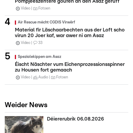
Pompjeeszentere goufen an den Asaz geruff
Video
Fotoen
Air Rescue mécht CGDIS Virwërf
Material fir Läschaarbechten aus der Loft scho
virun 20 Joer kaf, war awer ni am Asaz
Video
33
Spezialekippen am Asaz
Éischt Näschter vum Eichenprozessionsspinner
zu Housen fort gemaach
Video
Audio
Fotoen
Weider News
Déiererubrik 06.08.2026