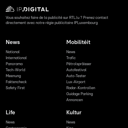
Vous souhaitez faire de la publicité sur RTL.lu ? Prenez contact
directement avec notre régie publicitaire IPLuxembourg
News
Mobilitéit
National
News
International
Trafic
Panorama
Pëtrolspräisser
Tech-World
Autofestival
Meenung
Auto-Tester
Faktencheck
Lux-Airport
Safety First
Radar-Kontrollen
Guidage Parking
Annoncen
Life
Kultur
News
News