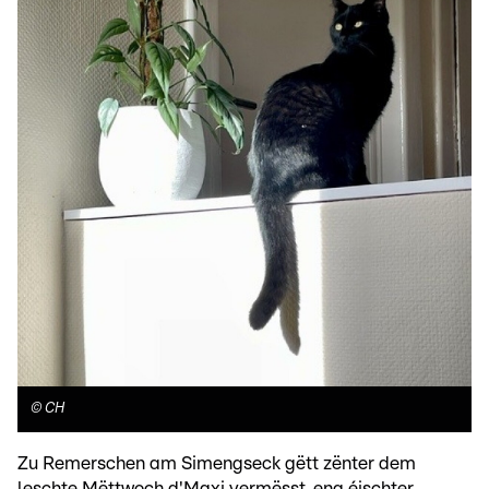
©
CH
Zu Remerschen am Simengseck gëtt zënter dem
leschte Mëttwoch d'Maxi vermësst, eng éischter