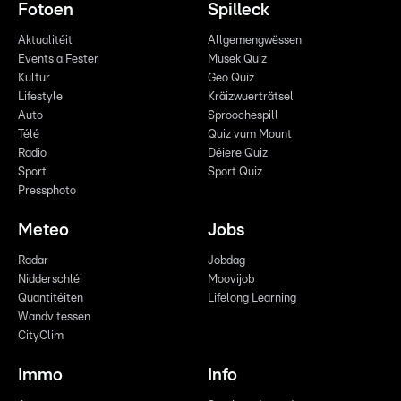
Fotoen
Spilleck
Aktualitéit
Allgemengwëssen
Events a Fester
Musek Quiz
Kultur
Geo Quiz
Lifestyle
Kräizwuerträtsel
Auto
Sproochespill
Télé
Quiz vum Mount
Radio
Déiere Quiz
Sport
Sport Quiz
Pressphoto
Meteo
Jobs
Radar
Jobdag
Nidderschléi
Moovijob
Quantitéiten
Lifelong Learning
Wandvitessen
CityClim
Immo
Info