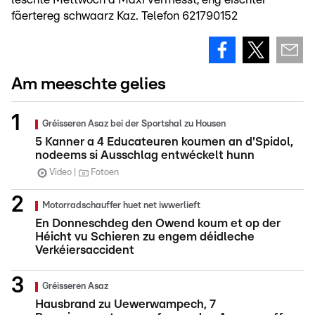
fäertereg schwaarz Kaz. Telefon 621790152
Am meeschte gelies
Gréisseren Asaz bei der Sportshal zu Housen
5 Kanner a 4 Educateuren koumen an d'Spidol,
nodeems si Ausschlag entwéckelt hunn
Video
Fotoen
Motorradschauffer huet net iwwerlieft
En Donneschdeg den Owend koum et op der
Héicht vu Schieren zu engem déidleche
Verkéiersaccident
Gréisseren Asaz
Hausbrand zu Uewerwampech, 7