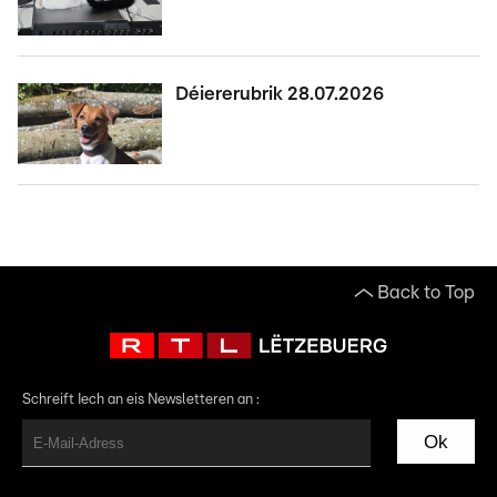
Déiererubrik 28.07.2026
Back to Top
Schreift Iech an eis Newsletteren an :
Ok