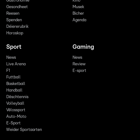
Gastronomie
Kino
Gesondheet
Musek
Reesen
Bicher
Spenden
Agenda
Déiererubrik
Horoskop
Sport
Gaming
News
News
Live Arena
Review
F1
E-sport
Futtball
Basketball
Handball
Dëschtennis
Volleyball
Vëlossport
Auto-Moto
E-Sport
Weider Sportaarten