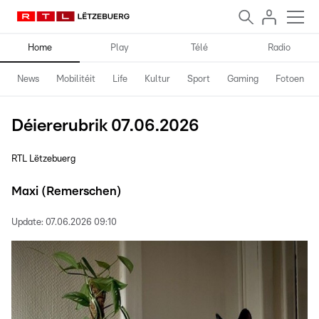
Home
Play
Télé
Radio
News
Mobilitéit
Life
Kultur
Sport
Gaming
Fotoen
Déiererubrik 07.06.2026
RTL Lëtzebuerg
Maxi (Remerschen)
Update:
07.06.2026 09:10