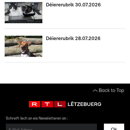
Déiererubrik 30.07.2026
Déiererubrik 28.07.2026
Back to Top
Schreift Iech an eis Newsletteren an :
Ok