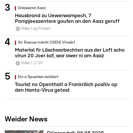
Gréisseren Asaz
Hausbrand zu Uewerwampech, 7
Pompjeeszentere goufen an den Asaz geruff
Video
Fotoen
Air Rescue mécht CGDIS Virwërf
Material fir Läschaarbechten aus der Loft scho
virun 20 Joer kaf, war awer ni am Asaz
Video
33
Elo a Spuenien isoléiert
Tourist no Openthalt a Frankräich positiv op
den Hanta-Virus getest
Weider News