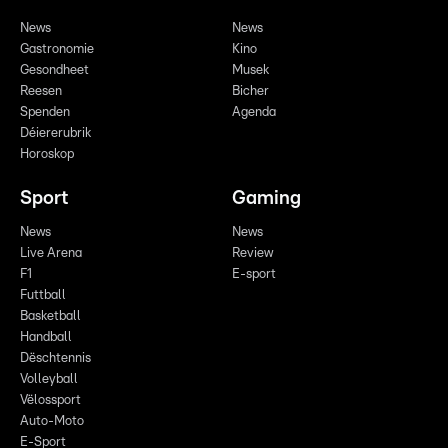
News
News
Gastronomie
Kino
Gesondheet
Musek
Reesen
Bicher
Spenden
Agenda
Déiererubrik
Horoskop
Sport
Gaming
News
News
Live Arena
Review
F1
E-sport
Futtball
Basketball
Handball
Dëschtennis
Volleyball
Vëlossport
Auto-Moto
E-Sport