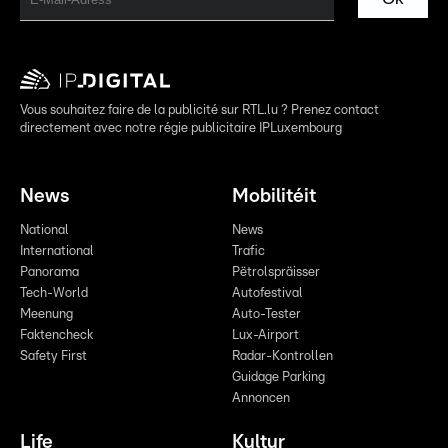
Vous souhaitez faire de la publicité sur RTL.lu ? Prenez contact
directement avec notre régie publicitaire IPLuxembourg
News
Mobilitéit
National
News
International
Trafic
Panorama
Pëtrolspräisser
Tech-World
Autofestival
Meenung
Auto-Tester
Faktencheck
Lux-Airport
Safety First
Radar-Kontrollen
Guidage Parking
Annoncen
Life
Kultur