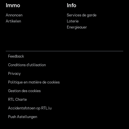
Immo
Info
Annoncen
Services de garde
Artikelen
Loterie
Energieauer
Feedback
Conditions d'utilisation
Privacy
Politique en matière de cookies
Gestion des cookies
RTL Charte
Accidentsfotoen op RTL.lu
Push Astellungen