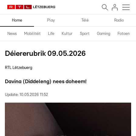
Home
Play
Télé
Radio
News
Mobilitéit
Life
Kultur
Sport
Gaming
Fotoen
Déiererubrik 09.05.2026
RTL Lëtzebuerg
Davina (Diddeleng) nees doheem!
Update:
10.05.2026 11:52