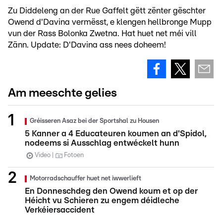
Zu Diddeleng an der Rue Gaffelt gëtt zënter gëschter
Owend d'Davina vermësst, e klengen hellbronge Mupp
vun der Rass Bolonka Zwetna. Hat huet net méi vill
Zänn. Update: D'Davina ass nees doheem!
Am meeschte gelies
Gréisseren Asaz bei der Sportshal zu Housen
5 Kanner a 4 Educateuren koumen an d'Spidol,
nodeems si Ausschlag entwéckelt hunn
Video
Fotoen
Motorradschauffer huet net iwwerlieft
En Donneschdeg den Owend koum et op der
Héicht vu Schieren zu engem déidleche
Verkéiersaccident