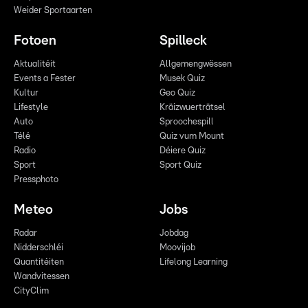
Weider Sportaarten
Fotoen
Spilleck
Aktualitéit
Allgemengwëssen
Events a Fester
Musek Quiz
Kultur
Geo Quiz
Lifestyle
Kräizwuerträtsel
Auto
Sproochespill
Télé
Quiz vum Mount
Radio
Déiere Quiz
Sport
Sport Quiz
Pressphoto
Meteo
Jobs
Radar
Jobdag
Nidderschléi
Moovijob
Quantitéiten
Lifelong Learning
Wandvitessen
CityClim