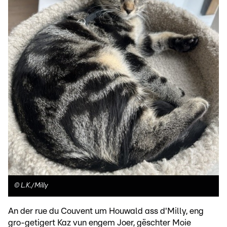
©
L.K./Milly
An der rue du Couvent um Houwald ass d'Milly, eng
gro-getigert Kaz vun engem Joer, gëschter Moie