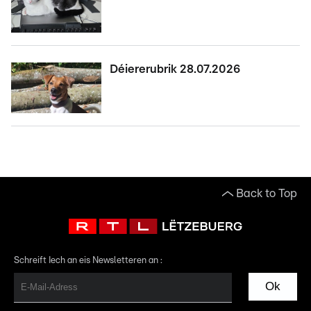
Déiererubrik 28.07.2026
Back to Top
Schreift Iech an eis Newsletteren an :
Ok