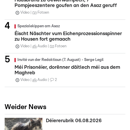
Pompjeeszentere goufen an den Asaz geruff
Video
Fotoen
Spezialekippen am Asaz
Éischt Näschter vum Eichenprozessionsspinner
zu Housen fort gemaach
Video
Audio
Fotoen
Invité vun der Redaktioun (7. August) - Serge Legil
Méi Prisonéier, dorënner däitlech méi aus dem
Maghreb
Video
Audio
2
Weider News
Déiererubrik 06.08.2026