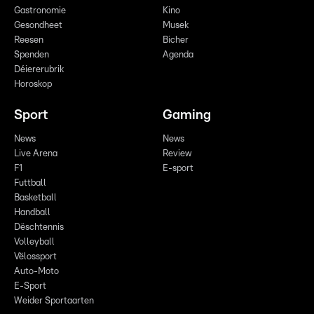
Gastronomie
Kino
Gesondheet
Musek
Reesen
Bicher
Spenden
Agenda
Déiererubrik
Horoskop
Sport
Gaming
News
News
Live Arena
Review
F1
E-sport
Futtball
Basketball
Handball
Dëschtennis
Volleyball
Vëlossport
Auto-Moto
E-Sport
Weider Sportaarten