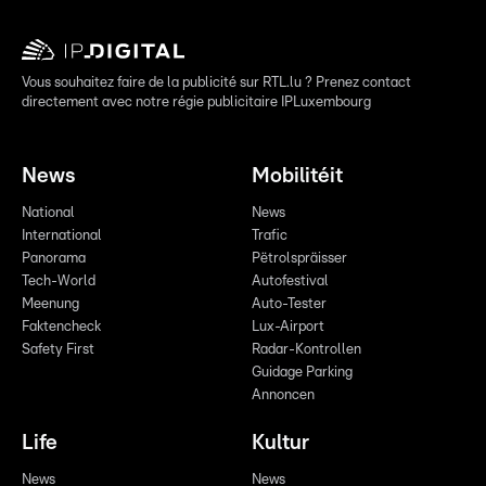
Vous souhaitez faire de la publicité sur RTL.lu ? Prenez contact
directement avec notre régie publicitaire IPLuxembourg
News
Mobilitéit
National
News
International
Trafic
Panorama
Pëtrolspräisser
Tech-World
Autofestival
Meenung
Auto-Tester
Faktencheck
Lux-Airport
Safety First
Radar-Kontrollen
Guidage Parking
Annoncen
Life
Kultur
News
News