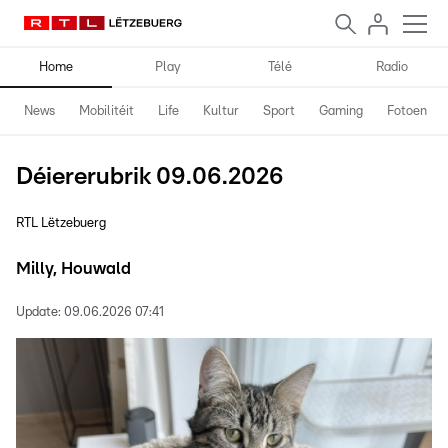
Home
Play
Télé
Radio
News
Mobilitéit
Life
Kultur
Sport
Gaming
Fotoen
Déiererubrik 09.06.2026
RTL Lëtzebuerg
Milly, Houwald
Update:
09.06.2026 07:41