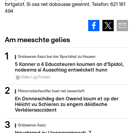
fortgelaf. Si ass net dobausse gewinnt. Telefon: 621 161
494
Am meeschte gelies
Gréisseren Asaz bei der Sportshal zu Housen
5 Kanner a 4 Educateuren koumen an d'Spidol,
nodeems si Ausschlag entwéckelt hunn
Video
Fotoen
Motorradschauffer huet net iwwerlieft
En Donneschdeg den Owend koum et op der
Héicht vu Schieren zu engem déidleche
Verkéiersaccident
Gréisseren Asaz
Hausbrand zu Uewerwampech, 7