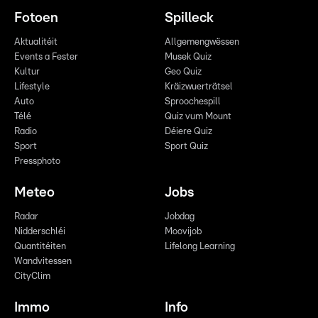
Fotoen
Spilleck
Aktualitéit
Allgemengwëssen
Events a Fester
Musek Quiz
Kultur
Geo Quiz
Lifestyle
Kräizwuerträtsel
Auto
Sproochespill
Télé
Quiz vum Mount
Radio
Déiere Quiz
Sport
Sport Quiz
Pressphoto
Meteo
Jobs
Radar
Jobdag
Nidderschléi
Moovijob
Quantitéiten
Lifelong Learning
Wandvitessen
CityClim
Immo
Info