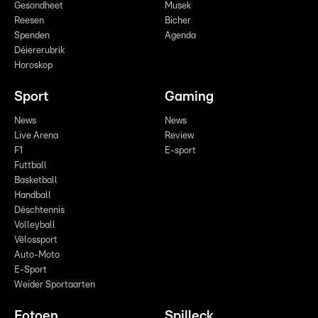
Gesondheet
Musek
Reesen
Bicher
Spenden
Agenda
Déiererubrik
Horoskop
Sport
Gaming
News
News
Live Arena
Review
F1
E-sport
Futtball
Basketball
Handball
Dëschtennis
Volleyball
Vëlossport
Auto-Moto
E-Sport
Weider Sportaarten
Fotoen
Spilleck