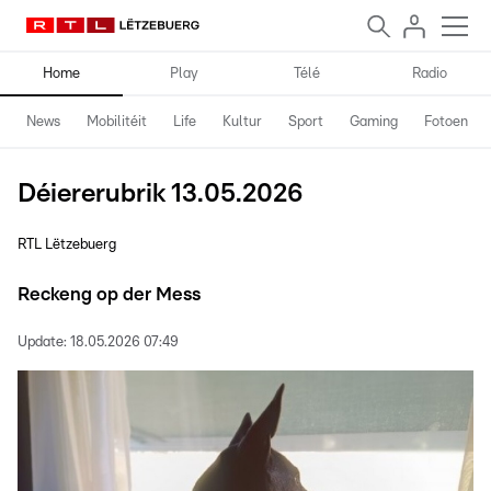
Home
Play
Télé
Radio
News
Mobilitéit
Life
Kultur
Sport
Gaming
Fotoen
Déiererubrik 13.05.2026
RTL Lëtzebuerg
Reckeng op der Mess
Update:
18.05.2026 07:49