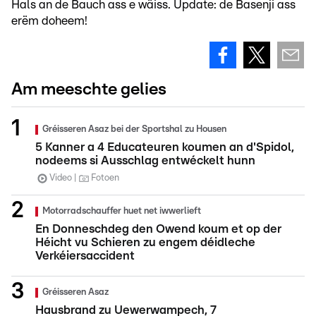
Hals an de Bauch ass e wäiss. Update: de Basenji ass
erëm doheem!
Am meeschte gelies
Gréisseren Asaz bei der Sportshal zu Housen
5 Kanner a 4 Educateuren koumen an d'Spidol,
nodeems si Ausschlag entwéckelt hunn
Video
Fotoen
Motorradschauffer huet net iwwerlieft
En Donneschdeg den Owend koum et op der
Héicht vu Schieren zu engem déidleche
Verkéiersaccident
Gréisseren Asaz
Hausbrand zu Uewerwampech, 7