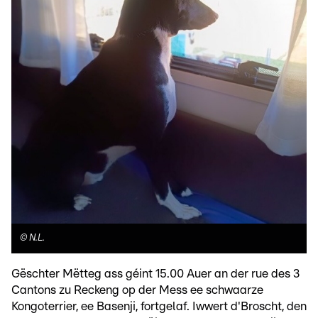
©
N.L.
Gëschter Mëtteg ass géint 15.00 Auer an der rue des 3
Cantons zu Reckeng op der Mess ee schwaarze
Kongoterrier, ee Basenji, fortgelaf. Iwwert d'Broscht, den