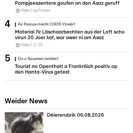
Pompjeeszentere goufen an den Asaz geruff
Video
Fotoen
Air Rescue mécht CGDIS Virwërf
Material fir Läschaarbechten aus der Loft scho
virun 20 Joer kaf, war awer ni am Asaz
Video
33
Elo a Spuenien isoléiert
Tourist no Openthalt a Frankräich positiv op
den Hanta-Virus getest
Weider News
Déiererubrik 06.08.2026