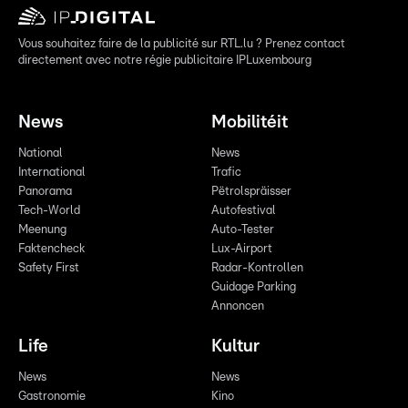
Vous souhaitez faire de la publicité sur RTL.lu ? Prenez contact
directement avec notre régie publicitaire IPLuxembourg
News
Mobilitéit
National
News
International
Trafic
Panorama
Pëtrolspräisser
Tech-World
Autofestival
Meenung
Auto-Tester
Faktencheck
Lux-Airport
Safety First
Radar-Kontrollen
Guidage Parking
Annoncen
Life
Kultur
News
News
Gastronomie
Kino