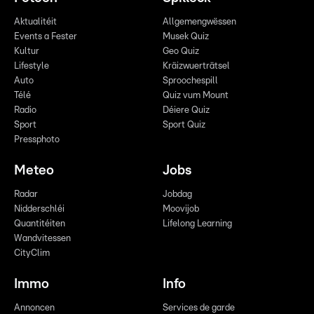
Aktualitéit
Allgemengwëssen
Events a Fester
Musek Quiz
Kultur
Geo Quiz
Lifestyle
Kräizwuerträtsel
Auto
Sproochespill
Télé
Quiz vum Mount
Radio
Déiere Quiz
Sport
Sport Quiz
Pressphoto
Meteo
Jobs
Radar
Jobdag
Nidderschléi
Moovijob
Quantitéiten
Lifelong Learning
Wandvitessen
CityClim
Immo
Info
Annoncen
Services de garde