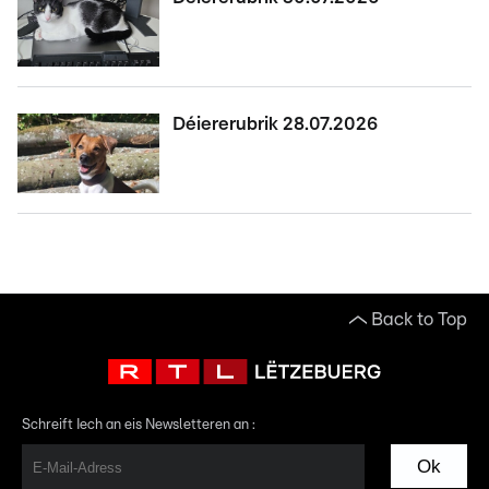
Déiererubrik 28.07.2026
Back to Top
Schreift Iech an eis Newsletteren an :
Ok