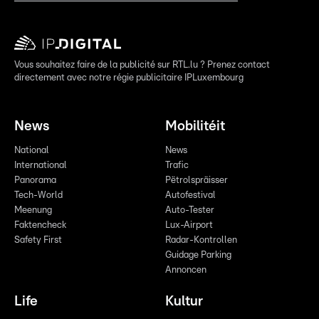
Vous souhaitez faire de la publicité sur RTL.lu ? Prenez contact
directement avec notre régie publicitaire IPLuxembourg
News
Mobilitéit
National
News
International
Trafic
Panorama
Pëtrolspräisser
Tech-World
Autofestival
Meenung
Auto-Tester
Faktencheck
Lux-Airport
Safety First
Radar-Kontrollen
Guidage Parking
Annoncen
Life
Kultur