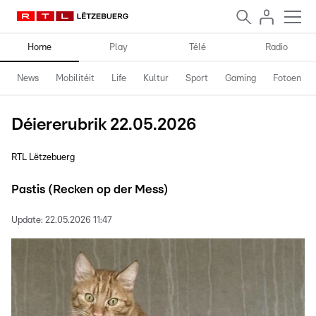
Home
Play
Télé
Radio
News
Mobilitéit
Life
Kultur
Sport
Gaming
Fotoen
Déiererubrik 22.05.2026
RTL Lëtzebuerg
Pastis (Recken op der Mess)
Update:
22.05.2026 11:47