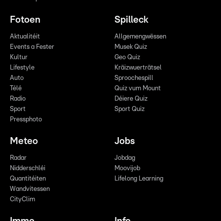
Fotoen
Spilleck
Aktualitéit
Allgemengwëssen
Events a Fester
Musek Quiz
Kultur
Geo Quiz
Lifestyle
Kräizwuerträtsel
Auto
Sproochespill
Télé
Quiz vum Mount
Radio
Déiere Quiz
Sport
Sport Quiz
Pressphoto
Meteo
Jobs
Radar
Jobdag
Nidderschléi
Moovijob
Quantitéiten
Lifelong Learning
Wandvitessen
CityClim