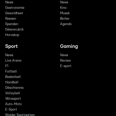
News
News
Gastronomie
Kino
Gesondheet
Musek
Reesen
Bicher
Spenden
Agenda
Déiererubrik
Horoskop
Sport
Gaming
News
News
Live Arena
Review
F1
E-sport
Futtball
Basketball
Handball
Dëschtennis
Volleyball
Vëlossport
Auto-Moto
E-Sport
Weider Sportaarten