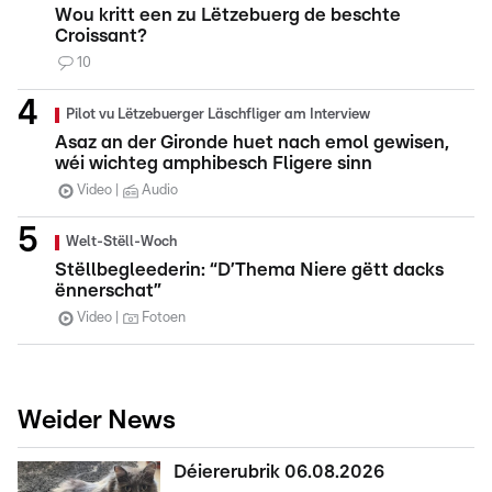
Wou kritt een zu Lëtzebuerg de beschte
Croissant?
10
Pilot vu Lëtzebuerger Läschfliger am Interview
Asaz an der Gironde huet nach emol gewisen,
wéi wichteg amphibesch Fligere sinn
Video
Audio
Welt-Stëll-Woch
Stëllbegleederin: “D’Thema Niere gëtt dacks
ënnerschat”
Video
Fotoen
Weider News
Déiererubrik 06.08.2026