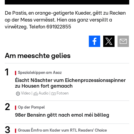
De Pastis, en orange-getigerte Kueder, gëtt zu Recken
op der Mess vermësst. Hien ass ganz verspillt a
virwëtzeg. Telefon 691922855
Am meeschte gelies
Spezialekippen am Asaz
Éischt Näschter vum Eichenprozessionsspinner
zu Housen fort gemaach
Video
Audio
Fotoen
Op der Pompel
98er Bensinn gëtt nach emol méi bëlleg
Grouss Ëmfro am Kader vum RTL Readers' Choice