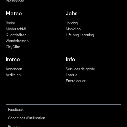
Pressphoto
Meteo
Jobs
Radar
Jobdag
Nidderschléi
Moovijob
Quantitéiten
Lifelong Learning
Wandvitessen
CityClim
Immo
Info
Annoncen
Services de garde
Artikelen
Loterie
Energieauer
Feedback
Conditions d'utilisation
Privacy