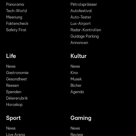
Panorama
Pëtrolspräisser
Tech-World
Autofestival
Meenung
Auto-Tester
Faktencheck
Lux-Airport
Safety First
Radar-Kontrollen
Guidage Parking
Annoncen
Life
Kultur
News
News
Gastronomie
Kino
Gesondheet
Musek
Reesen
Bicher
Spenden
Agenda
Déiererubrik
Horoskop
Sport
Gaming
News
News
Live Arena
Review