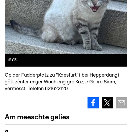
©
CK
Op der Fudderplatz zu "Kaesfurt"( bei Hepperdang)
gëtt zënter enger Woch eng gro Kaz, e Genre Siam,
vermësst. Telefon 621622120
Am meeschte gelies