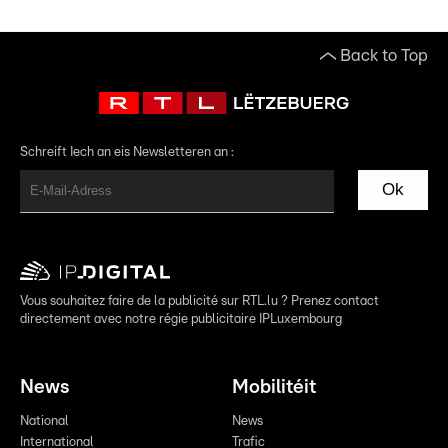
Back to Top
Schreift Iech an eis Newsletteren an :
Ok
Vous souhaitez faire de la publicité sur RTL.lu ? Prenez contact
directement avec notre régie publicitaire IPLuxembourg
News
Mobilitéit
National
News
International
Trafic