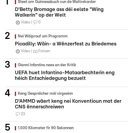
Steet am Guinnessbuch vun de Weltrekorder
D'Betty Bromage ass déi eelste "Wing
Walkerin" op der Welt
Video
0
Nei Wäiprouf um Programm
Picadilly: Wäin- a Wënzerfest zu Briedemes
Video
Fotoen
Gianni Infantino nees an der Kritik
UEFA huet Infantino-Mataarbechterin eng
héich Entschiedegung bezuelt
Keng Gespréicher méi virgesinn
D'AMMD wäert keng nei Konventioun mat der
CNS ënnerschreiwen
23
1.500 Kilometer fir 90 Sekonnen