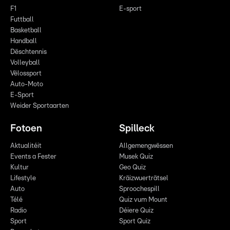
F1
E-sport
Futtball
Basketball
Handball
Dëschtennis
Volleyball
Vëlossport
Auto-Moto
E-Sport
Weider Sportaarten
Fotoen
Spilleck
Aktualitéit
Allgemengwëssen
Events a Fester
Musek Quiz
Kultur
Geo Quiz
Lifestyle
Kräizwuerträtsel
Auto
Sproochespill
Télé
Quiz vum Mount
Radio
Déiere Quiz
Sport
Sport Quiz