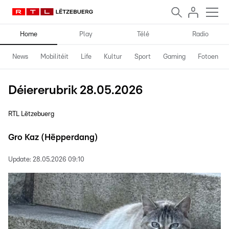
Home
Play
Télé
Radio
News
Mobilitéit
Life
Kultur
Sport
Gaming
Fotoen
Déiererubrik 28.05.2026
RTL Lëtzebuerg
Gro Kaz (Hëpperdang)
Update:
28.05.2026 09:10