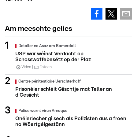
Am meeschte gelies
Detailer no Asaz am Bamerdall
USP war wéinst Verdacht op
Schosswaffebesëtz op der Plaz
Video
Fotoen
Centre pénitentiaire Uerschterhaff
Prisonéier schléit Giischtje mat Teller an
d'Gesiicht
Police warnt virun Arnaque
Onéierlecher gi sech als Polizisten aus a froen
no Wäertgéigestänn