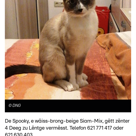
©
DNG
De Spooky, e wäiss-brong-beige Siam-Mix, gëtt zënter
4 Deeg zu Lëntge vermësst. Telefon 621 771 417 oder
621 630 403