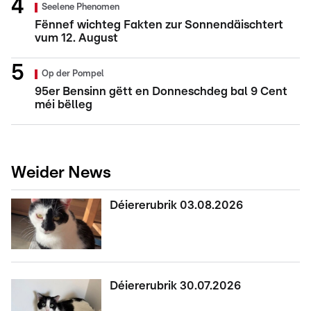
Seelene Phenomen
Fënnef wichteg Fakten zur Sonnendäischtert
vum 12. August
Op der Pompel
95er Bensinn gëtt en Donneschdeg bal 9 Cent
méi bëlleg
Weider News
Déiererubrik 03.08.2026
Déiererubrik 30.07.2026