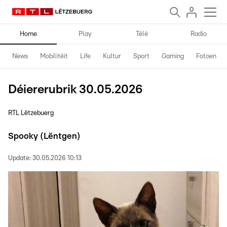
Home
Play
Télé
Radio
News
Mobilitéit
Life
Kultur
Sport
Gaming
Fotoen
Déiererubrik 30.05.2026
RTL Lëtzebuerg
Spooky (Lëntgen)
Update:
30.05.2026 10:13