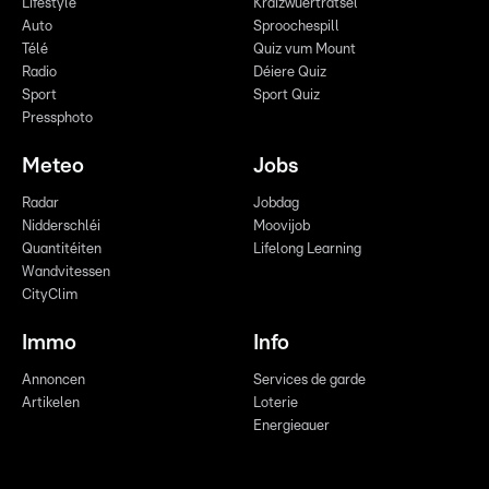
Lifestyle
Kräizwuerträtsel
Auto
Sproochespill
Télé
Quiz vum Mount
Radio
Déiere Quiz
Sport
Sport Quiz
Pressphoto
Meteo
Jobs
Radar
Jobdag
Nidderschléi
Moovijob
Quantitéiten
Lifelong Learning
Wandvitessen
CityClim
Immo
Info
Annoncen
Services de garde
Artikelen
Loterie
Energieauer