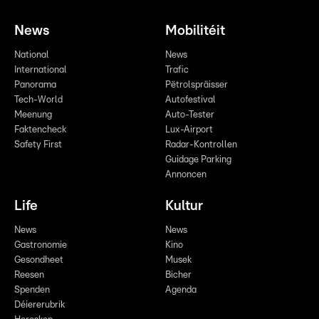
News
Mobilitéit
National
News
International
Trafic
Panorama
Pëtrolspräisser
Tech-World
Autofestival
Meenung
Auto-Tester
Faktencheck
Lux-Airport
Safety First
Radar-Kontrollen
Guidage Parking
Annoncen
Life
Kultur
News
News
Gastronomie
Kino
Gesondheet
Musek
Reesen
Bicher
Spenden
Agenda
Déiererubrik