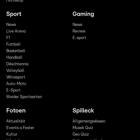
Horoskop
Sport
Gaming
News
News
Live Arena
Review
F1
E-sport
Futtball
Basketball
Handball
Dëschtennis
Volleyball
Vëlossport
Auto-Moto
E-Sport
Weider Sportaarten
Fotoen
Spilleck
Aktualitéit
Allgemengwëssen
Events a Fester
Musek Quiz
Kultur
Geo Quiz