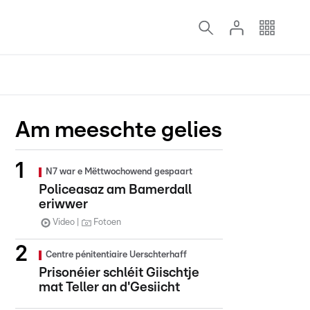
Am meeschte gelies
N7 war e Mëttwochowend gespaart
Policeasaz am Bamerdall
eriwwer
Video
Fotoen
Centre pénitentiaire Uerschterhaff
Prisonéier schléit Giischtje
mat Teller an d'Gesiicht