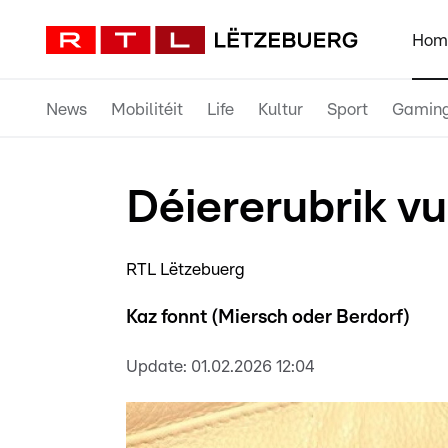
Hom
News
Mobilitéit
Life
Kultur
Sport
Gamin
Déiererubrik v
RTL Lëtzebuerg
Kaz fonnt (Miersch oder Berdorf)
Update:
01.02.2026 12:04