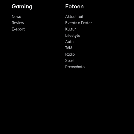
Gaming
Fotoen
News
Aktualitéit
Review
Events a Fester
E-sport
Kultur
Lifestyle
Auto
Télé
Radio
Sport
Pressphoto