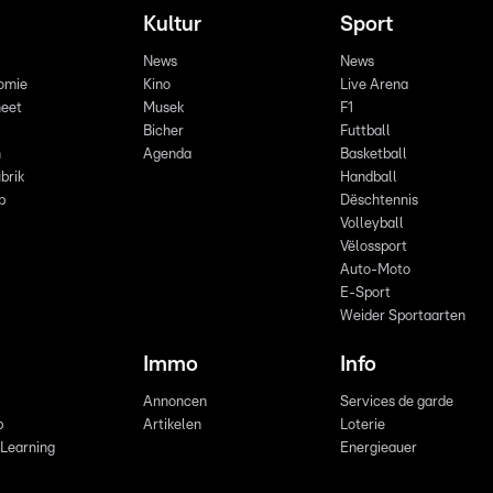
Kultur
Sport
News
News
omie
Kino
Live Arena
eet
Musek
F1
Bicher
Futtball
n
Agenda
Basketball
brik
Handball
p
Dëschtennis
Volleyball
Vëlossport
Auto-Moto
E-Sport
Weider Sportaarten
Immo
Info
Annoncen
Services de garde
b
Artikelen
Loterie
 Learning
Energieauer