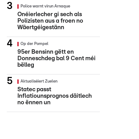
Police warnt virun Arnaque
Onéierlecher gi sech als
Polizisten aus a froen no
Wäertgéigestänn
Op der Pompel
95er Bensinn gëtt en
Donneschdeg bal 9 Cent méi
bëlleg
Aktualiséiert Zuelen
Statec passt
Inflatiounsprognos däitlech
no ënnen un