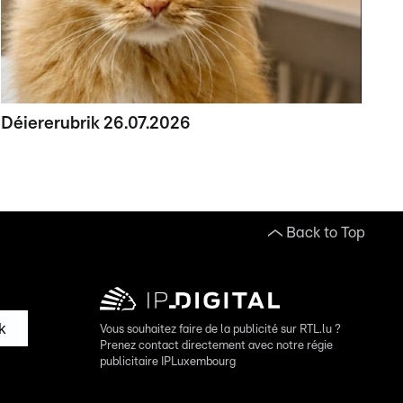
Déiererubrik 26.07.2026
Back to Top
k
Vous souhaitez faire de la publicité sur RTL.lu ?
Prenez contact directement avec notre régie
publicitaire IPLuxembourg