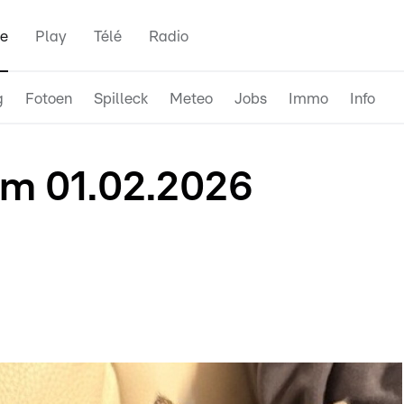
e
Play
Télé
Radio
g
Fotoen
Spilleck
Meteo
Jobs
Immo
Info
um 01.02.2026