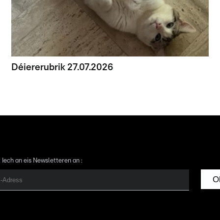
Déiererubrik 27.07.2026
 Iech an eis Newsletteren an :
O