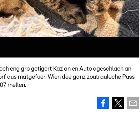
ch eng gro getigert Kaz an en Auto ageschlach an
orf aus matgefuer. Wien dee ganz zoutrauleche Puss
07 mellen.