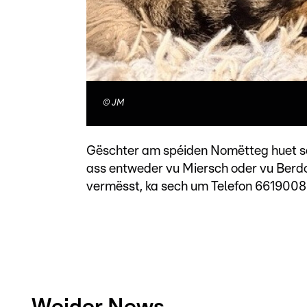
©
JM
Gëschter am spéiden Nomëtteg huet se
ass entweder vu Miersch oder vu Berd
vermësst, ka sech um Telefon 6619008
Weider News