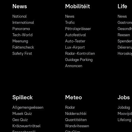
News
Mobilitéit
Life
National
News
News
International
Trafic
Gastron
Panorama
Pëtrolspräisser
Gesondh
Tech-World
Autofestival
Reesen
Meenung
Auto-Tester
Spende
Faktencheck
Lux-Airport
Déiereru
Safety First
Radar-Kontrollen
Horosko
Guidage Parking
Annoncen
Spilleck
Meteo
Jobs
Allgemengwëssen
Radar
Jobdag
Musek Quiz
Nidderschléi
Moovijo
Geo Quiz
Quantitéiten
Lifelong
Kräizwuerträtsel
Wandvitessen