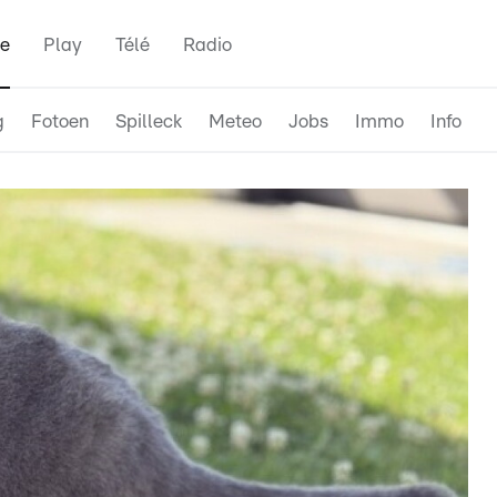
e
Play
Télé
Radio
g
Fotoen
Spilleck
Meteo
Jobs
Immo
Info