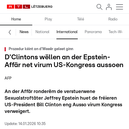
Home
Play
Télé
Radio
News
National
International
Panorama
Tech-World
Prozedur kéint an d'Weeër geleet ginn
D'Clintons wëllen an der Epstein-
Affär net virum US-Kongress aussoen
AFP
An der Affär ronderëm de verstuerwene
Sexualstroftäter Jeffrey Epstein huet de fréieren
US-President Bill Clinton eng Ausso virum Kongress
verweigert.
Update:
14.01.2026 10:35