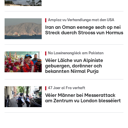
Amplaz vu Verhandlunge mat den USA
Iran an Oman eenege sech op nei
Streck duerch Strooss vun Hormus
No Lawinenongléck am Pakistan
Véier Läiche vun Alpiniste
gebuergen, dorënner och
bekannten Nirmal Purja
47 Joer al Fra verhaft
Véier Männer bei Messerattack
am Zentrum vu London blesséiert