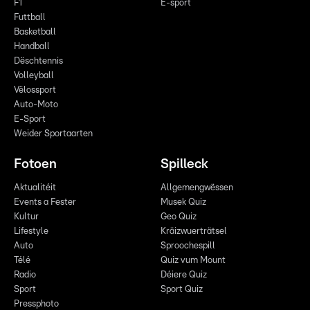
F1
E-sport
Futtball
Basketball
Handball
Dëschtennis
Volleyball
Vëlossport
Auto-Moto
E-Sport
Weider Sportaarten
Fotoen
Spilleck
Aktualitéit
Allgemengwëssen
Events a Fester
Musek Quiz
Kultur
Geo Quiz
Lifestyle
Kräizwuerträtsel
Auto
Sproochespill
Télé
Quiz vum Mount
Radio
Déiere Quiz
Sport
Sport Quiz
Pressphoto