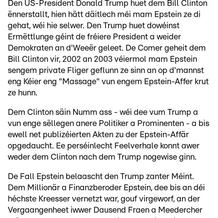
Den US-President Donald Trump huet dem Bill Clinton
ënnerstallt, hien hätt däitlech méi mam Epstein ze di
gehat, wéi hie selwer. Den Trump huet dowéinst
Ermëttlunge géint de fréiere President a weider
Demokraten an d'Weeër geleet. De Comer geheit dem
Bill Clinton vir, 2002 an 2003 véiermol mam Epstein
sengem private Fliger geflunn ze sinn an op d'mannst
eng Kéier eng "Massage" vun engem Epstein-Affer krut
ze hunn.
Dem Clinton säin Numm ass - wéi dee vum Trump a
vun enge sëllegen anere Politiker a Prominenten - a bis
ewell net publizéierten Akten zu der Epstein-Affär
opgedaucht. Ee perséinlecht Feelverhale konnt awer
weder dem Clinton nach dem Trump nogewise ginn.
De Fall Epstein belaascht den Trump zanter Méint.
Dem Millionär a Finanzberoder Epstein, dee bis an déi
héchste Kreesser vernetzt war, gouf virgeworf, an der
Vergaangenheet iwwer Dausend Fraen a Meedercher