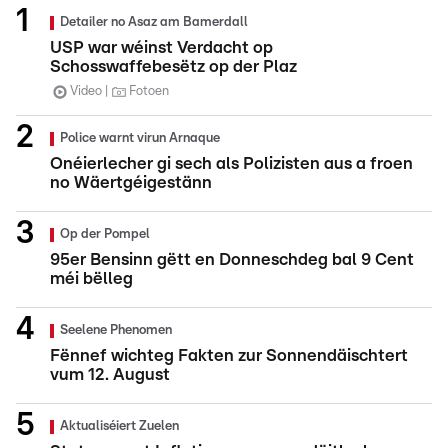
Detailer no Asaz am Bamerdall
USP war wéinst Verdacht op
Schosswaffebesëtz op der Plaz
Video
Fotoen
Police warnt virun Arnaque
Onéierlecher gi sech als Polizisten aus a froen
no Wäertgéigestänn
Op der Pompel
95er Bensinn gëtt en Donneschdeg bal 9 Cent
méi bëlleg
Seelene Phenomen
Fënnef wichteg Fakten zur Sonnendäischtert
vum 12. August
Aktualiséiert Zuelen