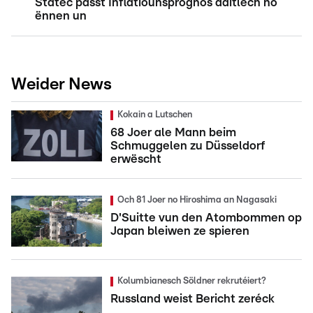
Statec passt Inflatiounsprognos däitlech no
ënnen un
Weider News
Kokain a Lutschen
68 Joer ale Mann beim
Schmuggelen zu Düsseldorf
erwëscht
Och 81 Joer no Hiroshima an Nagasaki
D'Suitte vun den Atombommen op
Japan bleiwen ze spieren
Kolumbianesch Söldner rekrutéiert?
Russland weist Bericht zeréck