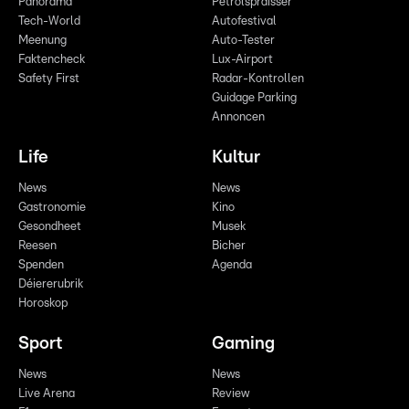
Panorama
Pëtrolspräisser
Tech-World
Autofestival
Meenung
Auto-Tester
Faktencheck
Lux-Airport
Safety First
Radar-Kontrollen
Guidage Parking
Annoncen
Life
Kultur
News
News
Gastronomie
Kino
Gesondheet
Musek
Reesen
Bicher
Spenden
Agenda
Déiererubrik
Horoskop
Sport
Gaming
News
News
Live Arena
Review