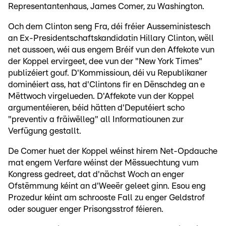
Representantenhaus, James Comer, zu Washington.
Och dem Clinton seng Fra, déi fréier Ausseministesch
an Ex-Presidentschaftskandidatin Hillary Clinton, wëll
net aussoen, wéi aus engem Bréif vun den Affekote vun
der Koppel ervirgeet, dee vun der "New York Times"
publizéiert gouf. D'Kommissioun, déi vu Republikaner
dominéiert ass, hat d'Clintons fir en Dënschdeg an e
Mëttwoch virgelueden. D'Affekote vun der Koppel
argumentéieren, béid hätten d'Deputéiert scho
"preventiv a fräiwëlleg" all Informatiounen zur
Verfügung gestallt.
De Comer huet der Koppel wéinst hirem Net-Opdauche
mat engem Verfare wéinst der Mëssuechtung vum
Kongress gedreet, dat d'nächst Woch an enger
Ofstëmmung kéint an d'Weeër geleet ginn. Esou eng
Prozedur kéint am schrooste Fall zu enger Geldstrof
oder souguer enger Prisongsstrof féieren.