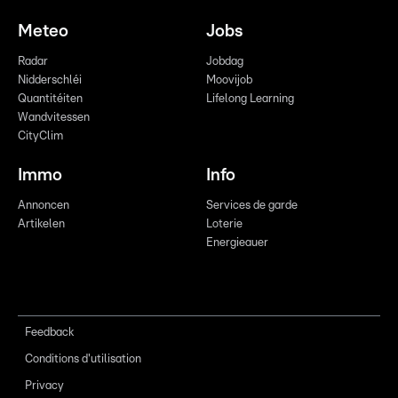
Meteo
Jobs
Radar
Jobdag
Nidderschléi
Moovijob
Quantitéiten
Lifelong Learning
Wandvitessen
CityClim
Immo
Info
Annoncen
Services de garde
Artikelen
Loterie
Energieauer
Feedback
Conditions d'utilisation
Privacy