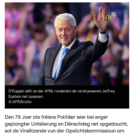
D'Koppel wëll an der Affär ronderëm de verstuewenen Jeffrey
Epstein net aussoen.
©
AFP/Archiv
Den 79 Joer ale fréiere Politiker wier bei enger
geplangter Unhéierung en Dënschdeg net opgedaucht,
sot de Virsëtzende vun der Opsiichtskommissioun am