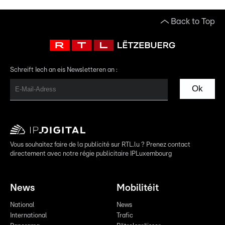
Back to Top
Schreift Iech an eis Newsletteren an :
Ok
Vous souhaitez faire de la publicité sur RTL.lu ? Prenez contact
directement avec notre régie publicitaire IPLuxembourg
News
Mobilitéit
National
News
International
Trafic