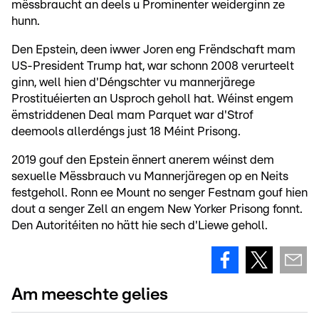
mëssbraucht an deels u Prominenter weiderginn ze
hunn.
Den Epstein, deen iwwer Joren eng Frëndschaft mam
US-President Trump hat, war schonn 2008 verurteelt
ginn, well hien d'Déngschter vu mannerjärege
Prostituéierten an Usproch geholl hat. Wéinst engem
ëmstriddenen Deal mam Parquet war d'Strof
deemools allerdéngs just 18 Méint Prisong.
2019 gouf den Epstein ënnert anerem wéinst dem
sexuelle Mëssbrauch vu Mannerjäregen op en Neits
festgeholl. Ronn ee Mount no senger Festnam gouf hien
dout a senger Zell an engem New Yorker Prisong fonnt.
Den Autoritéiten no hätt hie sech d'Liewe geholl.
Am meeschte gelies