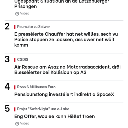
Ugespaant Situatioun an de Lëtzebuerger
Prisongen
Video
Poursuite zu Zolwer
E presséierte Chauffer hat net wëlles, sech vu
Police stoppen ze loossen, ass awer net wäit
komm
CGDIS
Air Rescue am Asaz no Motorradsaccident, dräi
Blesséierter bei Kollisioun op A3
Ronn 6 Milliounen Euro
Pensiounsfong investéiert indirekt a SpaceX
Projet "SaferNight" um e-Lake
Eng Offer, wou ee kann Hëllef froen
Video