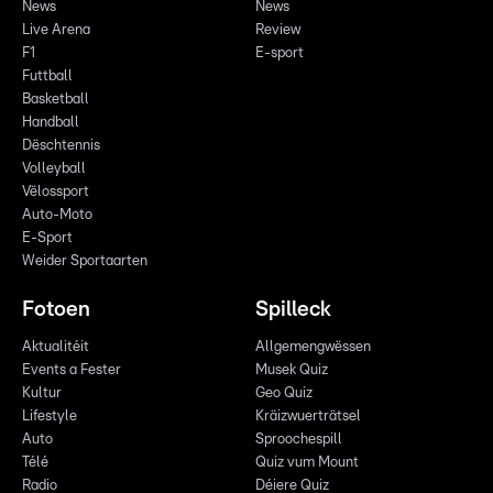
News
News
Live Arena
Review
F1
E-sport
Futtball
Basketball
Handball
Dëschtennis
Volleyball
Vëlossport
Auto-Moto
E-Sport
Weider Sportaarten
Fotoen
Spilleck
Aktualitéit
Allgemengwëssen
Events a Fester
Musek Quiz
Kultur
Geo Quiz
Lifestyle
Kräizwuerträtsel
Auto
Sproochespill
Télé
Quiz vum Mount
Radio
Déiere Quiz