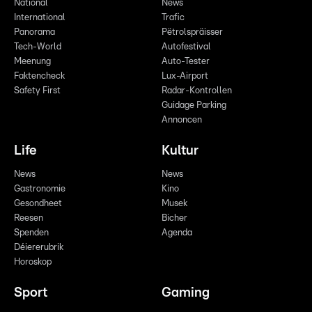
National
News
International
Trafic
Panorama
Pëtrolspräisser
Tech-World
Autofestival
Meenung
Auto-Tester
Faktencheck
Lux-Airport
Safety First
Radar-Kontrollen
Guidage Parking
Annoncen
Life
Kultur
News
News
Gastronomie
Kino
Gesondheet
Musek
Reesen
Bicher
Spenden
Agenda
Déiererubrik
Horoskop
Sport
Gaming