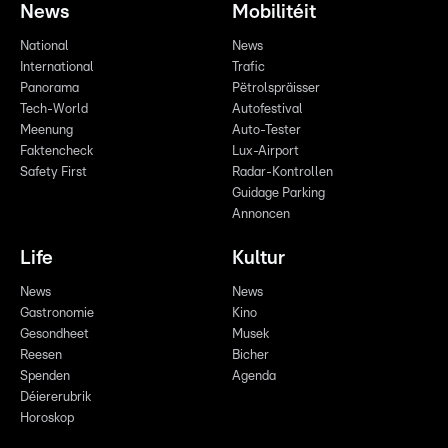
News
Mobilitéit
National
News
International
Trafic
Panorama
Pëtrolspräisser
Tech-World
Autofestival
Meenung
Auto-Tester
Faktencheck
Lux-Airport
Safety First
Radar-Kontrollen
Guidage Parking
Annoncen
Life
Kultur
News
News
Gastronomie
Kino
Gesondheet
Musek
Reesen
Bicher
Spenden
Agenda
Déiererubrik
Horoskop