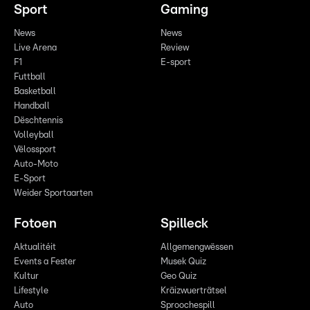
Sport
Gaming
News
News
Live Arena
Review
F1
E-sport
Futtball
Basketball
Handball
Dëschtennis
Volleyball
Vëlossport
Auto-Moto
E-Sport
Weider Sportaarten
Fotoen
Spilleck
Aktualitéit
Allgemengwëssen
Events a Fester
Musek Quiz
Kultur
Geo Quiz
Lifestyle
Kräizwuerträtsel
Auto
Sproochespill