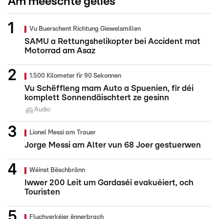
Am meeschte gelies
Vu Buerschent Richtung Giewelsmillen
SAMU a Rettungshelikopter bei Accident mat
Motorrad am Asaz
1.500 Kilometer fir 90 Sekonnen
Vu Schëffleng mam Auto a Spuenien, fir déi
komplett Sonnendäischtert ze gesinn
Audio
Lionel Messi am Trauer
Jorge Messi am Alter vun 68 Joer gestuerwen
Wéinst Bëschbränn
Iwwer 200 Leit um Gardaséi evakuéiert, och
Touristen
Fluchverkéier ënnerbrach