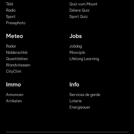
Télé
Quiz vum Mount
Radio
Déiere Quiz
Sport
Sport Quiz
Pressphoto
Meteo
Jobs
Radar
Jobdag
Nidderschléi
Moovijob
Quantitéiten
Lifelong Learning
Wandvitessen
CityClim
Immo
Info
Annoncen
Services de garde
Artikelen
Loterie
Energieauer