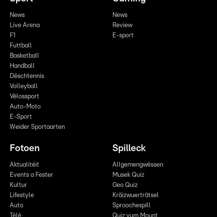
News
News
Live Arena
Review
F1
E-sport
Futtball
Basketball
Handball
Dëschtennis
Volleyball
Vëlossport
Auto-Moto
E-Sport
Weider Sportaarten
Fotoen
Spilleck
Aktualitéit
Allgemengwëssen
Events a Fester
Musek Quiz
Kultur
Geo Quiz
Lifestyle
Kräizwuerträtsel
Auto
Sproochespill
Télé
Quiz vum Mount