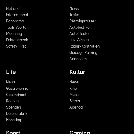
National
News
International
Trafic
Panorama
Pëtrolspräisser
Tech-World
Autofestival
Meenung
Auto-Tester
Faktencheck
Lux-Airport
Safety First
Radar-Kontrollen
Guidage Parking
Annoncen
Life
Kultur
News
News
Gastronomie
Kino
Gesondheet
Musek
Reesen
Bicher
Spenden
Agenda
Déiererubrik
Horoskop
Sport
Gaming