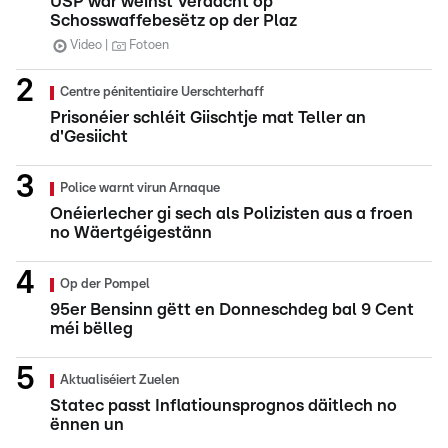
USP war wéinst Verdacht op
Schosswaffebesëtz op der Plaz
Video
Fotoen
Centre pénitentiaire Uerschterhaff
Prisonéier schléit Giischtje mat Teller an
d'Gesiicht
Police warnt virun Arnaque
Onéierlecher gi sech als Polizisten aus a froen
no Wäertgéigestänn
Op der Pompel
95er Bensinn gëtt en Donneschdeg bal 9 Cent
méi bëlleg
Aktualiséiert Zuelen
Statec passt Inflatiounsprognos däitlech no
ënnen un