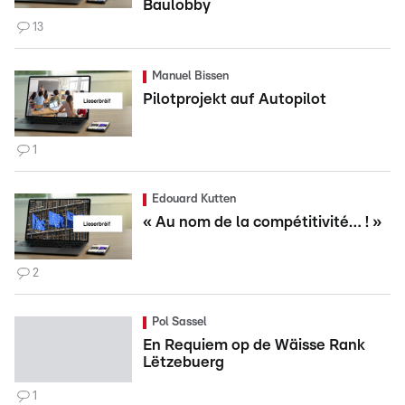
Baulobby
13
Manuel Bissen
Pilotprojekt auf Autopilot
1
Edouard Kutten
« Au nom de la compétitivité… ! »
2
Pol Sassel
En Requiem op de Wäisse Rank
Lëtzebuerg
1