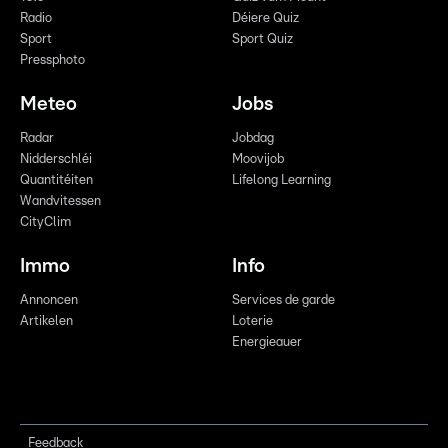
Radio
Déiere Quiz
Sport
Sport Quiz
Pressphoto
Meteo
Jobs
Radar
Jobdag
Nidderschléi
Moovijob
Quantitéiten
Lifelong Learning
Wandvitessen
CityClim
Immo
Info
Annoncen
Services de garde
Artikelen
Loterie
Energieauer
Feedback