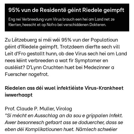
95% vun de Residentë géint Riedele geimpft
Eng nei Verbreedung vum Virus brauch een hei am Land net ze
fäerten, heescht et op Nofro bei verschiddenen Dokteren.
Zu Lëtzebuerg si méi wéi 95% vun der Populatioun
géint d’Riedele geimpft. Trotzdeem dierfte sech vill
Leit d’Fro gestallt hunn, ob dee Virus sech hei am Land
nees kéint verbreeden a wat fir Symptomer en
ausléist? D’Lynn Cruchten huet bei Medezinner a
Fuerscher nogefrot.
Riedelen ass déi wuel infektiéiste Virus-Krankheet
iwwerhaapt
Prof. Claude P. Muller, Virolog
"Si mécht en Ausschlag an da sou e grippalen Infekt.
Awer besonnesch gefaart ass se doduercher, dass se
eben déi Komplikatiounen huet. Nämlech schwéier