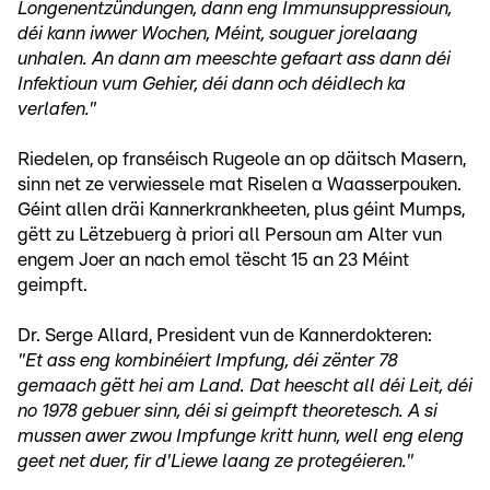
Longenentzündungen, dann eng Immunsuppressioun,
déi kann iwwer Wochen, Méint, souguer jorelaang
unhalen. An dann am meeschte gefaart ass dann déi
Infektioun vum Gehier, déi dann och déidlech ka
verlafen."
Riedelen, op franséisch Rugeole an op däitsch Masern,
sinn net ze verwiessele mat Riselen a Waasserpouken.
Géint allen dräi Kannerkrankheeten, plus géint Mumps,
gëtt zu Lëtzebuerg à priori all Persoun am Alter vun
engem Joer an nach emol tëscht 15 an 23 Méint
geimpft.
Dr. Serge Allard, President vun de Kannerdokteren:
"Et ass eng kombinéiert Impfung, déi zënter 78
gemaach gëtt hei am Land. Dat heescht all déi Leit, déi
no 1978 gebuer sinn, déi si geimpft theoretesch. A si
mussen awer zwou Impfunge kritt hunn, well eng eleng
geet net duer, fir d'Liewe laang ze protegéieren."