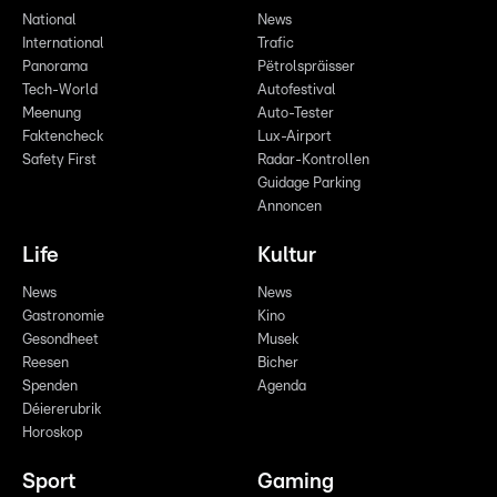
National
News
International
Trafic
Panorama
Pëtrolspräisser
Tech-World
Autofestival
Meenung
Auto-Tester
Faktencheck
Lux-Airport
Safety First
Radar-Kontrollen
Guidage Parking
Annoncen
Life
Kultur
News
News
Gastronomie
Kino
Gesondheet
Musek
Reesen
Bicher
Spenden
Agenda
Déiererubrik
Horoskop
Sport
Gaming