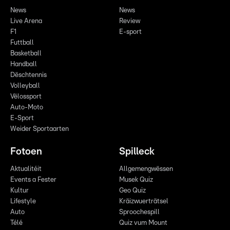
News
News
Live Arena
Review
F1
E-sport
Futtball
Basketball
Handball
Dëschtennis
Volleyball
Vëlossport
Auto-Moto
E-Sport
Weider Sportaarten
Fotoen
Spilleck
Aktualitéit
Allgemengwëssen
Events a Fester
Musek Quiz
Kultur
Geo Quiz
Lifestyle
Kräizwuerträtsel
Auto
Sproochespill
Télé
Quiz vum Mount