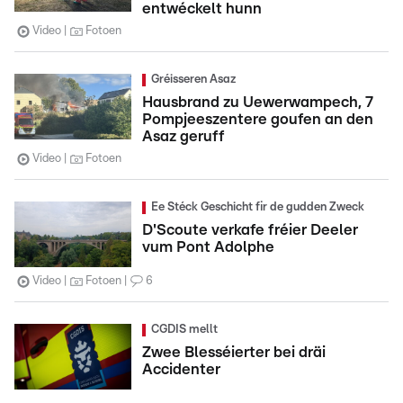
entwéckelt hunn
Video
Fotoen
Gréisseren Asaz
Hausbrand zu Uewerwampech, 7
Pompjeeszentere goufen an den
Asaz geruff
Video
Fotoen
Ee Stéck Geschicht fir de gudden Zweck
D'Scoute verkafe fréier Deeler
vum Pont Adolphe
Video
Fotoen
6
CGDIS mellt
Zwee Blesséierter bei dräi
Accidenter