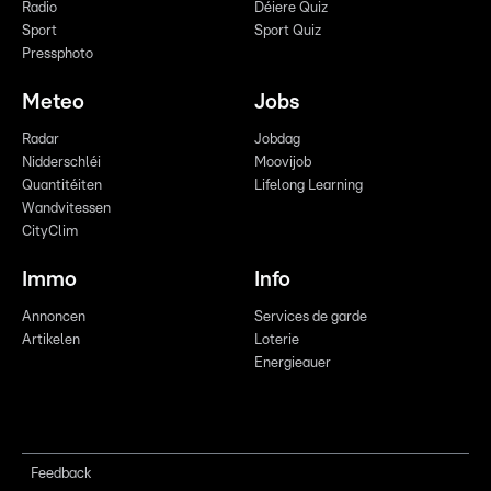
Radio
Déiere Quiz
Sport
Sport Quiz
Pressphoto
Meteo
Jobs
Radar
Jobdag
Nidderschléi
Moovijob
Quantitéiten
Lifelong Learning
Wandvitessen
CityClim
Immo
Info
Annoncen
Services de garde
Artikelen
Loterie
Energieauer
Feedback