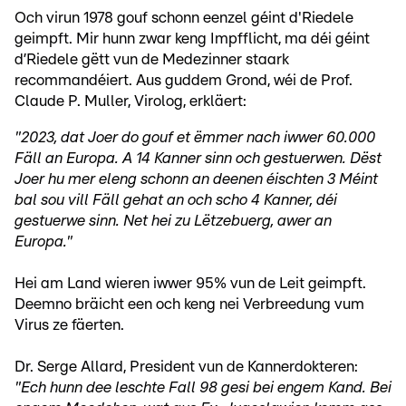
Och virun 1978 gouf schonn eenzel géint d'Riedele
geimpft. Mir hunn zwar keng Impfflicht, ma déi géint
d’Riedele gëtt vun de Medezinner staark
recommandéiert. Aus guddem Grond, wéi de Prof.
Claude P. Muller, Virolog, erkläert:
"2023, dat Joer do gouf et ëmmer nach iwwer 60.000
Fäll an Europa. A 14 Kanner sinn och gestuerwen. Dëst
Joer hu mer eleng schonn an deenen éischten 3 Méint
bal sou vill Fäll gehat an och scho 4 Kanner, déi
gestuerwe sinn. Net hei zu Lëtzebuerg, awer an
Europa."
Hei am Land wieren iwwer 95% vun de Leit geimpft.
Deemno bräicht een och keng nei Verbreedung vum
Virus ze fäerten.
Dr. Serge Allard, President vun de Kannerdokteren:
"Ech hunn dee leschte Fall 98 gesi bei engem Kand. Bei