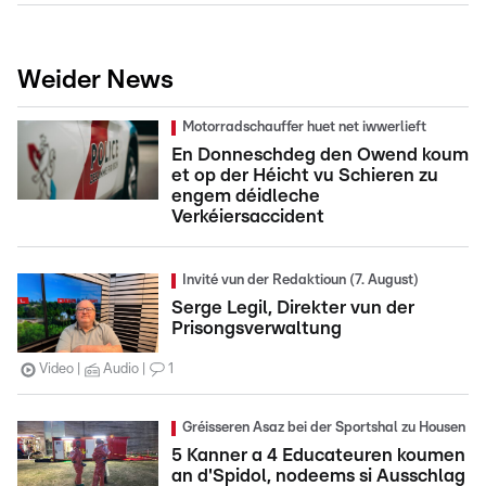
Weider News
Motorradschauffer huet net iwwerlieft
En Donneschdeg den Owend koum
et op der Héicht vu Schieren zu
engem déidleche
Verkéiersaccident
Invité vun der Redaktioun (7. August)
Serge Legil, Direkter vun der
Prisongsverwaltung
Video
Audio
1
Gréisseren Asaz bei der Sportshal zu Housen
5 Kanner a 4 Educateuren koumen
an d'Spidol, nodeems si Ausschlag