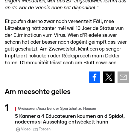
engem Meedchen, wat aus Ex-Jugoslawien komm ass
an do war de Vaccin eben net disponibel."
Et goufen duerno zwar nach vereenzelt Fäll, mee
Lëtzebuerg hätt zanter méi wéi 10 Joer de Status vun
der Eliminatioun vum Virus. Wien d'Riedele selwer
schonn hat oder besser nach dogéint geimpft ass, wier
gutt geschützt. Am Zweiwelsfall kéint een op senger
Impfkaart nokucken oder Récksprooch mam Dokter
halen. D’Immunitéit léisst sech am Blutt noweisen.
Am meeschte gelies
Gréisseren Asaz bei der Sportshal zu Housen
5 Kanner a 4 Educateuren koumen an d'Spidol,
nodeems si Ausschlag entwéckelt hunn
Video
Fotoen