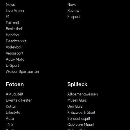
News
News
Live Arena
Review
F1
E-sport
Futtball
Basketball
Handball
Dëschtennis
Volleyball
Vëlossport
Auto-Moto
E-Sport
Weider Sportaarten
Fotoen
Spilleck
Aktualitéit
Allgemengwëssen
Events a Fester
Musek Quiz
Kultur
Geo Quiz
Lifestyle
Kräizwuerträtsel
Auto
Sproochespill
Télé
Quiz vum Mount