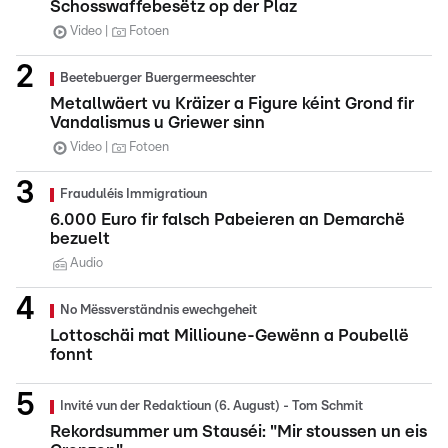
Schosswaffebesëtz op der Plaz
Video
Fotoen
Beetebuerger Buergermeeschter
Metallwäert vu Kräizer a Figure kéint Grond fir
Vandalismus u Griewer sinn
Video
Fotoen
Frauduléis Immigratioun
6.000 Euro fir falsch Pabeieren an Demarchë
bezuelt
Audio
No Mëssverständnis ewechgeheit
Lottoschäi mat Millioune-Gewënn a Poubellë
fonnt
Invité vun der Redaktioun (6. August) - Tom Schmit
Rekordsummer um Stauséi: "Mir stoussen un eis