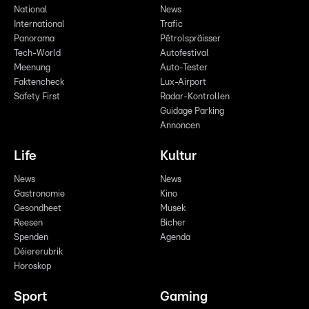
National
News
International
Trafic
Panorama
Pëtrolspräisser
Tech-World
Autofestival
Meenung
Auto-Tester
Faktencheck
Lux-Airport
Safety First
Radar-Kontrollen
Guidage Parking
Annoncen
Life
Kultur
News
News
Gastronomie
Kino
Gesondheet
Musek
Reesen
Bicher
Spenden
Agenda
Déiererubrik
Horoskop
Sport
Gaming