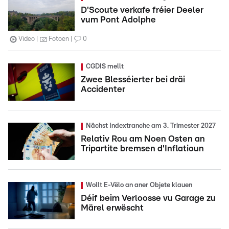
D'Scoute verkafe fréier Deeler
vum Pont Adolphe
Video
Fotoen
0
CGDIS mellt
Zwee Blesséierter bei dräi
Accidenter
Nächst Indextranche am 3. Trimester 2027
Relativ Rou am Noen Osten an
Tripartite bremsen d'Inflatioun
Wollt E-Vëlo an aner Objete klauen
Déif beim Verloosse vu Garage zu
Märel erwëscht