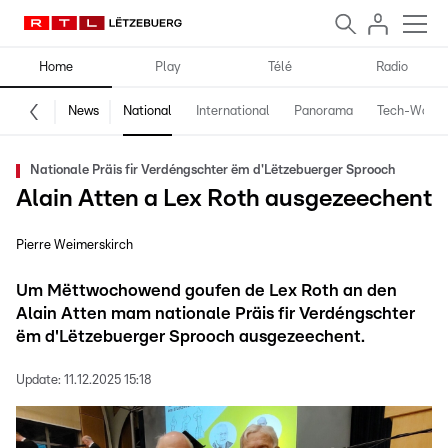
Home
Play
Télé
Radio
News
National
International
Panorama
Tech-World
Nationale Präis fir Verdéngschter ëm d'Lëtzebuerger Sprooch
Alain Atten a Lex Roth ausgezeechent
Pierre Weimerskirch
Um Mëttwochowend goufen de Lex Roth an den
Alain Atten mam nationale Präis fir Verdéngschter
ëm d'Lëtzebuerger Sprooch ausgezeechent.
Update:
11.12.2025 15:18