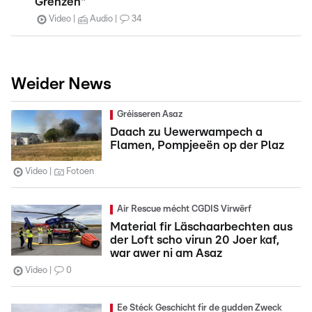
Grenzen"
Video
Audio
34
Weider News
Gréisseren Asaz
Daach zu Uewerwampech a
Flamen, Pompjeeën op der Plaz
Video
Fotoen
Air Rescue mécht CGDIS Virwërf
Material fir Läschaarbechten aus
der Loft scho virun 20 Joer kaf,
war awer ni am Asaz
Video
0
Ee Stéck Geschicht fir de gudden Zweck