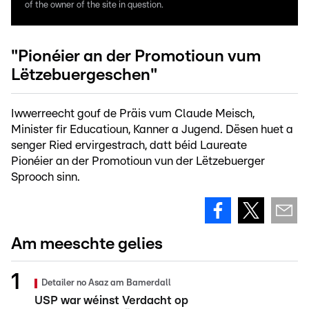
of the owner of the site in question.
"Pionéier an der Promotioun vum
Lëtzebuergeschen"
Iwwerreecht gouf de Präis vum Claude Meisch,
Minister fir Educatioun, Kanner a Jugend. Dësen huet a
senger Ried ervirgestrach, datt béid Laureate
Pionéier an der Promotioun vun der Lëtzebuerger
Sprooch sinn.
Am meeschte gelies
Detailer no Asaz am Bamerdall
USP war wéinst Verdacht op