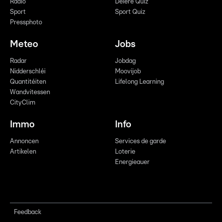
Radio
Déiere Quiz
Sport
Sport Quiz
Pressphoto
Meteo
Jobs
Radar
Jobdag
Nidderschléi
Moovijob
Quantitéiten
Lifelong Learning
Wandvitessen
CityClim
Immo
Info
Annoncen
Services de garde
Artikelen
Loterie
Energieauer
Feedback