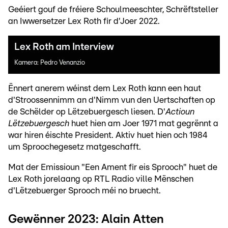
Geéiert gouf de fréiere Schoulmeeschter, Schrëftsteller
an Iwwersetzer Lex Roth fir d'Joer 2022.
Lex Roth am Interview
Kamera: Pedro Venanzio
Ënnert anerem wéinst dem Lex Roth kann een haut
d'Stroossennimm an d'Nimm vun den Uertschaften op
de Schëlder op Lëtzebuergesch liesen. D'
Actioun
Lëtzebuergesch
huet hien am Joer 1971 mat gegrënnt a
war hiren éischte President. Aktiv huet hien och 1984
um Sproochegesetz matgeschafft.
Mat der Emissioun "Een Ament fir eis Sprooch" huet de
Lex Roth jorelaang op RTL Radio ville Mënschen
d'Lëtzebuerger Sprooch méi no bruecht.
Gewënner 2023: Alain Atten