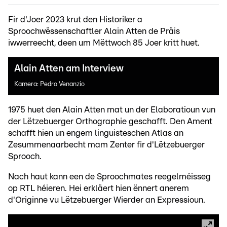
Fir d'Joer 2023 krut den Historiker a
Sproochwëssenschaftler Alain Atten de Präis
iwwerreecht, deen um Mëttwoch 85 Joer kritt huet.
Alain Atten am Interview
Kamera: Pedro Venanzio
1975 huet den Alain Atten mat un der Elaboratioun vun
der Lëtzebuerger Orthographie geschafft. Den Ament
schafft hien un engem linguisteschen Atlas an
Zesummenaarbecht mam Zenter fir d'Lëtzebuerger
Sprooch.
Nach haut kann een de Sproochmates reegelméisseg
op RTL héieren. Hei erkläert hien ënnert anerem
d'Originne vu Lëtzebuerger Wierder an Expressioun.