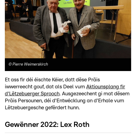
©
Pierre Weimerskirch
Et ass fir déi éischte Kéier, datt dëse Präis
iwwerreecht gouf, dat als Deel vum
Aktiounsplang fir
d'Lëtzebuerger Sprooch
. Ausgezeechent gi mat dësem
Präis Persounen, déi d'Entwécklung an d'Erhale vum
Lëtzebuergesche gefërdert hunn.
Gewënner 2022: Lex Roth