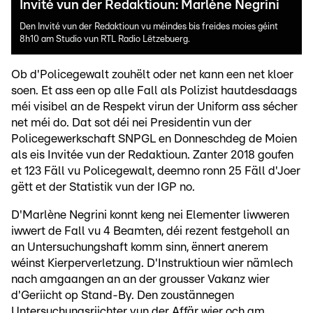
Invité vun der Redaktioun: Marlène Negrini
Den Invité vun der Redaktioun vu méindes bis freides moies géint
8h10 am Studio vun RTL Radio Lëtzebuerg.
Ob d'Policegewalt zouhëlt oder net kann een net kloer
soen. Et ass een op alle Fall als Polizist hautdesdaags
méi visibel an de Respekt virun der Uniform ass sécher
net méi do. Dat sot déi nei Presidentin vun der
Policegewerkschaft SNPGL en Donneschdeg de Moien
als eis Invitée vun der Redaktioun. Zanter 2018 goufen
et 123 Fäll vu Policegewalt, deemno ronn 25 Fäll d'Joer
gëtt et der Statistik vun der IGP no.
D'Marlène Negrini konnt keng nei Elementer liwweren
iwwert de Fall vu 4 Beamten, déi rezent festgeholl an
an Untersuchungshaft komm sinn, ënnert anerem
wéinst Kierperverletzung. D'Instruktioun wier nämlech
nach amgaangen an an der grousser Vakanz wier
d'Geriicht op Stand-By. Den zoustännegen
Untersuchungsriichter vun der Affär wier och am