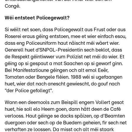
Congé.
Wéi entsteet Policegewalt?
Si wéilt net soen, dass Policegewalt aus Frust oder aus
Roserei eraus géing entstoen, mee et wier einfach esou,
dass eng Policeuniform haut näischt méi wäert wier.
Generell huet d’SNPGL-Presidentin sech beklot, dass
de Respekt géintiwwer vum Polizist net méi do wier. Et
géing op si gespaut a mat Saachen op si geworf ginn.
Bei Manifestatioune géingen och alt emol Eeër,
Tomaten oder Bengele fléien. 1988 wéi si ugefaangen
huet, wier dat nach anescht gewiescht, do gouf nach
"der Police gefollegt".
Wann een deemools zum Beispill engem Vollert gesot
huet, hie soll elo Heem goen, dann hätt deen de Café
verlooss. Haut géinge se dacks späizen, op d'Beamten
duergoen oder sech op de Buedem geheien, fir sech net
verhaften ze loossen. Da misst och alt méi staark