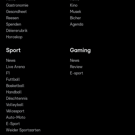
Gastronomie
Kino
Gesondheet
Musek
Reesen
Bicher
Spenden
Agenda
Déiererubrik
Horoskop
Sport
Gaming
News
News
Live Arena
Review
F1
E-sport
Futtball
Basketball
Handball
Dëschtennis
Volleyball
Vëlossport
Auto-Moto
E-Sport
Weider Sportaarten