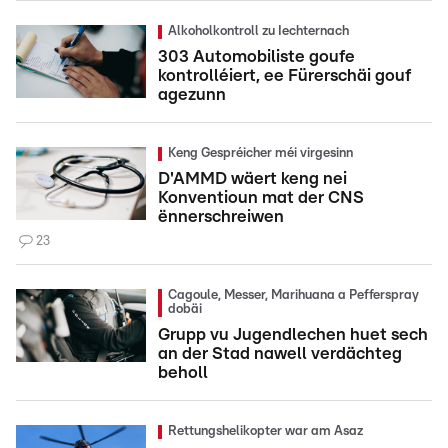
Alkoholkontroll zu Iechternach
303 Automobiliste goufe
kontrolléiert, ee Fürerschäi gouf
agezunn
Keng Gespréicher méi virgesinn
D'AMMD wäert keng nei
Konventioun mat der CNS
ënnerschreiwen
23
Cagoule, Messer, Marihuana a Pefferspray
dobäi
Grupp vu Jugendlechen huet sech
an der Stad nawell verdächteg
beholl
Rettungshelikopter war am Asaz