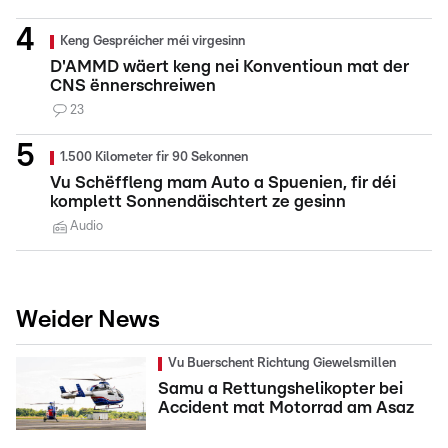
Keng Gespréicher méi virgesinn
D'AMMD wäert keng nei Konventioun mat der
CNS ënnerschreiwen
23
1.500 Kilometer fir 90 Sekonnen
Vu Schëffleng mam Auto a Spuenien, fir déi
komplett Sonnendäischtert ze gesinn
Audio
Weider News
Vu Buerschent Richtung Giewelsmillen
Samu a Rettungshelikopter bei
Accident mat Motorrad am Asaz