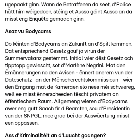
ugepaakt ginn. Wann de Betraffenen da seet, d'Police
hätt him wéigedoen, stéing et Ausso géint Ausso an da
misst eng Enquête gemaach ginn.
Asaz vu Bodycams
Do kéinten d'Bodycams an Zukunft an d'Spill kommen.
Dat entspriechend Gesetz gouf jo virun der
Summervakanz gestëmmt. Initial wier dëst Gesetz och
tipptopp gewiescht, sot d'Marlène Negrini. Mat den
Ëmännerungen no den Avisen - ënnert anerem vun der
Dateschutz- an der Mënscherechtskommissioun - wier
den Ëmgang mat de Kameraen elo nees méi schwiereg,
well ee misst ënnerscheeden tëscht privatem an
ëffentlechem Raum. Allgemeng wieren d'Bodycams
awer eng gutt Saach fir d'Beamten, sou d'Presidentin
vun der SNPGL, mee grad bei der Auswäertung misst
een oppassen.
Ass d'Kriminalitéit an d'Luucht gaangen?