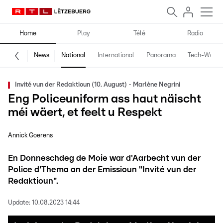
Home
Play
Télé
Radio
News
National
International
Panorama
Tech-World
Invité vun der Redaktioun (10. August) - Marlène Negrini
Eng Policeuniform ass haut näischt
méi wäert, et feelt u Respekt
Annick Goerens
En Donneschdeg de Moie war d'Aarbecht vun der
Police d'Thema an der Emissioun "Invité vun der
Redaktioun".
Update:
10.08.2023 14:44