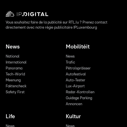
Vous souhaitez faire de la publicité sur RTL.lu ? Prenez contact
directement avec notre régie publicitaire IPLuxembourg
News
Mobilitéit
National
News
International
Trafic
Panorama
Pëtrolspräisser
Tech-World
Autofestival
Meenung
Auto-Tester
Faktencheck
Lux-Airport
Safety First
Radar-Kontrollen
Guidage Parking
Annoncen
Life
Kultur
News
News