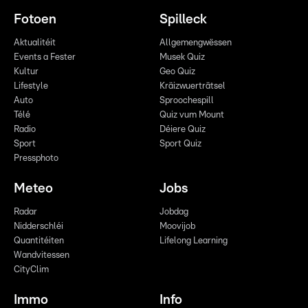
Fotoen
Spilleck
Aktualitéit
Allgemengwëssen
Events a Fester
Musek Quiz
Kultur
Geo Quiz
Lifestyle
Kräizwuerträtsel
Auto
Sproochespill
Télé
Quiz vum Mount
Radio
Déiere Quiz
Sport
Sport Quiz
Pressphoto
Meteo
Jobs
Radar
Jobdag
Nidderschléi
Moovijob
Quantitéiten
Lifelong Learning
Wandvitessen
CityClim
Immo
Info