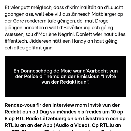
Et wier gutt méiglech, dass d'Kriminalitéit an d'Luucht
gaangen ass, well ebe vill auslännesch Matbierger op
der Gare ronderëm lafe géingen, déi mat Droge
géingen handelen a well d'Bevëlkerung och géing
wuessen, sou d'Marlène Negrini. Donieft wier haut alles
ëffentlech. Jiddereen hätt een Handy an haut géing
och alles gefilmt ginn.
En Donneschdeg de Moie war d'Aarbecht vun
der Police d'Thema an der Emissioun "Invité
vun der Redaktioun".
Rendez-vous fir den Interview mam Invité vun der
Redaktioun all Dag vu méindes bis freides um 10 op
8 op RTL Radio Lëtzebuerg an am Livestream och op
RTL.lu an an der App (Audio a Video). Op RTL.lu an