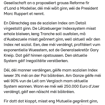
Gesellschaft an a proposéiert grouss Reforme fir
d'Land a Modeller, déi méi wäit ginn, wéi de President
Marc Ruppert et nennt.
En Dënschdeg ass de sozialen Index am Detail
virgestallt ginn. De Lëtzebuerger Indexsystem misst
erhale bleiwen, keng Tranche soll ausfalen, mä
d'Ausbezuele misst geännert ginn, well aktuell wär den
Index net sozial. Een, dee méi verdéngt, profitéiert vum
exponentielle Wuesstem, sot de Generalsekretär Gary
Kneip. Dat géif hinnen opstoussen. Den aktuelle
System géif Inegalitéite verstäerken.
Déi, déi manner verdéngen, géife mam sozialen Index
iwwer 3% méi an der Pai bäikréien. Am Ganze géife méi
wéi 90% vun de Leit am Verglach mam aktuelle
System wannen. Wann ee méi wéi 250.000 Euro d'Joer
verdéngt, géif een näischt méi bäikréien.
Fir datt dat klappt, misst eng Mutuelle gegrënnt ginn,