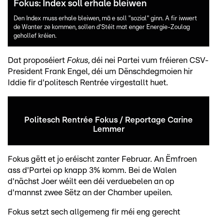
Fokus: Index soll erhale bleiwen
Den Index muss erhale bleiwen, mä e soll "sozial" ginn. A fir iwwert
de Wanter ze kommen, sollen d'Stéit mat enger Energie-Zoulag
gehollef kréien.
Dat proposéiert
Fokus
, déi nei Partei vum fréieren CSV-
President Frank Engel, déi um Dënschdegmoien hir
Iddie fir d'politesch Rentrée virgestallt huet.
Politesch Rentrée Fokus / Reportage Carine
Lemmer
Fokus gëtt et jo eréischt zanter Februar. An Ëmfroen
ass d'Partei op knapp 3% komm. Bei de Walen
d'nächst Joer wéilt een déi verduebelen an op
d'mannst zwee Sëtz an der Chamber upeilen.
Fokus setzt sech allgemeng fir méi eng gerecht