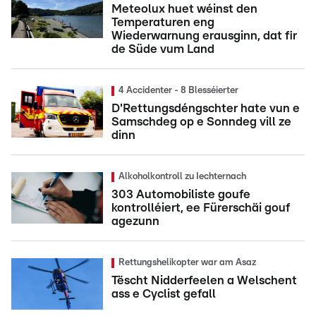
Meteolux huet wéinst den
Temperaturen eng
Wiederwarnung erausginn, dat fir
de Süde vum Land
4 Accidenter - 8 Blesséierter
D'Rettungsdéngschter hate vun e
Samschdeg op e Sonndeg vill ze
dinn
Alkoholkontroll zu Iechternach
303 Automobiliste goufe
kontrolléiert, ee Fürerschäi gouf
agezunn
Rettungshelikopter war am Asaz
Tëscht Nidderfeelen a Welschent
ass e Cyclist gefall