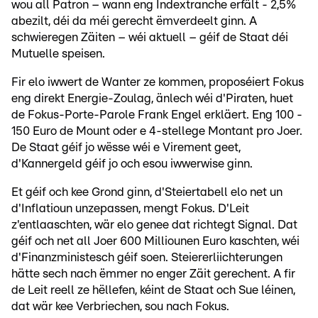
wou all Patron – wann eng Indextranche erfält - 2,5%
abezilt, déi da méi gerecht ëmverdeelt ginn. A
schwieregen Zäiten – wéi aktuell – géif de Staat déi
Mutuelle speisen.
Fir elo iwwert de Wanter ze kommen, proposéiert Fokus
eng direkt Energie-Zoulag, änlech wéi d'Piraten, huet
de Fokus-Porte-Parole Frank Engel erkläert. Eng 100 -
150 Euro de Mount oder e 4-stellege Montant pro Joer.
De Staat géif jo wësse wéi e Virement geet,
d'Kannergeld géif jo och esou iwwerwise ginn.
Et géif och kee Grond ginn, d'Steiertabell elo net un
d'Inflatioun unzepassen, mengt Fokus. D'Leit
z'entlaaschten, wär elo genee dat richtegt Signal. Dat
géif och net all Joer 600 Milliounen Euro kaschten, wéi
d'Finanzministesch géif soen. Steiererliichterungen
hätte sech nach ëmmer no enger Zäit gerechent. A fir
de Leit reell ze hëllefen, kéint de Staat och Sue léinen,
dat wär kee Verbriechen, sou nach Fokus.