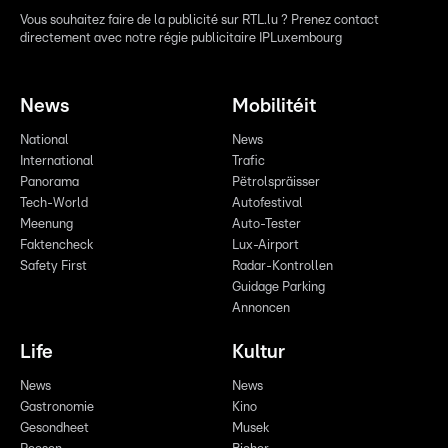
Vous souhaitez faire de la publicité sur RTL.lu ? Prenez contact
directement avec notre régie publicitaire IPLuxembourg
News
Mobilitéit
National
News
International
Trafic
Panorama
Pëtrolspräisser
Tech-World
Autofestival
Meenung
Auto-Tester
Faktencheck
Lux-Airport
Safety First
Radar-Kontrollen
Guidage Parking
Annoncen
Life
Kultur
News
News
Gastronomie
Kino
Gesondheet
Musek