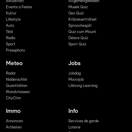
Aktualitéit
Allgemengwëssen
Events a Fester
Musek Quiz
Kultur
Geo Quiz
Lifestyle
Kräizwuerträtsel
Auto
Sproochespill
Télé
Quiz vum Mount
Radio
Déiere Quiz
Sport
Sport Quiz
Pressphoto
Meteo
Jobs
Radar
Jobdag
Nidderschléi
Moovijob
Quantitéiten
Lifelong Learning
Wandvitessen
CityClim
Immo
Info
Annoncen
Services de garde
Artikelen
Loterie