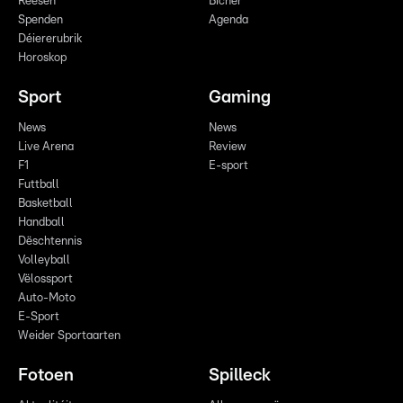
Reesen
Bicher
Spenden
Agenda
Déiererubrik
Horoskop
Sport
Gaming
News
News
Live Arena
Review
F1
E-sport
Futtball
Basketball
Handball
Dëschtennis
Volleyball
Vëlossport
Auto-Moto
E-Sport
Weider Sportaarten
Fotoen
Spilleck