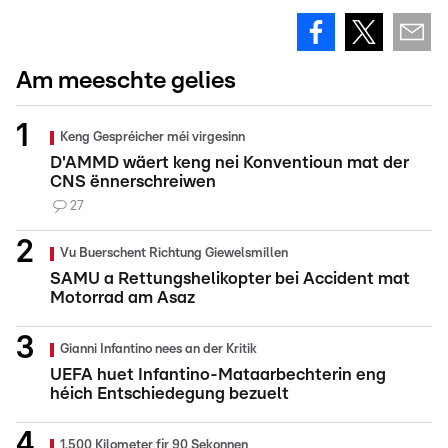
Am meeschte gelies
Keng Gespréicher méi virgesinn
D'AMMD wäert keng nei Konventioun mat der
CNS ënnerschreiwen
27
Vu Buerschent Richtung Giewelsmillen
SAMU a Rettungshelikopter bei Accident mat
Motorrad am Asaz
Gianni Infantino nees an der Kritik
UEFA huet Infantino-Mataarbechterin eng
héich Entschiedegung bezuelt
1.500 Kilometer fir 90 Sekonnen