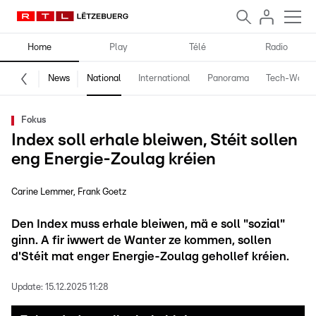
Home
Play
Télé
Radio
News
National
International
Panorama
Tech-World
Fokus
Index soll erhale bleiwen, Stéit sollen
eng Energie-Zoulag kréien
Carine Lemmer
Frank Goetz
Den Index muss erhale bleiwen, mä e soll "sozial"
ginn. A fir iwwert de Wanter ze kommen, sollen
d'Stéit mat enger Energie-Zoulag gehollef kréien.
Update:
15.12.2025 11:28