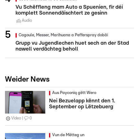
Vu Schëffleng mam Auto a Spuenien, fir déi
komplett Sonnendäischtert ze gesinn
Audio
Cagoule, Messer, Marihuana a Pefferspray dobäi
Grupp vu Jugendlechen huet sech an der Stad
nawell verdächteg beholl
Weider News
Aus Payconiq gëtt Wero
Nei Bezuelapp kënnt den 1.
September op Lëtzebuerg
Video
0
Vun de Mëtteg un