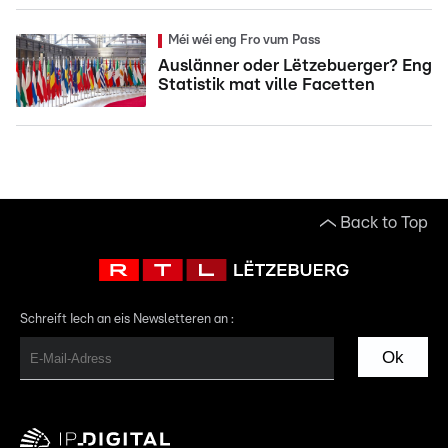
Méi wéi eng Fro vum Pass
Auslänner oder Lëtzebuerger? Eng
Statistik mat ville Facetten
Back to Top
Schreift Iech an eis Newsletteren an :
Ok