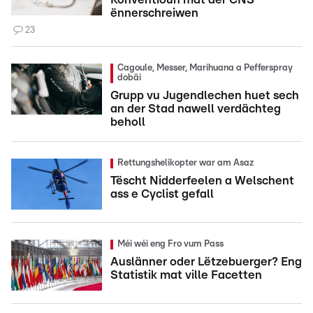
ënnerschreiwen
23
Cagoule, Messer, Marihuana a Pefferspray
dobäi
Grupp vu Jugendlechen huet sech
an der Stad nawell verdächteg
beholl
Rettungshelikopter war am Asaz
Tëscht Nidderfeelen a Welschent
ass e Cyclist gefall
Méi wéi eng Fro vum Pass
Auslänner oder Lëtzebuerger? Eng
Statistik mat ville Facetten