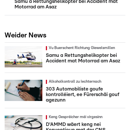
Samu a Rettungshelikopter bei Accident mat
Motorrad am Asaz
Weider News
Vu Buerschent Richtung Giewelsmillen
Samu a Rettungshelikopter bei
Accident mat Motorrad am Asaz
Alkoholkontroll zu Iechternach
303 Automobiliste goufe
kontrolléiert, ee Fürerschäi gouf
agezunn
Keng Gespréicher méi virgesinn
D'AMMD wäert keng nei
Konventioun mat der CNS