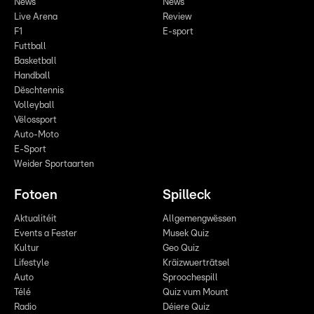
News
News
Live Arena
Review
F1
E-sport
Futtball
Basketball
Handball
Dëschtennis
Volleyball
Vëlossport
Auto-Moto
E-Sport
Weider Sportaarten
Fotoen
Spilleck
Aktualitéit
Allgemengwëssen
Events a Fester
Musek Quiz
Kultur
Geo Quiz
Lifestyle
Kräizwuerträtsel
Auto
Sproochespill
Télé
Quiz vum Mount
Radio
Déiere Quiz