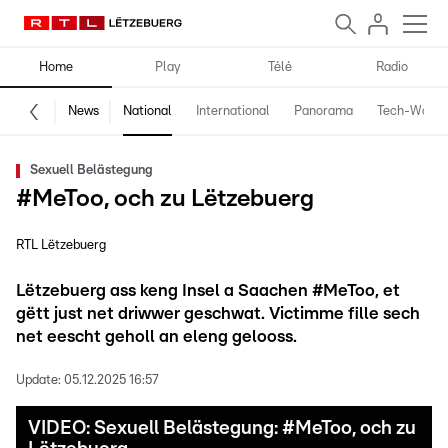
Home
Play
Télé
Radio
News
National
International
Panorama
Tech-World
Sexuell Belästegung
#MeToo, och zu Lëtzebuerg
RTL Lëtzebuerg
Lëtzebuerg ass keng Insel a Saachen #MeToo, et
gëtt just net driwwer geschwat. Victimme fille sech
net eescht geholl an eleng gelooss.
Update:
05.12.2025 16:57
VIDEO: Sexuell Belästegung: #MeToo, och zu