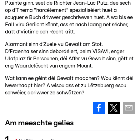
Plaintë ginn, seet de Riichter Jean-Luc Putz, dee sech
op d’Thema "harcèlement" spezialiséiert huet a
souguer e Buch driwwer geschriwwen huet. A wa bis ee
Fall viru Geriicht kënnt, ass et nach laang net sécher,
datt d’Victime och Recht kritt.
Alarmant sinn d’Zuele vu Gewalt am Stot.
D‘Fraenhaiser sinn debordéiert, beim VISAVI, enger
Ulafplaz fir Persounen, déi Affer vu Gewalt sinn, gëtt et
eng Waardelëscht vun engem Mount.
Wat kann ee géint déi Gewalt maachen? Wou kënnt déi
iwwerhaapt hier? A wisou ass et zu Lëtzebuerg esou
schwéier, doriwwer ze schwätzen?
Am meeschte gelies