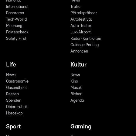
National
News
International
Trafic
Panorama
Pëtrolspräisser
Tech-World
Autofestival
Meenung
Auto-Tester
Faktencheck
Lux-Airport
Safety First
Radar-Kontrollen
Guidage Parking
Annoncen
Life
Kultur
News
News
Gastronomie
Kino
Gesondheet
Musek
Reesen
Bicher
Spenden
Agenda
Déiererubrik
Horoskop
Sport
Gaming