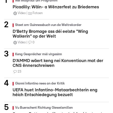
Nei Wäiprouf um Programm
Picadilly: Wäin- a Wënzerfest zu Briedemes
Video
Fotoen
Steet am Guinnessbuch vun de Weltrekorder
D'Betty Bromage ass déi eelste "Wing
Walkerin" op der Welt
Video
0
Keng Gespréicher méi virgesinn
D'AMMD wäert keng nei Konventioun mat der
CNS ënnerschreiwen
23
Gianni Infantino nees an der Kritik
UEFA huet Infantino-Mataarbechterin eng
héich Entschiedegung bezuelt
Vu Buerschent Richtung Giewelsmillen