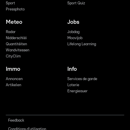
Sport
Sport Quiz
Pressphoto
Meteo
Jobs
Radar
Jobdag
Nidderschléi
Moovijob
Quantitéiten
Lifelong Learning
Wandvitessen
CityClim
Immo
Info
Annoncen
Services de garde
Artikelen
Loterie
Energieauer
Feedback
Conditions d'utilisation