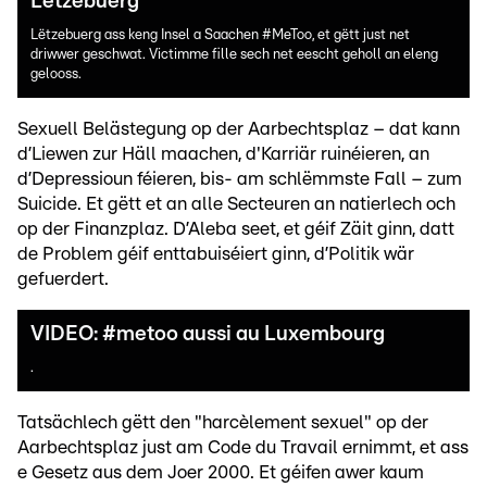
Lëtzebuerg
Lëtzebuerg ass keng Insel a Saachen #MeToo, et gëtt just net
driwwer geschwat. Victimme fille sech net eescht geholl an eleng
gelooss.
Sexuell Belästegung op der Aarbechtsplaz – dat kann
d’Liewen zur Häll maachen, d'Karriär ruinéieren, an
d’Depressioun féieren, bis- am schlëmmste Fall – zum
Suicide. Et gëtt et an alle Secteuren an natierlech och
op der Finanzplaz. D’Aleba seet, et géif Zäit ginn, datt
de Problem géif enttabuiséiert ginn, d’Politik wär
gefuerdert.
VIDEO: #metoo aussi au Luxembourg
.
Tatsächlech gëtt den "harcèlement sexuel" op der
Aarbechtsplaz just am Code du Travail ernimmt, et ass
e Gesetz aus dem Joer 2000. Et géifen awer kaum