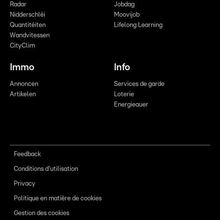
Radar
Jobdag
Nidderschléi
Moovijob
Quantitéiten
Lifelong Learning
Wandvitessen
CityClim
Immo
Info
Annoncen
Services de garde
Artikelen
Loterie
Energieauer
Feedback
Conditions d'utilisation
Privacy
Politique en matière de cookies
Gestion des cookies