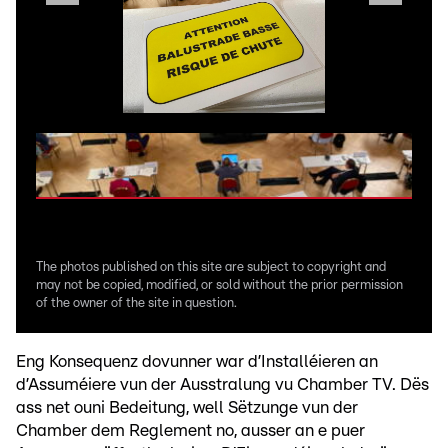
©
Da
The photos published on this site are subject to copyright and
may not be copied, modified, or sold without the prior permission
of the owner of the site in question.
Eng Konsequenz dovunner war d’Installéieren an
d’Assuméiere vun der Ausstralung vu Chamber TV. Dës
ass net ouni Bedeitung, well Sëtzunge vun der
Chamber dem Reglement no, ausser an e puer