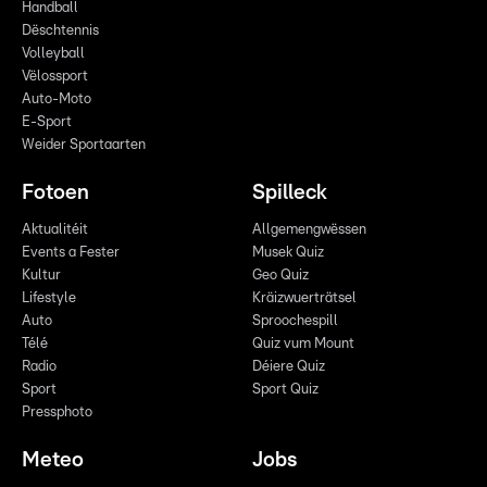
Handball
Dëschtennis
Volleyball
Vëlossport
Auto-Moto
E-Sport
Weider Sportaarten
Fotoen
Spilleck
Aktualitéit
Allgemengwëssen
Events a Fester
Musek Quiz
Kultur
Geo Quiz
Lifestyle
Kräizwuerträtsel
Auto
Sproochespill
Télé
Quiz vum Mount
Radio
Déiere Quiz
Sport
Sport Quiz
Pressphoto
Meteo
Jobs