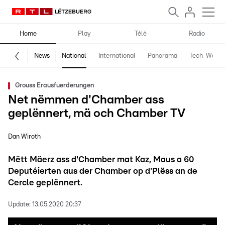
Home
Play
Télé
Radio
News
National
International
Panorama
Tech-World
Grouss Erausfuerderungen
Net nëmmen d'Chamber ass
geplënnert, mä och Chamber TV
Dan Wiroth
Mëtt Mäerz ass d'Chamber mat Kaz, Maus a 60
Deputéierten aus der Chamber op d'Plëss an de
Cercle geplënnert.
Update:
13.05.2020 20:37