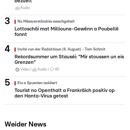
bezuelt
Audio
No Mëssverständnis ewechgeheit
Lottoschäi mat Millioune-Gewënn a Poubellë
fonnt
Invité vun der Redaktioun (6. August) - Tom Schmit
Rekordsummer um Stauséi: "Mir stoussen un eis
Grenzen"
Video
Audio
40
Elo a Spuenien isoléiert
Tourist no Openthalt a Frankräich positiv op
den Hanta-Virus getest
Weider News