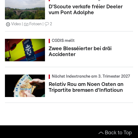
D'Scoute verkafe fréier Deeler
vum Pont Adolphe
Video
Fotoen
2
CGDIS mellt
Zwee Blesséierter bei dräi
Accidenter
Nächst Indextranche am 3. Trimester 2027
Relativ Rou am Noen Osten an
Tripartite bremsen d'Inflatioun
Back to Top