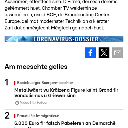
Ausnamen, ëffentlech sinn. D’Firma, déi sech dorëms
gekëmmert huet, Chamber TV weiderhin ze
assuméieren, ass d'BCE, de Broadcasting Center
Europe, déi mat modernster Technik an a kierzter
Zäit dat onméiglecht Méiglech gemaach huet.
Am meeschte gelies
Beetebuerger Buergermeeschter
Metallwäert vu Kräizer a Figure kéint Grond fir
Vandalismus u Griewer sinn
Video
Fotoen
Frauduléis Immigratioun
6.000 Euro fir falsch Pabeieren an Demarchë