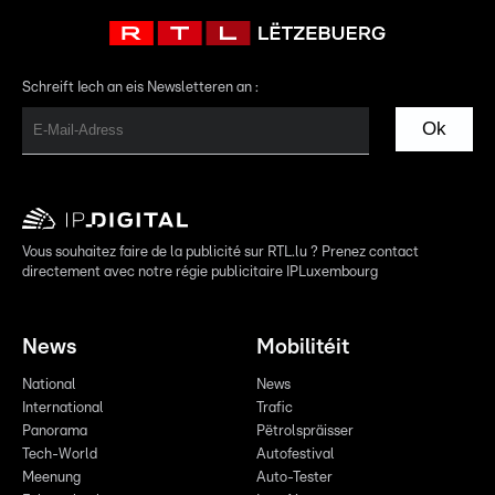
Schreift Iech an eis Newsletteren an :
Ok
Vous souhaitez faire de la publicité sur RTL.lu ? Prenez contact
directement avec notre régie publicitaire IPLuxembourg
News
Mobilitéit
National
News
International
Trafic
Panorama
Pëtrolspräisser
Tech-World
Autofestival
Meenung
Auto-Tester