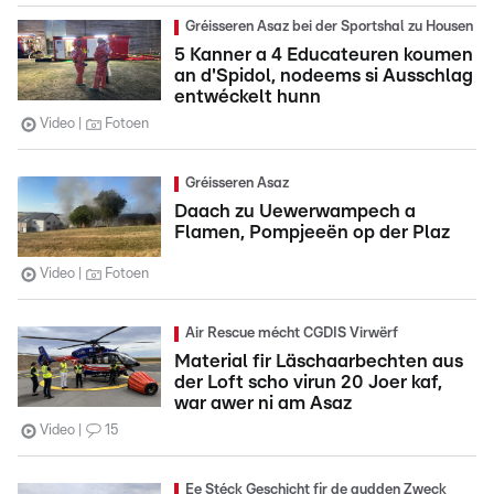
Gréisseren Asaz bei der Sportshal zu Housen
5 Kanner a 4 Educateuren koumen
an d'Spidol, nodeems si Ausschlag
entwéckelt hunn
Video
Fotoen
Gréisseren Asaz
Daach zu Uewerwampech a
Flamen, Pompjeeën op der Plaz
Video
Fotoen
Air Rescue mécht CGDIS Virwërf
Material fir Läschaarbechten aus
der Loft scho virun 20 Joer kaf,
war awer ni am Asaz
Video
15
Ee Stéck Geschicht fir de gudden Zweck