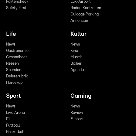
Faktencheck
Lux-Airport
Safety First
Radar-Kontrollen
Guidage Parking
Annoncen
Life
Kultur
News
News
Gastronomie
Kino
Gesondheet
Musek
Reesen
Bicher
Spenden
Agenda
Déiererubrik
Horoskop
Sport
Gaming
News
News
Live Arena
Review
F1
E-sport
Futtball
Basketball