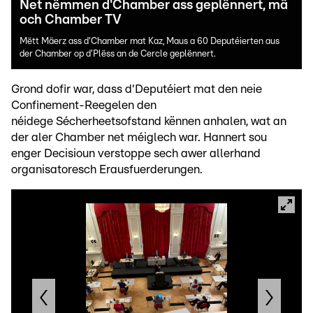
Net nëmmen d'Chamber ass geplënnert, mä
och Chamber TV
Mëtt Mäerz ass d'Chamber mat Kaz, Maus a 60 Deputéierten aus
der Chamber op d'Plëss an de Cercle geplënnert.
Grond dofir war, dass d'Deputéiert mat den neie
Confinement-Reegelen den
néidege Sécherheetsofstand kënnen anhalen, wat an
der aler Chamber net méiglech war. Hannert sou
enger Decisioun verstoppe sech awer allerhand
organisatoresch Erausfuerderungen.