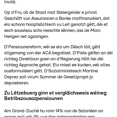
Invité.
Op d'Fro, ob de Staat mat Steiergelder e privat
Geschäft vun Assurancen a Banke matfinanzéiert, dat
elo schonn haaptsächlech vu Leit genotzt gëtt, déi et
sech souwisou scho leeschte kënnen, ass de Marc
Hengen net agaangen.
D'Pensiounsreform, wéi se elo um Dësch läit, gëtt
allgemeng vun der ACA begréisst. D'Piste géifen an déi
richteg Direktioun goen an d'Regierung hätt hei déi
richteg Approche gehat. Elo misst ee kucken, wéi alles
ausformuléiert gëtt. D'Sozialministesch Martine
Deprez soll virum Summer de Gesetzprojet jo
deposéieren.
Zu Lëtzebuerg ginn et vergläichsweis wéineg
Betribszousazpensiounen
Am Grand-Duché hu ronn 14% vun de Salariéen an
eppes méi wéi 3% vun den Independanten eng