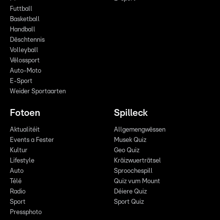
Futtball
Basketball
Handball
Dëschtennis
Volleyball
Vëlossport
Auto-Moto
E-Sport
Weider Sportaarten
Fotoen
Spilleck
Aktualitéit
Allgemengwëssen
Events a Fester
Musek Quiz
Kultur
Geo Quiz
Lifestyle
Kräizwuerträtsel
Auto
Sproochespill
Télé
Quiz vum Mount
Radio
Déiere Quiz
Sport
Sport Quiz
Pressphoto