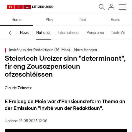
Home
Play
Télé
Radio
News
National
International
Panorama
Tech-World
Invité vun der Redaktioun (16. Mee) - Marc Hengen
Steierlech Ureizer sinn "determinant",
fir eng Zousazpensioun
ofzeschléissen
Claude Zeimetz
E Freideg de Moie war d'Pensiounsreform Thema an
der Emissioun "Invité vun der Redaktioun".
Update:
16.05.2025 12:06