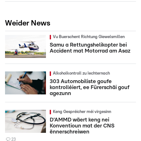
Weider News
Vu Buerschent Richtung Giewelsmillen
Samu a Rettungshelikopter bei
Accident mat Motorrad am Asaz
Alkoholkontroll zu Iechternach
303 Automobiliste goufe
kontrolléiert, ee Fürerschäi gouf
agezunn
Keng Gespréicher méi virgesinn
D'AMMD wäert keng nei
Konventioun mat der CNS
ënnerschreiwen
23