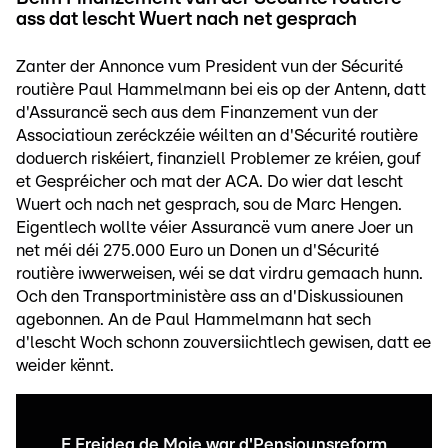
ass dat lescht Wuert nach net gesprach
Zanter der Annonce vum President vun der Sécurité
routière Paul Hammelmann bei eis op der Antenn, datt
d'Assurancë sech aus dem Finanzement vun der
Associatioun zeréckzéie wéilten an d'Sécurité routière
doduerch riskéiert, finanziell Problemer ze kréien, gouf
et Gespréicher och mat der ACA. Do wier dat lescht
Wuert och nach net gesprach, sou de Marc Hengen.
Eigentlech wollte véier Assurancë vum anere Joer un
net méi déi 275.000 Euro un Donen un d'Sécurité
routière iwwerweisen, wéi se dat virdru gemaach hunn.
Och den Transportministère ass an d'Diskussiounen
agebonnen. An de Paul Hammelmann hat sech
d'lescht Woch schonn zouversiichtlech gewisen, datt ee
weider kënnt.
E Freideg de Moie war d'Pensiounsreform