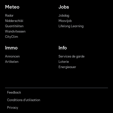
Meteo
Jobs
Radar
Jobdag
Nidderschléi
Moovijob
Quantitéiten
Lifelong Learning
Wandvitessen
CityClim
Immo
Info
Annoncen
Services de garde
Artikelen
Loterie
Energieauer
Feedback
Conditions d'utilisation
Privacy