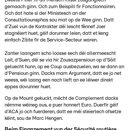
gemaach ginn. Och zum Beispill fir Fonctionnairen.
Och dat hate si der Ministesch an der
Consultatiounsphas sou mat op de Wee ginn. Datt
d'Zuel vun de Kontrakter déi lescht fënnef Joer
stagnéiert huet, géif dorunner leien, datt et keng
einfach Zäite fir de Service-Secteur waren.
Zanter laangem scho loosse sech déi allermeescht
Leit, d'Suen, déi se via hir Zousazpensioun op d'Säit
geluecht hunn, op ee Coup ausbezuelen, wa se dann an
d'Pensioun ginn. Dacks mam Argument, datt ee jo net
weess, wéi laang een nach lieft an ee léiwer direkt
eppes dovunner huet.
Op de Mount gekuckt, mécht de Complement dacks
nëmme wéineg aus, e puer honnert Euro. Duerfir géif
d'ACA jo och fuerderen, datt ee méi steierlech ofsetze
kéint, sou de Marc Hengen.
Beim Finanzement vun der Sécurité routière