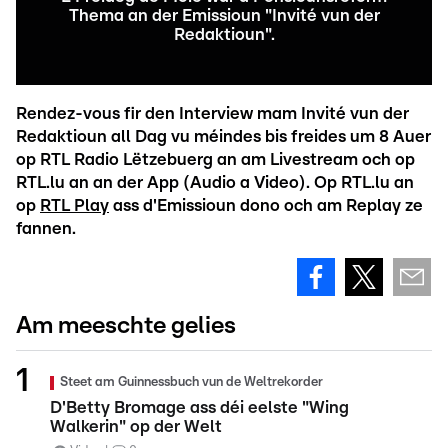
Thema an der Emissioun "Invité vun der
Redaktioun".
Rendez-vous fir den Interview mam Invité vun der
Redaktioun all Dag vu méindes bis freides um 8 Auer
op RTL Radio Lëtzebuerg an am Livestream och op
RTL.lu an an der App (Audio a Video). Op RTL.lu an
op
RTL Play
ass d'Emissioun dono och am Replay ze
fannen.
Am meeschte gelies
Steet am Guinnessbuch vun de Weltrekorder
D'Betty Bromage ass déi eelste "Wing
Walkerin" op der Welt