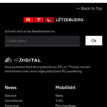
Back to Top
Schreift Iech an eis Newsletteren an :
Ok
Vous souhaitez faire de la publicité sur RTL.lu ? Prenez contact
directement avec notre régie publicitaire IPLuxembourg
News
Mobilitéit
National
News
International
Trafic
Panorama
Pëtrolspräisser