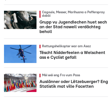
Cagoule, Messer, Marihuana a Pefferspray
dobäi
Grupp vu Jugendlechen huet sech
an der Stad nawell verdächteg
beholl
Rettungshelikopter war am Asaz
Tëscht Nidderfeelen a Welschent
ass e Cyclist gefall
Méi wéi eng Fro vum Pass
Auslänner oder Lëtzebuerger? Eng
Statistik mat ville Facetten