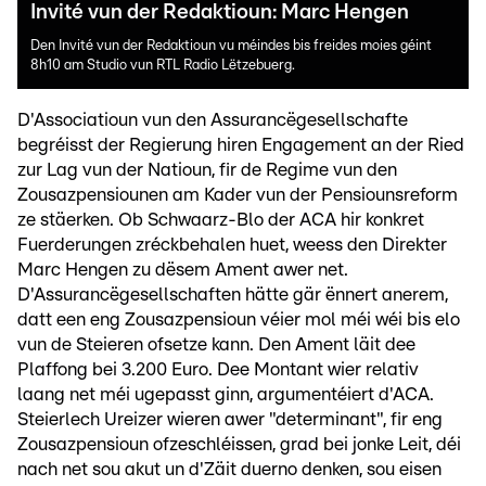
Invité vun der Redaktioun: Marc Hengen
Den Invité vun der Redaktioun vu méindes bis freides moies géint
8h10 am Studio vun RTL Radio Lëtzebuerg.
D'Associatioun vun den Assurancëgesellschafte
begréisst der Regierung hiren Engagement an der Ried
zur Lag vun der Natioun, fir de Regime vun den
Zousazpensiounen am Kader vun der Pensiounsreform
ze stäerken. Ob Schwaarz-Blo der ACA hir konkret
Fuerderungen zréckbehalen huet, weess den Direkter
Marc Hengen zu dësem Ament awer net.
D'Assurancëgesellschaften hätte gär ënnert anerem,
datt een eng Zousazpensioun véier mol méi wéi bis elo
vun de Steieren ofsetze kann. Den Ament läit dee
Plaffong bei 3.200 Euro. Dee Montant wier relativ
laang net méi ugepasst ginn, argumentéiert d'ACA.
Steierlech Ureizer wieren awer "determinant", fir eng
Zousazpensioun ofzeschléissen, grad bei jonke Leit, déi
nach net sou akut un d'Zäit duerno denken, sou eisen