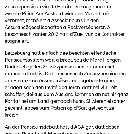
Zousazpensioun via de Betrib. De sougenannten
zweete Pilier. Am Ausland wier dee Modell méi
verbreet, monéiert d'Associatioun vun den
Assurancëgesellschaften a Réckversécherer. A
besonnesch zanter 2012 hätt d'Zuel vun de Kontrakter
stagnéiert.
Lëtzebuerg hätt einfach dee beschten ëffentleche
Pensiounssystem wäit a breet, sou de Marc Hengen.
Doduerch géifen Zousazpensiounen automatesch
manner attraktiv. Datt besonnesch Zousazpensiounen
am Finanz- an Assurancësecteur ugebuede ginn,
erkläert sech den Invité doduerch, datt hei vill Leit
schaffen, déi aus dem Ausland kommen an net hir ganz
Karriär hei am Land gemaach hunn. Si wieren éischter
gewinnt, eppes vum Patron op d'Säit geluecht ze
kréien.
An der Pensiounsdebatt hätt d'ACA gär, datt dësen
zweete Pilier fir all Mënsch misst zougänglech