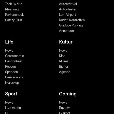
Tech-World
Autofestival
Meenung
Auto-Tester
Faktencheck
Lux-Airport
Safety First
Radar-Kontrollen
Guidage Parking
Annoncen
Life
Kultur
News
News
Gastronomie
Kino
Gesondheet
Musek
Reesen
Bicher
Spenden
Agenda
Déiererubrik
Horoskop
Sport
Gaming
News
News
Live Arena
Review
F1
E-sport