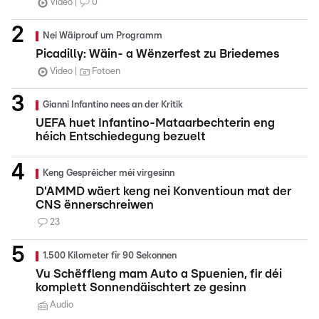
Video
0
Nei Wäiprouf um Programm
Picadilly: Wäin- a Wënzerfest zu Briedemes
Video
Fotoen
Gianni Infantino nees an der Kritik
UEFA huet Infantino-Mataarbechterin eng
héich Entschiedegung bezuelt
Keng Gespréicher méi virgesinn
D'AMMD wäert keng nei Konventioun mat der
CNS ënnerschreiwen
23
1.500 Kilometer fir 90 Sekonnen
Vu Schëffleng mam Auto a Spuenien, fir déi
komplett Sonnendäischtert ze gesinn
Audio