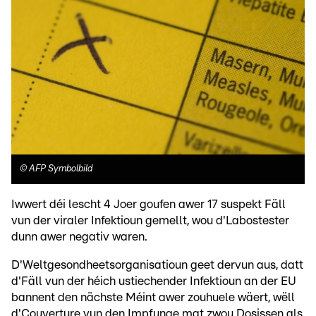
©
AFP Symbolbild
Iwwert déi lescht 4 Joer goufen awer 17 suspekt Fäll
vun der viraler Infektioun gemellt, wou d'Labostester
dunn awer negativ waren.
D'Weltgesondheetsorganisatioun geet dervun aus, datt
d'Fäll vun der héich ustiechender Infektioun an der EU
bannent den nächste Méint awer zouhuele wäert, wëll
d'Couverture vun den Impfunge mat zwou Dosissen als