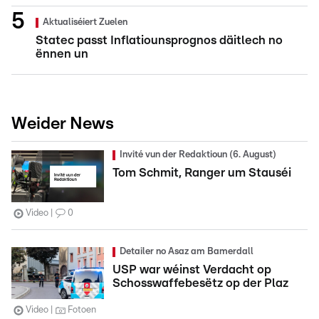
Aktualiséiert Zuelen
Statec passt Inflatiounsprognos däitlech no
ënnen un
Weider News
Invité vun der Redaktioun (6. August)
Tom Schmit, Ranger um Stauséi
Video
0
Detailer no Asaz am Bamerdall
USP war wéinst Verdacht op
Schosswaffebesëtz op der Plaz
Video
Fotoen