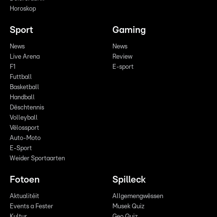
Horoskop
Sport
Gaming
News
News
Live Arena
Review
F1
E-sport
Futtball
Basketball
Handball
Dëschtennis
Volleyball
Vëlossport
Auto-Moto
E-Sport
Weider Sportaarten
Fotoen
Spilleck
Aktualitéit
Allgemengwëssen
Events a Fester
Musek Quiz
Kultur
Geo Quiz