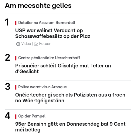
Am meeschte gelies
Detailer no Asaz am Bamerdall
USP war wéinst Verdacht op
Schosswaffebesëtz op der Plaz
Video
Fotoen
Centre pénitentiaire Uerschterhaff
Prisonéier schléit Giischtje mat Teller an
d'Gesiicht
Police warnt virun Arnaque
Onéierlecher gi sech als Polizisten aus a froen
no Wäertgéigestänn
Op der Pompel
95er Bensinn gëtt en Donneschdeg bal 9 Cent
méi bëlleg