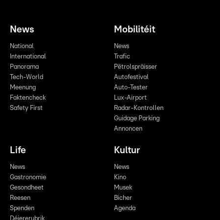
News
Mobilitéit
National
News
International
Trafic
Panorama
Pëtrolspräisser
Tech-World
Autofestival
Meenung
Auto-Tester
Faktencheck
Lux-Airport
Safety First
Radar-Kontrollen
Guidage Parking
Annoncen
Life
Kultur
News
News
Gastronomie
Kino
Gesondheet
Musek
Reesen
Bicher
Spenden
Agenda
Déiererubrik