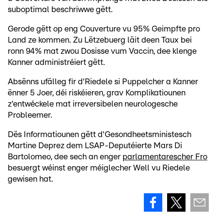
suboptimal beschriwwe gëtt.
Gerode gëtt op eng Couverture vu 95% Geimpfte pro
Land ze kommen. Zu Lëtzebuerg läit deen Taux bei
ronn 94% mat zwou Dosisse vum Vaccin, dee klenge
Kanner administréiert gëtt.
Absënns ufälleg fir d'Riedele si Puppelcher a Kanner
ënner 5 Joer, déi riskéieren, grav Komplikatiounen
z'entwéckele mat irreversibelen neurologesche
Probleemer.
Dës Informatiounen gëtt d'Gesondheetsministesch
Martine Deprez dem LSAP-Deputéierte Mars Di
Bartolomeo, dee sech
an enger
parlamentarescher Fro
besuergt wéinst enger méiglecher Well vu Ried
ele
gewisen hat.