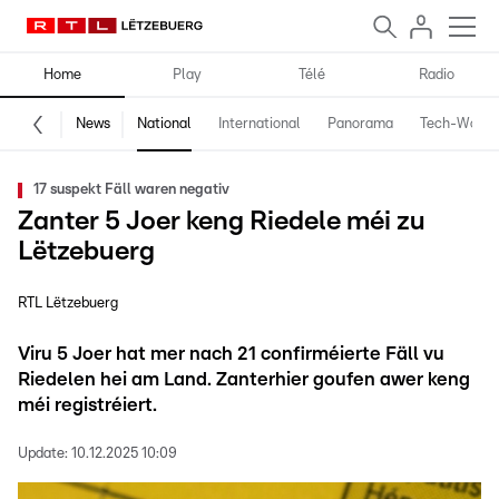
Home
Play
Télé
Radio
News
National
International
Panorama
Tech-World
17 suspekt Fäll waren negativ
Zanter 5 Joer keng Riedele méi zu
Lëtzebuerg
RTL Lëtzebuerg
Viru 5 Joer hat mer nach 21 confirméierte Fäll vu
Riedelen hei am Land. Zanterhier goufen awer keng
méi registréiert.
Update:
10.12.2025 10:09