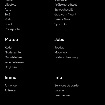
Lifestyle
Kräizwuerträtsel
Auto
Sproochespill
Télé
Quiz vum Mount
Radio
Déiere Quiz
Sport
Sport Quiz
Pressphoto
Meteo
Jobs
Radar
Jobdag
Nidderschléi
Moovijob
Quantitéiten
Lifelong Learning
Wandvitessen
CityClim
Immo
Info
Annoncen
Services de garde
Artikelen
Loterie
Energieauer