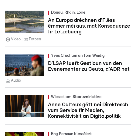
Donau, Rhäin, Loire
An Europa dréchnen d’Flëss
ëmmer méi aus, mat Konsequenze
fir Lëtzebuerg
Video
Fotoen
Yves Cruchten an Tom Weidig
D’LSAP lueft Gestioun vun den
Evenementer zu Ceuta, d’ADR net
Audio
Wiessel am Staatsministère
Anne Calteux gëtt nei Direktesch
vum Service fir Medien,
Konnektivitéit an Digitalpolitik
Eng Persoun blesséiert