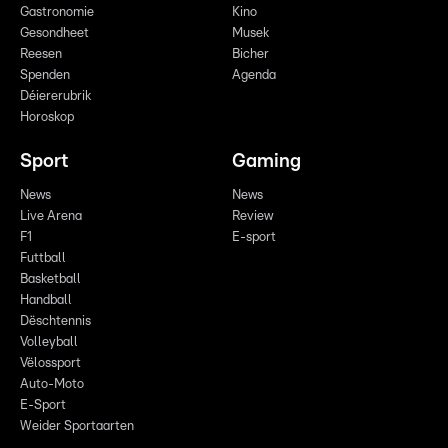
Gastronomie
Kino
Gesondheet
Musek
Reesen
Bicher
Spenden
Agenda
Déiererubrik
Horoskop
Sport
Gaming
News
News
Live Arena
Review
F1
E-sport
Futtball
Basketball
Handball
Dëschtennis
Volleyball
Vëlossport
Auto-Moto
E-Sport
Weider Sportaarten