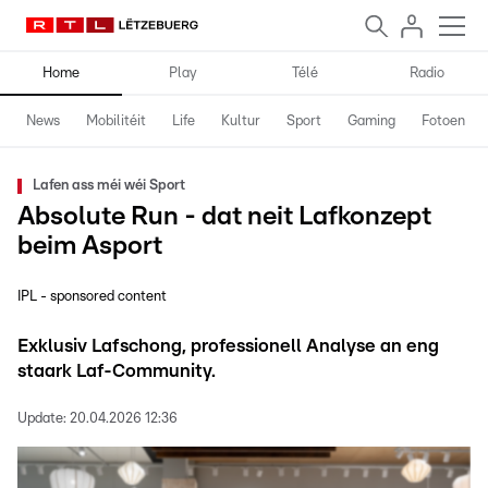
Home
Play
Télé
Radio
News
Mobilitéit
Life
Kultur
Sport
Gaming
Fotoen
Lafen ass méi wéi Sport
Absolute Run - dat neit Lafkonzept
beim Asport
IPL - sponsored content
Exklusiv Lafschong, professionell Analyse an eng
staark Laf-Community.
Update:
20.04.2026 12:36