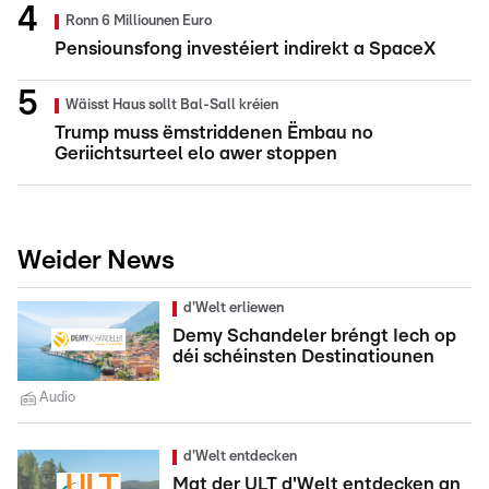
Ronn 6 Milliounen Euro
Pensiounsfong investéiert indirekt a SpaceX
Wäisst Haus sollt Bal-Sall kréien
Trump muss ëmstriddenen Ëmbau no
Geriichtsurteel elo awer stoppen
Weider News
d'Welt erliewen
Demy Schandeler bréngt Iech op
déi schéinsten Destinatiounen
Audio
d'Welt entdecken
Mat der ULT d'Welt entdecken an