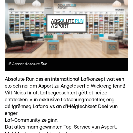
©
Asport Absolute Run
Absolute Run ass en international Lafkonzept wat een
elo och nei am Asport zu Angelduerf a Wickreng fënnt!
Vill Neies fir all Lafbegeeschtert gëtt et hei ze
entdecken, vun exklusive Lafschungmodeller, eng
déifgrënneg Lafanalys an d’Méiglechkeet Deel vun
enger
Laf-Community ze ginn.
Dat alles mam gewinnten Top-Service vun Asport.