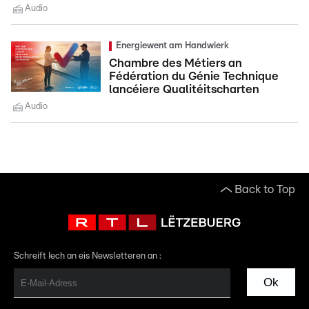
Audio
Energiewent am Handwierk
Chambre des Métiers an
Fédération du Génie Technique
lancéiere Qualitéitscharten
Audio
Back to Top
Schreift Iech an eis Newsletteren an :
Ok