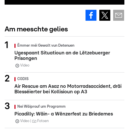
Am meeschte gelies
Ëmmer méi Gewalt vun Detenuen
Ugespaant Situatioun an de Lëtzebuerger
Prisongen
Video
CGDIS
Air Rescue am Asaz no Motorradsaccident, dräi
Blesséierter bei Kollisioun op A3
Nei Wäiprouf um Programm
Picadilly: Wäin- a Wënzerfest zu Briedemes
Video
Fotoen