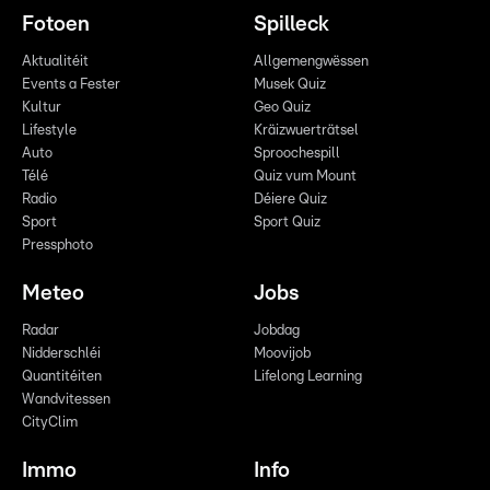
Fotoen
Spilleck
Aktualitéit
Allgemengwëssen
Events a Fester
Musek Quiz
Kultur
Geo Quiz
Lifestyle
Kräizwuerträtsel
Auto
Sproochespill
Télé
Quiz vum Mount
Radio
Déiere Quiz
Sport
Sport Quiz
Pressphoto
Meteo
Jobs
Radar
Jobdag
Nidderschléi
Moovijob
Quantitéiten
Lifelong Learning
Wandvitessen
CityClim
Immo
Info