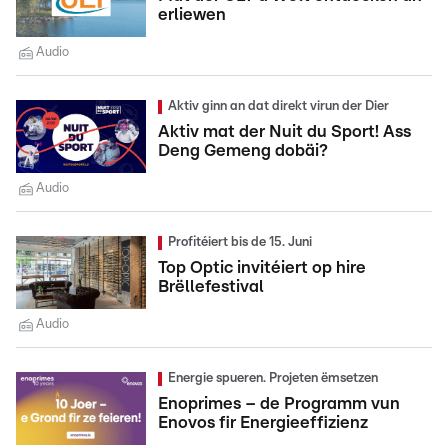
erliewen
Audio
Aktiv ginn an dat direkt virun der Dier
Aktiv mat der Nuit du Sport! Ass
Deng Gemeng dobäi?
Audio
Profitéiert bis de 15. Juni
Top Optic invitéiert op hire
Brëllefestival
Audio
Energie spueren. Projeten ëmsetzen
Enoprimes – de Programm vun
Enovos fir Energieeffizienz