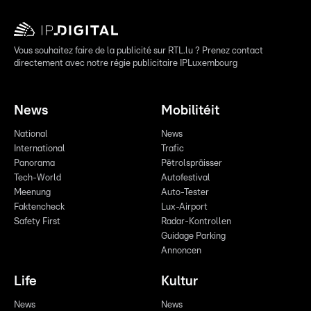
Vous souhaitez faire de la publicité sur RTL.lu ? Prenez contact
directement avec notre régie publicitaire IPLuxembourg
News
Mobilitéit
National
News
International
Trafic
Panorama
Pëtrolspräisser
Tech-World
Autofestival
Meenung
Auto-Tester
Faktencheck
Lux-Airport
Safety First
Radar-Kontrollen
Guidage Parking
Annoncen
Life
Kultur
News
News