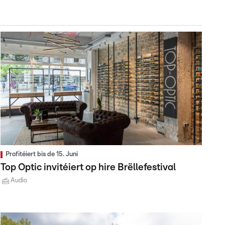
Profitéiert bis de 15. Juni
Top Optic invitéiert op hire Brëllefestival
Audio