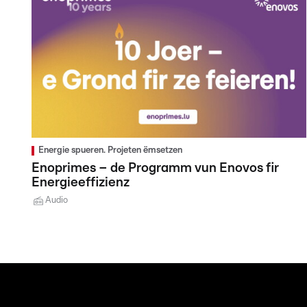
Energie spueren. Projeten ëmsetzen
Enoprimes – de Programm vun Enovos fir
Energieeffizienz
Audio