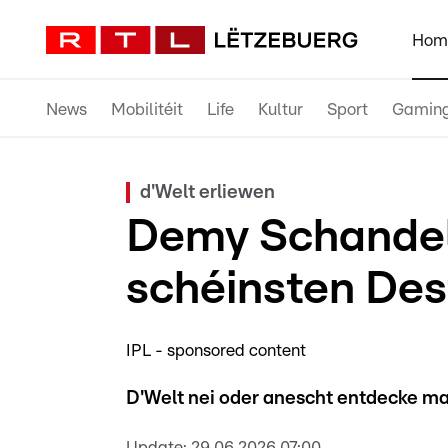
Hom
News
Mobilitéit
Life
Kultur
Sport
Gamin
d'Welt erliewen
Demy Schandele
schéinsten Des
IPL - sponsored content
D'Welt nei oder anescht entdecke m
Update:
29.06.2026 07:00