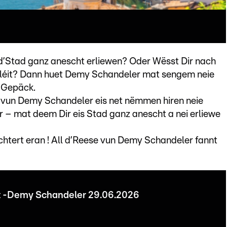
d’Stad ganz anescht erliewen? Oder Wësst Dir nach
chléit? Dann huet Demy Schandeler mat sengem neie
 Gepäck.
vun Demy Schandeler eis net nëmmen hiren neie
ir – mat deem Dir eis Stad ganz anescht a nei erliewe
schtert eran ! All d’Reese vun Demy Schandeler fannt
mat -Demy Schandeler 29.06.2026