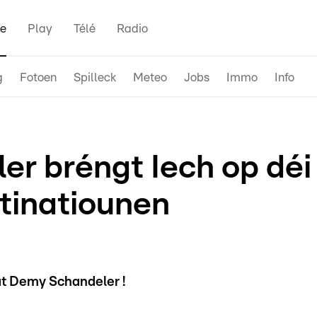
e
Play
Télé
Radio
g
Fotoen
Spilleck
Meteo
Jobs
Immo
Info
r bréngt Iech op déi
tinatiounen
at Demy Schandeler !