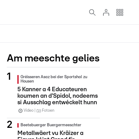
Am meeschte gelies
Gréisseren Asaz bei der Sportshal zu
Housen
5 Kanner a 4 Educateuren
koumen an d'Spidol, nodeems
si Ausschlag entwéckelt hunn
Video
Fotoen
Beetebuerger Buergermeeschter
Metallwäert vu Kräizer a