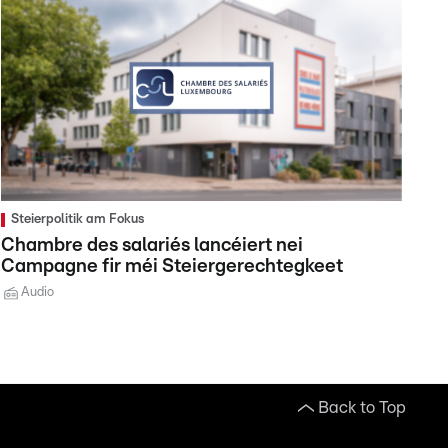
Steierpolitik am Fokus
Chambre des salariés lancéiert nei
Campagne fir méi Steiergerechtegkeet
Audio
Back to Top