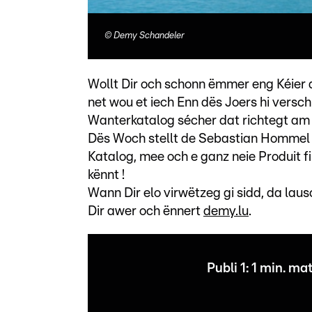
©
Demy Schandeler
Wollt Dir och schonn ëmmer eng Kéier 
net wou et iech Enn dës Joers hi vers
Wanterkatalog sécher dat richtegt am
Dës Woch stellt de Sebastian Hommel 
Katalog, mee och e ganz neie Produit f
kënnt !
Wann Dir elo virwëtzeg gi sidd, da lau
Dir awer och ënnert
demy.lu
.
Publi 1: 1 min. 