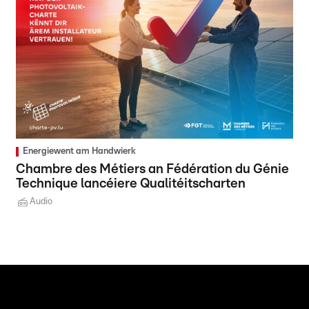
Energiewent am Handwierk
Chambre des Métiers an Fédération du Génie
Technique lancéiere Qualitéitscharten
Audio