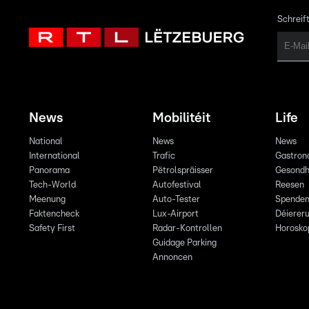
Schreift
News
Mobilitéit
Life
National
News
News
International
Trafic
Gastron
Panorama
Pëtrolspräisser
Gesondh
Tech-World
Autofestival
Reesen
Meenung
Auto-Tester
Spende
Faktencheck
Lux-Airport
Déiereru
Safety First
Radar-Kontrollen
Horosko
Guidage Parking
Annoncen