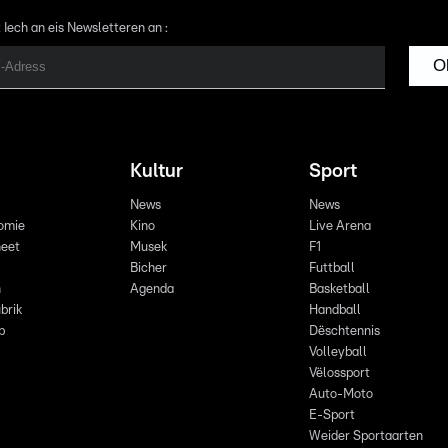
 Iech an eis Newsletteren an :
O
Kultur
Sport
News
News
omie
Kino
Live Arena
eet
Musek
F1
Bicher
Futtball
n
Agenda
Basketball
brik
Handball
p
Dëschtennis
Volleyball
Vëlossport
Auto-Moto
E-Sport
Weider Sportaarten