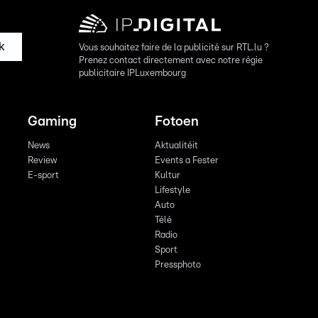
k
Vous souhaitez faire de la publicité sur RTL.lu ?
Prenez contact directement avec notre régie
publicitaire IPLuxembourg
Gaming
Fotoen
News
Aktualitéit
Review
Events a Fester
E-sport
Kultur
Lifestyle
Auto
Télé
Radio
Sport
Pressphoto