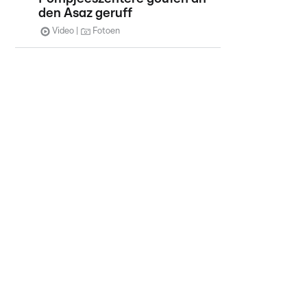
den Asaz geruff
Video
Fotoen