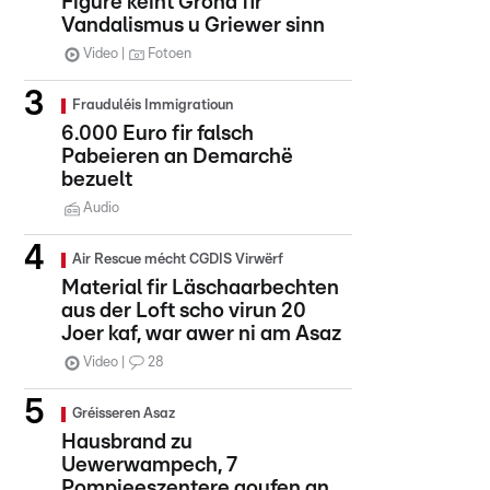
Figure kéint Grond fir
Vandalismus u Griewer sinn
Video
Fotoen
Frauduléis Immigratioun
6.000 Euro fir falsch
Pabeieren an Demarchë
bezuelt
Audio
Air Rescue mécht CGDIS Virwërf
Material fir Läschaarbechten
aus der Loft scho virun 20
Joer kaf, war awer ni am Asaz
Video
28
Gréisseren Asaz
Hausbrand zu
Uewerwampech, 7
Pompjeeszentere goufen an