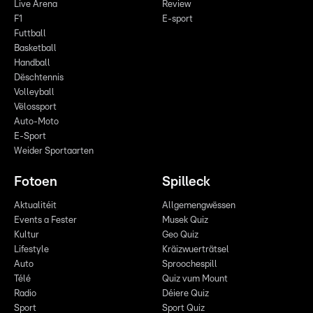
Live Arena
Review
F1
E-sport
Futtball
Basketball
Handball
Dëschtennis
Volleyball
Vëlossport
Auto-Moto
E-Sport
Weider Sportaarten
Fotoen
Spilleck
Aktualitéit
Allgemengwëssen
Events a Fester
Musek Quiz
Kultur
Geo Quiz
Lifestyle
Kräizwuerträtsel
Auto
Sproochespill
Télé
Quiz vum Mount
Radio
Déiere Quiz
Sport
Sport Quiz