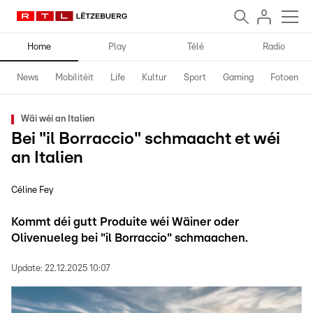
Home
Play
Télé
Radio
News
Mobilitéit
Life
Kultur
Sport
Gaming
Fotoen
Wäi wéi an Italien
Bei "il Borraccio" schmaacht et wéi
an Italien
Céline Fey
Kommt déi gutt Produite wéi Wäiner oder
Olivenueleg bei "il Borraccio" schmaachen.
Update:
22.12.2025 10:07