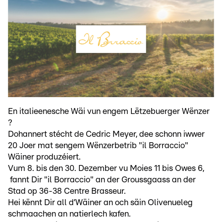
En italieenesche Wäi vun engem Lëtzebuerger Wënzer
?
Dohannert stécht de Cedric Meyer, dee schonn iwwer
20 Joer mat sengem Wënzerbetrib "il Borraccio"
Wäiner produzéiert.
Vum 8. bis den 30. Dezember vu Moies 11 bis Owes 6,
fannt Dir "il Borraccio" an der Groussgaass an der
Stad op 36-38 Centre Brasseur.
Hei kënnt Dir all d’Wäiner an och säin Olivenueleg
schmaachen an natierlech kafen.