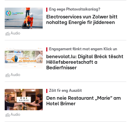
Eng eege Photovoltaikanlag?
Electroservices vun Zolwer bitt
nohalteg Energie fir jiddereen
Audio
Engagement fänkt mat engem Klick un
benevolat.lu: Digital Bréck tëscht
Hëllefsbereetschaft a
Bedierfnisser
Audio
Zäit fir eng Auszäit
Den neie Restaurant „Marie“ am
Hotel Brimer
Audio