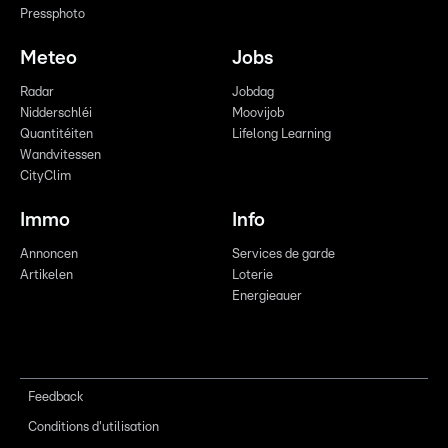
Pressphoto
Meteo
Jobs
Radar
Jobdag
Nidderschléi
Moovijob
Quantitéiten
Lifelong Learning
Wandvitessen
CityClim
Immo
Info
Annoncen
Services de garde
Artikelen
Loterie
Energieauer
Feedback
Conditions d'utilisation