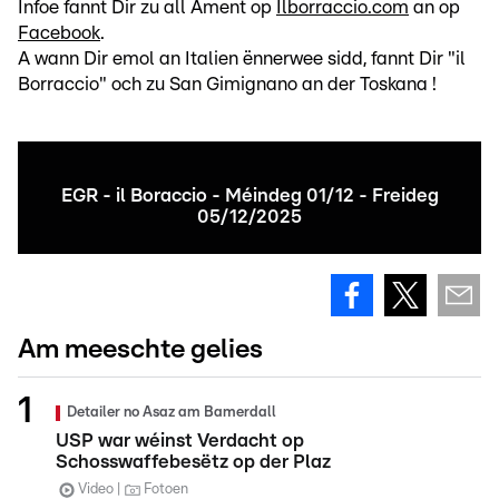
Infoe fannt Dir zu all Ament op
Ilborraccio.com
an op
Facebook
.
A wann Dir emol an Italien ënnerwee sidd, fannt Dir "il
Borraccio" och zu San Gimignano an der Toskana !
EGR - il Boraccio - Méindeg 01/12 - Freideg
05/12/2025
Am meeschte gelies
Detailer no Asaz am Bamerdall
USP war wéinst Verdacht op
Schosswaffebesëtz op der Plaz
Video
Fotoen