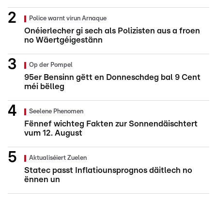
Police warnt virun Arnaque
Onéierlecher gi sech als Polizisten aus a froen
no Wäertgéigestänn
Op der Pompel
95er Bensinn gëtt en Donneschdeg bal 9 Cent
méi bëlleg
Seelene Phenomen
Fënnef wichteg Fakten zur Sonnendäischtert
vum 12. August
Aktualiséiert Zuelen
Statec passt Inflatiounsprognos däitlech no
ënnen un