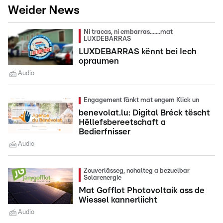
Weider News
Ni tracas, ni embarras.......mat
LUXDEBARRAS
LUXDEBARRAS kënnt bei Iech
opraumen
Audio
Engagement fänkt mat engem Klick un
benevolat.lu: Digital Bréck tëscht
Hëllefsbereetschaft a
Bedierfnisser
Audio
Zouverlässeg, nohalteg a bezuelbar
Solarenergie
Mat Gofflot Photovoltaik ass de
Wiessel kannerliicht
Audio