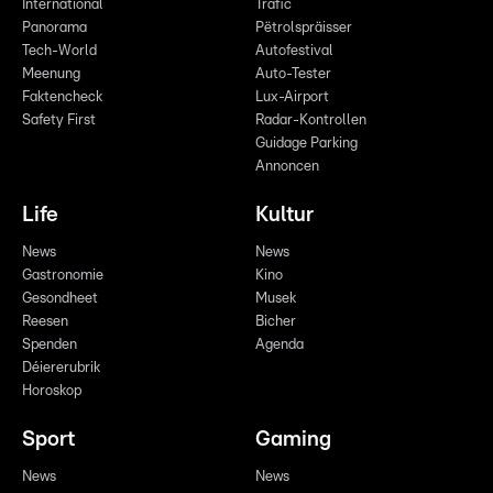
International
Trafic
Panorama
Pëtrolspräisser
Tech-World
Autofestival
Meenung
Auto-Tester
Faktencheck
Lux-Airport
Safety First
Radar-Kontrollen
Guidage Parking
Annoncen
Life
Kultur
News
News
Gastronomie
Kino
Gesondheet
Musek
Reesen
Bicher
Spenden
Agenda
Déiererubrik
Horoskop
Sport
Gaming
News
News