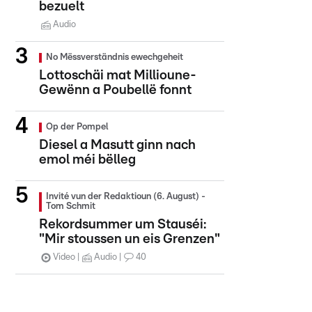
bezuelt
Audio
No Mëssverständnis ewechgeheit
Lottoschäi mat Millioune-
Gewënn a Poubellë fonnt
Op der Pompel
Diesel a Masutt ginn nach
emol méi bëlleg
Invité vun der Redaktioun (6. August) -
Tom Schmit
Rekordsummer um Stauséi:
"Mir stoussen un eis Grenzen"
Video
Audio
40