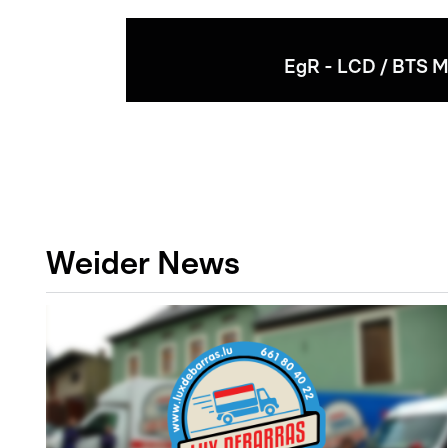
EgR - LCD / BTS M
Weider News