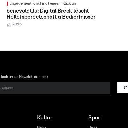
Engagement fänkt mat engem Klick un
benevolat.lu: Digital Bréck tëscht
Hëllefsbereetschaft a Bedierfnisser
Audio
 Iech an eis Newsletteren an :
O
Kultur
Sport
News
News