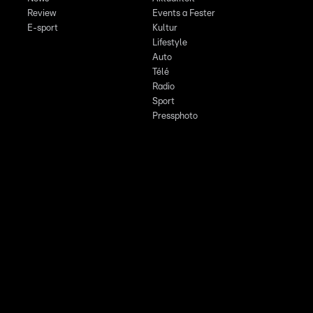
Review
Events a Fester
E-sport
Kultur
Lifestyle
Auto
Télé
Radio
Sport
Pressphoto