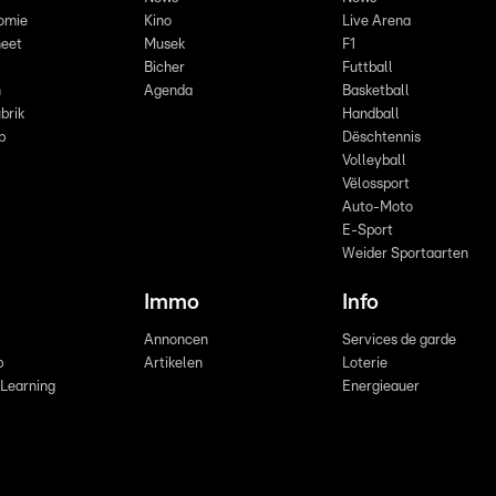
omie
Kino
Live Arena
eet
Musek
F1
Bicher
Futtball
n
Agenda
Basketball
brik
Handball
p
Dëschtennis
Volleyball
Vëlossport
Auto-Moto
E-Sport
Weider Sportaarten
Immo
Info
Annoncen
Services de garde
b
Artikelen
Loterie
 Learning
Energieauer