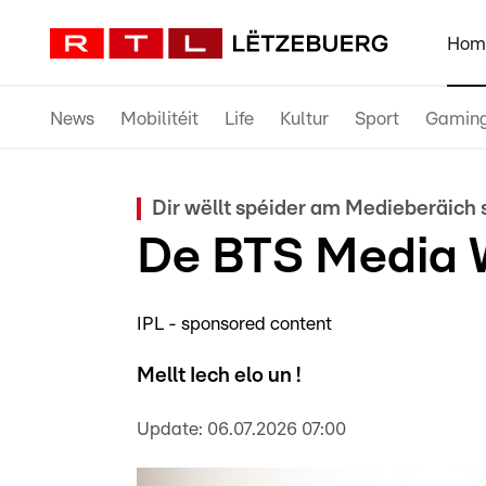
Hom
News
Mobilitéit
Life
Kultur
Sport
Gamin
Dir wëllt spéider am Medieberäich 
De BTS Media 
IPL - sponsored content
Mellt Iech elo un !
Update:
06.07.2026 07:00