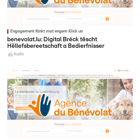
Engagement fänkt mat engem Klick un
benevolat.lu: Digital Bréck tëscht
Hëllefsbereetschaft a Bedierfnisser
Audio