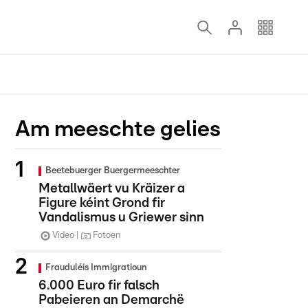
Am meeschte gelies
Beetebuerger Buergermeeschter
Metallwäert vu Kräizer a
Figure kéint Grond fir
Vandalismus u Griewer sinn
Video
Fotoen
Frauduléis Immigratioun
6.000 Euro fir falsch
Pabeieren an Demarchë