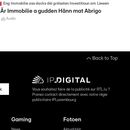
Eng Immobilie ass dacks déi gréissten Investitioun am Liewen
Är Immobilie a gudden Hänn mat Abrigo
Audio
Back to Top
k
Vous souhaitez faire de la publicité sur RTL.lu ?
Prenez contact directement avec notre régie
publicitaire IPLuxembourg
Gaming
Fotoen
News
Aktualitéit