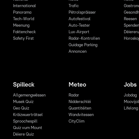
International
Trafic
Gastron
Panorama
Pëtrolspräisser
Gesondh
Tech-World
Autofestival
Reesen
Meenung
Auto-Tester
Spende
Faktencheck
Lux-Airport
Déiereru
Safety First
Radar-Kontrollen
Horosko
Guidage Parking
Annoncen
Spilleck
Meteo
Jobs
Allgemengwëssen
Radar
Jobdag
Musek Quiz
Nidderschléi
Moovijo
Geo Quiz
Quantitéiten
Lifelong
Kräizwuerträtsel
Wandvitessen
Sproochespill
CityClim
Quiz vum Mount
Déiere Quiz