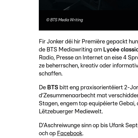
©
BTS Media Writing
Fir Jonker déi hir Première gepackt hu
de BTS Mediawriting am
Lycée classi
Radio, Presse an Internet an eise 4 S
ze beherrschen, kreativ oder informati
schaffen.
De
BTS
bitt eng praxisorientéiert 2-J
d‘Zesummenaarbecht mat verschiddene 
Stagen, engem top equipéierte Gebai, 
Lëtzebuerger Mediewelt.
D'Aschreiwunge sinn op bis Ufank Septe
och op
Facebook
.