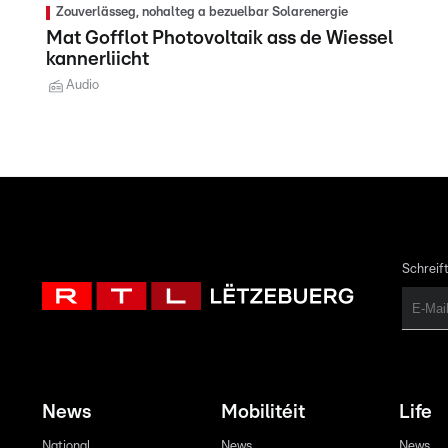
Zouverlässeg, nohalteg a bezuelbar Solarenergie
Mat Gofflot Photovoltaik ass de Wiessel
kannerliicht
Audio
Schreift
News
Mobilitéit
Life
National
News
News