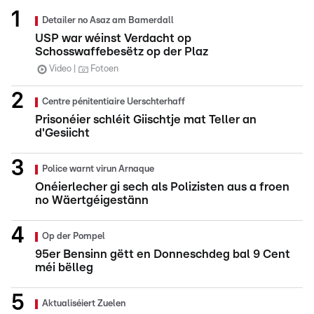
Detailer no Asaz am Bamerdall
USP war wéinst Verdacht op
Schosswaffebesëtz op der Plaz
Video
Fotoen
Centre pénitentiaire Uerschterhaff
Prisonéier schléit Giischtje mat Teller an
d'Gesiicht
Police warnt virun Arnaque
Onéierlecher gi sech als Polizisten aus a froen
no Wäertgéigestänn
Op der Pompel
95er Bensinn gëtt en Donneschdeg bal 9 Cent
méi bëlleg
Aktualiséiert Zuelen