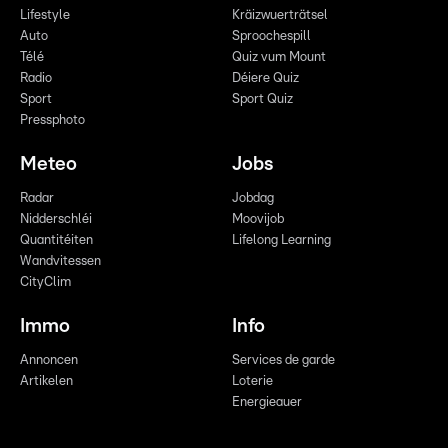
Lifestyle
Kräizwuerträtsel
Auto
Sproochespill
Télé
Quiz vum Mount
Radio
Déiere Quiz
Sport
Sport Quiz
Pressphoto
Meteo
Jobs
Radar
Jobdag
Nidderschléi
Moovijob
Quantitéiten
Lifelong Learning
Wandvitessen
CityClim
Immo
Info
Annoncen
Services de garde
Artikelen
Loterie
Energieauer