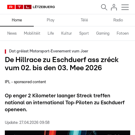
Home
Play
Télé
Radio
News
Mobilitéit
Life
Kultur
Sport
Gaming
Fotoen
Dat gréisst Motorsport‑Evenement vum Joer
De Hillrace zu Eschduerf ass zréck
vum 02. bis den 03. Mee 2026
IPL - sponsored content
Op enger 2 Kilometer laanger Streck treffen
national an international Top‑Piloten zu Eschduerf
openeen.
Update:
27.04.2026 09:58