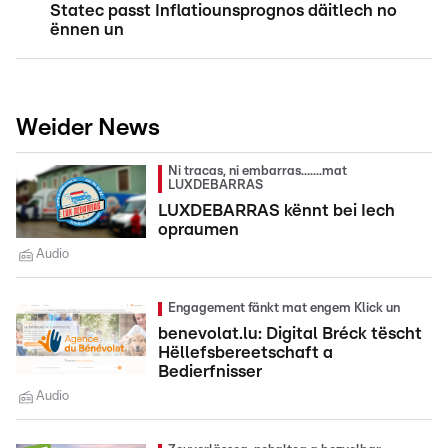
Statec passt Inflatiounsprognos däitlech no
ënnen un
Weider News
Ni tracas, ni embarras.......mat
LUXDEBARRAS
LUXDEBARRAS kënnt bei Iech
opraumen
Audio
Engagement fänkt mat engem Klick un
benevolat.lu: Digital Bréck tëscht
Hëllefsbereetschaft a
Bedierfnisser
Audio