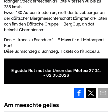
laanger Streck erreechen d‘Pilote Vitessen vu bis zu
235 km/h.
Iwwer 130 Autoen trieden un, nieft der lëtzebuerger an
der däitscher Biergmeeschterschaft kämpfen d'Piloten
och ëm den Däitsche Gruppe H BergCup, an dat
belscht Championnat.
Den Hillrace zu Eschduerf – E Muss fir all Motorsport-
Fan!
Dëse Samschdeg a Sonndeg. Tickets op
hillrace.lu
.
E gudde Rot mat der Union des Pilotes: 27.04.
- 02.05.2026
Am meeschte gelies