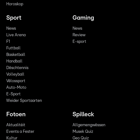
Horoskop
Sport
Gaming
News
News
Live Arena
Review
F1
E-sport
Futtball
Basketball
Handball
Dëschtennis
Volleyball
Vëlossport
Auto-Moto
E-Sport
Weider Sportaarten
Fotoen
Spilleck
Aktualitéit
Allgemengwëssen
Events a Fester
Musek Quiz
Kultur
Geo Quiz