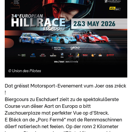
©
Union des Pilotes
Dat gréisst Motorsport-Evenement vum Joer ass zréck
!
Biergcours zu Eschduerf zielt zu de spektakuläerste
Course vun dëser Aart an Europa a bitt
Zuschauerplaze mat perfekter Vue op d'Streck.
E Bléck an de „Parc Fermé“ mat de Rennmaschinnen
däerf natierlech net feelen. Op der ronn 2 Kilometer