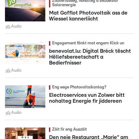
Zouverlässeg, nohalteg a bezuelbar
Solarenergie
Mat Gofflot Photovoltaik ass de
Wiessel kannerliicht
Audio
Engagement fänkt mat engem Klick un
benevolat.lu: Digital Bréck tëscht
Hëllefsbereetschaft a
Bedierfnisser
Audio
Eng eege Photovoltaikanlag?
Electroservices vun Zolwer bitt
nohalteg Energie fir jiddereen
Audio
Zäit fir eng Auszäit
Den neie Restaurant „Marie“ am