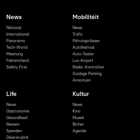
News
Mobilitéit
National
News
International
Trafic
Panorama
Pëtrolspräisser
Tech-World
Autofestival
Meenung
Auto-Tester
Faktencheck
Lux-Airport
Safety First
Radar-Kontrollen
Guidage Parking
Annoncen
Life
Kultur
News
News
Gastronomie
Kino
Gesondheet
Musek
Reesen
Bicher
Spenden
Agenda
Déiererubrik