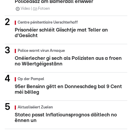
Policeasaz am Bamerdall eriwwer
Video
Fotoen
Centre pénitentiaire Uerschterhaff
Prisonéier schléit Giischtje mat Teller an
d'Gesiicht
Police warnt virun Arnaque
Onéierlecher gi sech als Polizisten aus a froen
no Wäertgéigestänn
Op der Pompel
95er Bensinn gëtt en Donneschdeg bal 9 Cent
méi bëlleg
Aktualiséiert Zuelen
Statec passt Inflatiounsprognos däitlech no
ënnen un