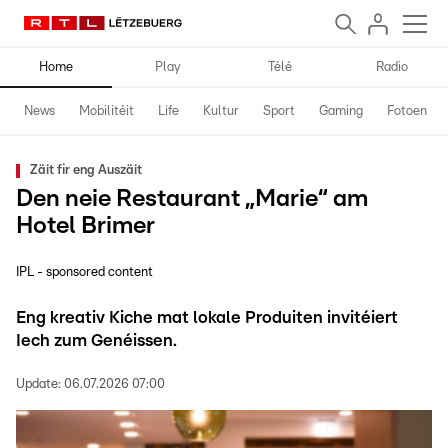
Home
Play
Télé
Radio
News
Mobilitéit
Life
Kultur
Sport
Gaming
Fotoen
Zäit fir eng Auszäit
Den neie Restaurant „Marie“ am
Hotel Brimer
IPL - sponsored content
Eng kreativ Kiche mat lokale Produiten invitéiert
Iech zum Genéissen.
Update:
06.07.2026 07:00