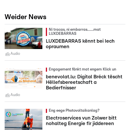
Weider News
Ni tracas, ni embarras.......mat
LUXDEBARRAS
LUXDEBARRAS kënnt bei Iech
opraumen
Audio
Engagement fänkt mat engem Klick un
benevolat.lu: Digital Bréck tëscht
Hëllefsbereetschaft a
Bedierfnisser
Audio
Eng eege Photovoltaikanlag?
Electroservices vun Zolwer bitt
nohalteg Energie fir jiddereen