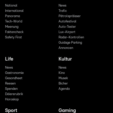
National
News
International
Trafic
Panorama
Pëtrolspräisser
Tech-World
Autofestival
Meenung
Auto-Tester
Faktencheck
Lux-Airport
Safety First
Radar-Kontrollen
Guidage Parking
Annoncen
Life
Kultur
News
News
Gastronomie
Kino
Gesondheet
Musek
Reesen
Bicher
Spenden
Agenda
Déiererubrik
Horoskop
Sport
Gaming