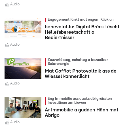
Audio
Engagement fänkt mat engem Klick un
benevolat.lu: Digital Bréck tëscht
Hëllefsbereetschaft a
Bedierfnisser
Audio
Zouverlässeg, nohalteg a bezuelbar
Solarenergie
Mat Gofflot Photovoltaik ass de
Wiessel kannerliicht
Audio
Eng Immobilie ass dacks déi gréissten
Investitioun am Liewen
Är Immobilie a gudden Hänn mat
Abrigo
Audio