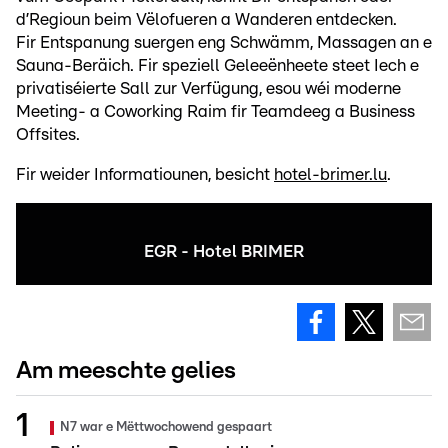
d’Regioun beim Vëlofueren a Wanderen entdecken.
Fir Entspanung suergen eng Schwämm, Massagen an e
Sauna-Beräich. Fir speziell Geleeënheete steet Iech e
privatiséierte Sall zur Verfügung, esou wéi moderne
Meeting- a Coworking Raim fir Teamdeeg a Business
Offsites.
Fir weider Informatiounen, besicht
hotel-brimer.lu
.
EGR - Hotel BRIMER
Am meeschte gelies
N7 war e Mëttwochowend gespaart