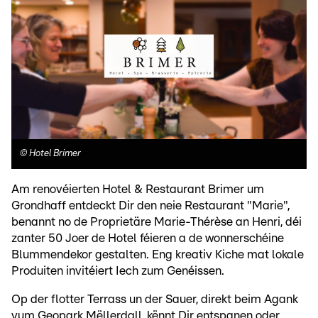
©
Hotel Brimer
Am renovéierten Hotel & Restaurant Brimer um
Grondhaff entdeckt Dir den neie Restaurant "Marie",
benannt no de Proprietäre Marie-Thérèse an Henri, déi
zanter 50 Joer de Hotel féieren a de wonnerschéine
Blummendekor gestalten. Eng kreativ Kiche mat lokale
Produiten invitéiert Iech zum Genéissen.
Op der flotter Terrass un der Sauer, direkt beim Agank
vum Geopark Mëllerdall, kënnt Dir entspanen oder