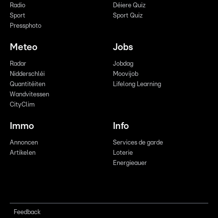
Radio
Déiere Quiz
Sport
Sport Quiz
Pressphoto
Meteo
Jobs
Radar
Jobdag
Nidderschléi
Moovijob
Quantitéiten
Lifelong Learning
Wandvitessen
CityClim
Immo
Info
Annoncen
Services de garde
Artikelen
Loterie
Energieauer
Feedback