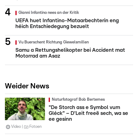
Gianni Infantino nees an der Kritik
UEFA huet Infantino-Mataarbechterin eng
héich Entschiedegung bezuelt
Vu Buerschent Richtung Giewelsmillen
Samu a Rettungshelikopter bei Accident mat
Motorrad am Asaz
Weider News
Naturfotograf Bob Bertemes
"De Storch ass e Symbol vum
Gléck" – D'Leit freeë sech, wa se
ee gesinn
Video
Fotoen