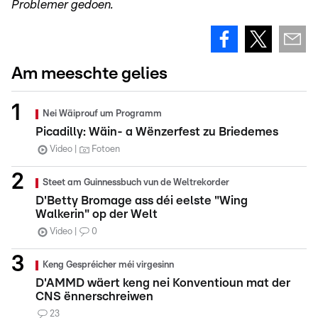
Problemer gedoen.
Am meeschte gelies
Nei Wäiprouf um Programm
Picadilly: Wäin- a Wënzerfest zu Briedemes
Video
Fotoen
Steet am Guinnessbuch vun de Weltrekorder
D'Betty Bromage ass déi eelste "Wing
Walkerin" op der Welt
Video
0
Keng Gespréicher méi virgesinn
D'AMMD wäert keng nei Konventioun mat der
CNS ënnerschreiwen
23