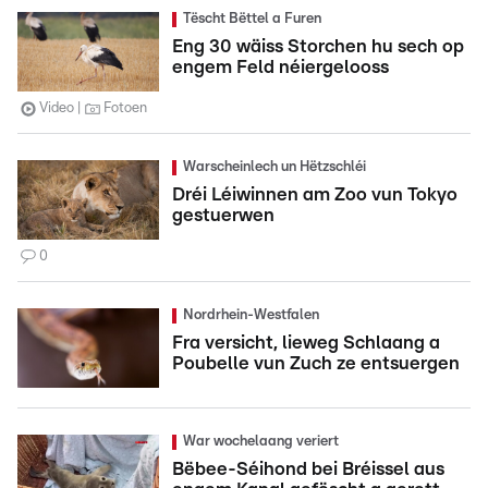
Tëscht Bëttel a Furen
Eng 30 wäiss Storchen hu sech op
engem Feld néiergelooss
Video
Fotoen
Warscheinlech un Hëtzschléi
Dréi Léiwinnen am Zoo vun Tokyo
gestuerwen
0
Nordrhein-Westfalen
Fra versicht, lieweg Schlaang a
Poubelle vun Zuch ze entsuergen
War wochelaang veriert
Bëbee-Séihond bei Bréissel aus