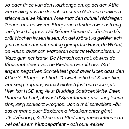
Jo, oder fir ee vun den Holzbengelen, op déi den Alfie
wéi geckeg ass an déi och emol am Geträips hänken a
stieche bleiwe kéinten. Mee mat den aktuell niddregen
Temperaturen wieren Staupeviren leider awer och eng
méiglech Diagnos. Déi Keimer kënnen da nämlech bis
dräi Wochen iwwerliewen. An déi Kränkt ka geféierlech
ginn fir net oder net richteg geimpften Honn, de Wollef,
de Fuuss, awer och Marderen oder fir Wäschbieren. D
´Kaze ginn net krank. De Mënsch och net, obwuel de
Virus mat deem vun de Riedelen Famill ass. Mat
engem negativen Schnelltest gouf awer kloer, dass den
Alfie déi Staupe net hätt. Obwuel scho bal 3 Joer hier,
war seng Impfung warscheinlech just och nach gutt.
Hien hat HGE, eng Akut Bluddeg Gastroentérite. Deen
Diagnostik huet, obwuel d'Symptomer ganz uerg kënne
sinn, keng schlecht Prognos. Och a méi schwéiere Fäll
ass et mat e puer Baxteren a Medikamenter géint
d'Entzündung, Kolliken an d'Bluddung meeschtens - an
wéi bei eisem Muppepatient - och ouni weider