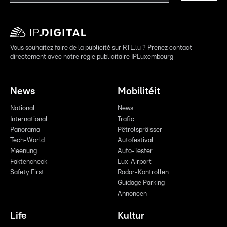
Vous souhaitez faire de la publicité sur RTL.lu ? Prenez contact
directement avec notre régie publicitaire IPLuxembourg
News
Mobilitéit
National
News
International
Trafic
Panorama
Pëtrolspräisser
Tech-World
Autofestival
Meenung
Auto-Tester
Faktencheck
Lux-Airport
Safety First
Radar-Kontrollen
Guidage Parking
Annoncen
Life
Kultur