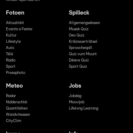
Fotoen
Spilleck
Aktualitéit
Allgemengwëssen
Events a Fester
Musek Quiz
Kultur
Geo Quiz
Lifestyle
Kräizwuerträtsel
Auto
Sproochespill
Télé
Quiz vum Mount
Radio
Déiere Quiz
Sport
Sport Quiz
Pressphoto
Meteo
Jobs
Radar
Jobdag
Nidderschléi
Moovijob
Quantitéiten
Lifelong Learning
Wandvitessen
CityClim