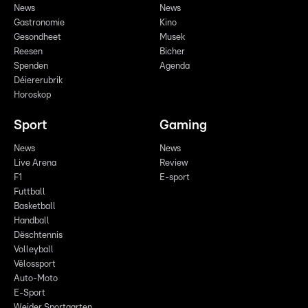
News
News
Gastronomie
Kino
Gesondheet
Musek
Reesen
Bicher
Spenden
Agenda
Déiererubrik
Horoskop
Sport
Gaming
News
News
Live Arena
Review
F1
E-sport
Futtball
Basketball
Handball
Dëschtennis
Volleyball
Vëlossport
Auto-Moto
E-Sport
Weider Sportaarten