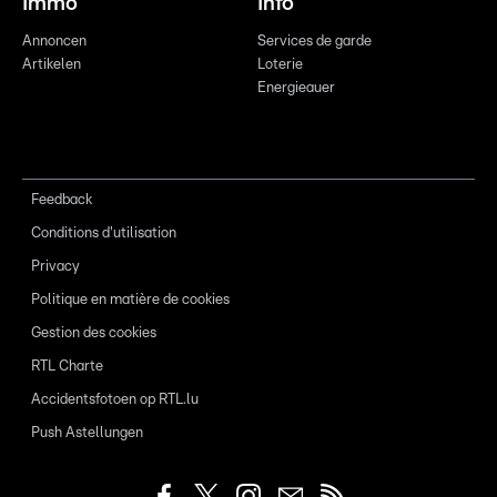
Immo
Info
Annoncen
Services de garde
Artikelen
Loterie
Energieauer
Feedback
Conditions d'utilisation
Privacy
Politique en matière de cookies
Gestion des cookies
RTL Charte
Accidentsfotoen op RTL.lu
Push Astellungen