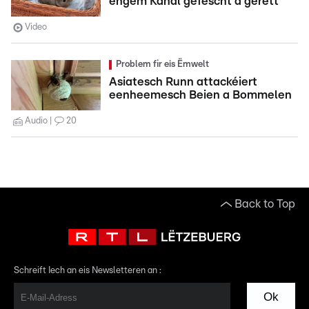
engem Kanal gefëscht a gerett
Video
Problem fir eis Ëmwelt
Asiatesch Runn attackéiert
eenheemesch Beien a Bommelen
Audio
20
Back to Top
Schreift Iech an eis Newsletteren an :
Ok