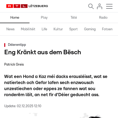
Home
Play
Télé
Radio
News
Mobilitéit
Life
Kultur
Sport
Gaming
Fotoen
Déierentipp
Eng Kränkt aus dem Bësch
Patrick Greis
Wat een Hond a Kaz méi dacks erausléisst, wat se
natierlech och Gefor lafen sech enzwousch
unzestiechen oder eppes ze fannen wat sou
ronderëm läit, an net fir d'Déier geduecht ass.
Update:
02.12.2025 12:10