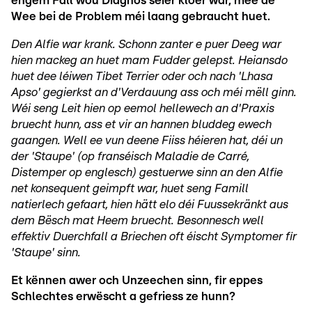
engem Fall wou Diagnos séier kloer war, mee de
Wee bei de Problem méi laang gebraucht huet.
Den Alfie war krank. Schonn zanter e puer Deeg war
hien mackeg an huet mam Fudder gelepst. Heiansdo
huet dee léiwen Tibet Terrier oder och nach 'Lhasa
Apso' gegierkst an d'Verdauung ass och méi mëll ginn.
Wéi seng Leit hien op eemol hellewech an d'Praxis
bruecht hunn, ass et vir an hannen bluddeg ewech
gaangen. Well ee vun deene Fiiss héieren hat, déi un
der 'Staupe' (op franséisch Maladie de Carré,
Distemper op englesch) gestuerwe sinn an den Alfie
net konsequent geimpft war, huet seng Famill
natierlech gefaart, hien hätt elo déi Fuussekränkt aus
dem Bësch mat Heem bruecht. Besonnesch well
effektiv Duerchfall a Briechen oft éischt Symptomer fir
'Staupe' sinn.
Et kënnen awer och Unzeechen sinn, fir eppes
Schlechtes erwëscht a gefriess ze hunn?