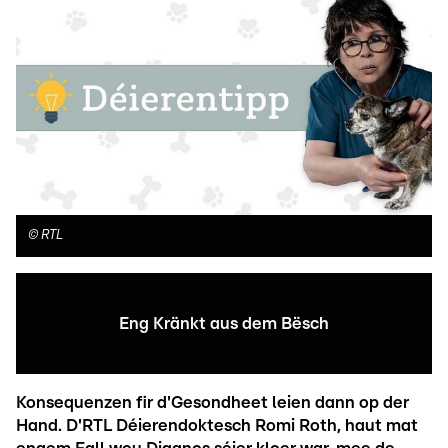
©
RTL
Eng Kränkt aus dem Bësch
Konsequenzen fir d'Gesondheet leien dann op der
Hand. D'RTL Déierendoktesch Romi Roth, haut mat