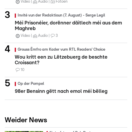
Video
Audio
Fotoen
Invité vun der Redaktioun (7. August) - Serge Legil
Méi Prisonéier, dorënner däitlech méi aus dem
Maghreb
Video
Audio
3
Grouss Ëmfro am Kader vum RTL Readers' Choice
Wou kritt een zu Lëtzebuerg de beschte
Croissant?
10
Op der Pompel
98er Bensinn gëtt nach emol méi bëlleg
Weider News