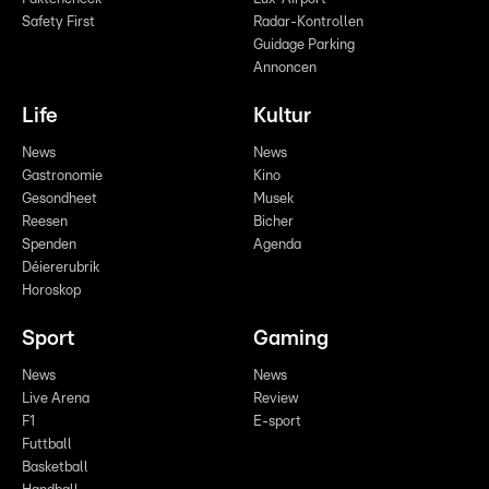
Safety First
Radar-Kontrollen
Guidage Parking
Annoncen
Life
Kultur
News
News
Gastronomie
Kino
Gesondheet
Musek
Reesen
Bicher
Spenden
Agenda
Déiererubrik
Horoskop
Sport
Gaming
News
News
Live Arena
Review
F1
E-sport
Futtball
Basketball