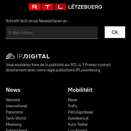
Schreift Iech an eis Newsletteren an :
Ok
Vous souhaitez faire de la publicité sur RTL.lu ? Prenez contact
directement avec notre régie publicitaire IPLuxembourg
News
Mobilitéit
National
News
International
Trafic
Panorama
Pëtrolspräisser
Tech-World
Autofestival
Meenung
Auto-Tester
Faktencheck
Lux-Airport