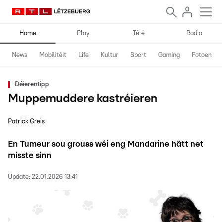
Home
Play
Télé
Radio
News
Mobilitéit
Life
Kultur
Sport
Gaming
Fotoen
Déierentipp
Muppemuddere kastréieren
Patrick Greis
En Tumeur sou grouss wéi eng Mandarine hätt net
misste sinn
Update:
22.01.2026 13:41