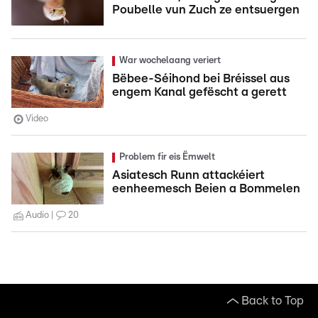
Poubelle vun Zuch ze entsuergen
War wochelaang veriert
Bëbee-Séihond bei Bréissel aus
engem Kanal gefëscht a gerett
Video
Problem fir eis Ëmwelt
Asiatesch Runn attackéiert
eenheemesch Beien a Bommelen
Audio
20
Back to Top