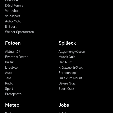
Handball
Dëschtennis
Volleyball
Vëlossport
Auto-Moto
E-Sport
Weider Sportaarten
Fotoen
Spilleck
Aktualitéit
Allgemengwëssen
Events a Fester
Musek Quiz
Kultur
Geo Quiz
Lifestyle
Kräizwuerträtsel
Auto
Sproochespill
Télé
Quiz vum Mount
Radio
Déiere Quiz
Sport
Sport Quiz
Pressphoto
Meteo
Jobs