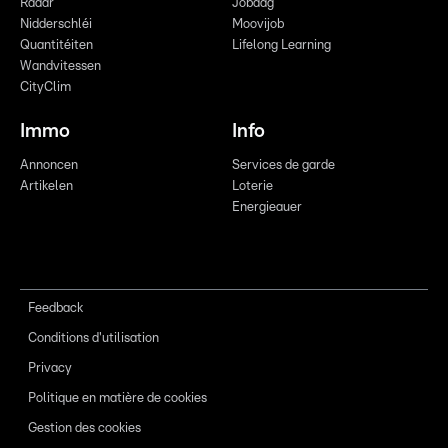
Radar
Jobdag
Nidderschléi
Moovijob
Quantitéiten
Lifelong Learning
Wandvitessen
CityClim
Immo
Info
Annoncen
Services de garde
Artikelen
Loterie
Energieauer
Feedback
Conditions d'utilisation
Privacy
Politique en matière de cookies
Gestion des cookies