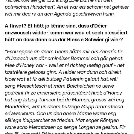
Tschechow senger Erzielung „Die Dame mit dem
polnischen Hündchen“. An et war eis schonn net geheier
wéi mir dee rv an den Agenda geschriwwen hunn.
A firwat? Et hätt jo kënne sinn, dass d'Déier
anzwousch widder komm war wou et sech blesséiert
hätt an dass dann aus där Bless e Schwier gi wier?
"Esou eppes an deem Genre hätte mir als Zenario fir
d'Ursaach vun där ominéiser Bommel och gär gehat.
Mee d'Honey war - well et ni richteg leefeg gouf - net
kastréiere gelooss ginn. A leider war dunn och direkt
kloer wat et fir déi butzeg Patientin gelaut hat, wéi
seng Meeschtesch et mam Bäichelchen no uewe
gedréint fir ze ënnersiche präsentéiert huet: d'Honey
hat eng fatzeg Tumeur bei de Mamen, grouss wéi eng
Mandarine, wat un deem butzege Mupp dramatesch
eriwwerkoum. Och un den anere Mame waren eng
sëllege Knippercher ze frieden. Mat enger Röntgen
ware scho Metastasen op senge Longen ze gesinn. Fir