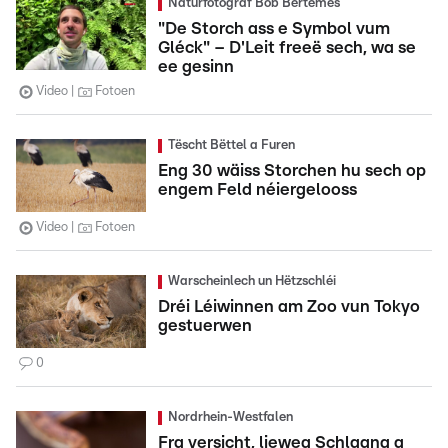
Naturfotograf Bob Bertemes
"De Storch ass e Symbol vum
Gléck" – D'Leit freeë sech, wa se
ee gesinn
Video
Fotoen
Tëscht Bëttel a Furen
Eng 30 wäiss Storchen hu sech op
engem Feld néiergelooss
Video
Fotoen
Warscheinlech un Hëtzschléi
Dréi Léiwinnen am Zoo vun Tokyo
gestuerwen
0
Nordrhein-Westfalen
Fra versicht, lieweg Schlaang a