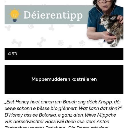
©
RTL
Muppemudderen kastréieren
„Eist Honey huet ënnen um Bauch eng déck Knupp, déi
uewe schonn e bësse blo glënnert. Wat kann dat sinn?“
D´Honey ass ee Bolonka, e ganz alen, léiwe Mippche
vun derselwechter Rass wéi deen aus dem Anton