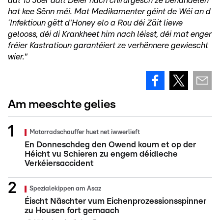
dat 15 Joer aalt Déier nach chirurgesch ze behandelen
hat kee Sënn méi. Mat Medikamenter géint de Wéi an d
´Infektioun gëtt d'Honey elo a Rou déi Zäit liewe
gelooss, déi di Krankheet him nach léisst, déi mat enger
fréier Kastratioun garantéiert ze verhënnere gewiescht
wier."
Am meeschte gelies
Motorradschauffer huet net iwwerlieft
En Donneschdeg den Owend koum et op der
Héicht vu Schieren zu engem déidleche
Verkéiersaccident
Spezialekippen am Asaz
Éischt Näschter vum Eichenprozessionsspinner
zu Housen fort gemaach