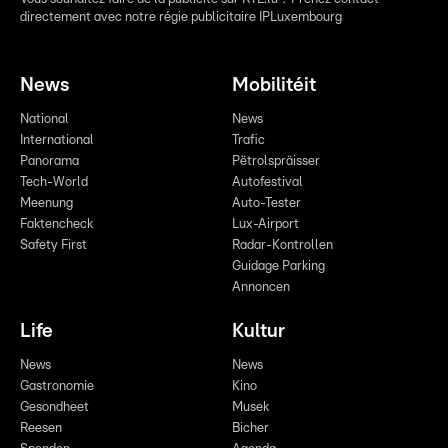
directement avec notre régie publicitaire IPLuxembourg
News
Mobilitéit
National
News
International
Trafic
Panorama
Pëtrolspräisser
Tech-World
Autofestival
Meenung
Auto-Tester
Faktencheck
Lux-Airport
Safety First
Radar-Kontrollen
Guidage Parking
Annoncen
Life
Kultur
News
News
Gastronomie
Kino
Gesondheet
Musek
Reesen
Bicher