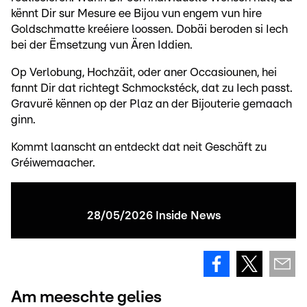
kënnt Dir sur Mesure ee Bijou vun engem vun hire
Goldschmatte kreéiere loossen. Dobäi beroden si Iech
bei der Ëmsetzung vun Ären Iddien.
Op Verlobung, Hochzäit, oder aner Occasiounen, hei
fannt Dir dat richtegt Schmockstéck, dat zu Iech passt.
Gravurë kënnen op der Plaz an der Bijouterie gemaach
ginn.
Kommt laanscht an entdeckt dat neit Geschäft zu
Gréiwemaacher.
28/05/2026 Inside News
Am meeschte gelies