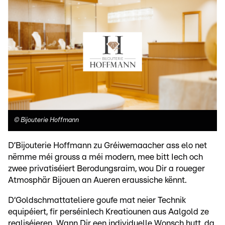
©
Bijouterie Hoffmann
D’Bijouterie Hoffmann zu Gréiwemaacher ass elo net
nëmme méi grouss a méi modern, mee bitt Iech och
zwee privatiséiert Berodungsraim, wou Dir a roueger
Atmosphär Bijouen an Aueren eraussiche kënnt.
D‘Goldschmattateliere goufe mat neier Technik
equipéiert, fir perséinlech Kreatiounen aus Aalgold ze
realiséieren. Wann Dir een individuelle Wonsch hutt, da