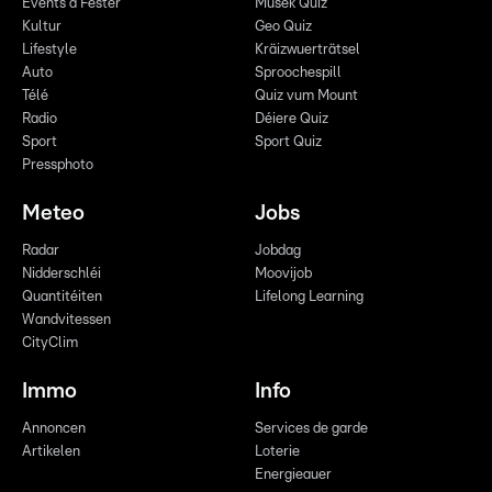
Events a Fester
Musek Quiz
Kultur
Geo Quiz
Lifestyle
Kräizwuerträtsel
Auto
Sproochespill
Télé
Quiz vum Mount
Radio
Déiere Quiz
Sport
Sport Quiz
Pressphoto
Meteo
Jobs
Radar
Jobdag
Nidderschléi
Moovijob
Quantitéiten
Lifelong Learning
Wandvitessen
CityClim
Immo
Info
Annoncen
Services de garde
Artikelen
Loterie
Energieauer