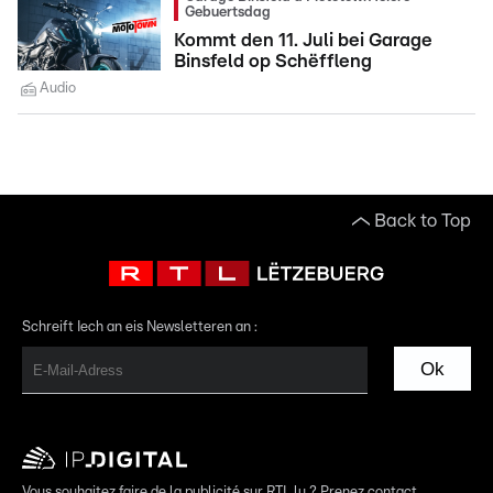
Gebuertsdag
Kommt den 11. Juli bei Garage
Binsfeld op Schëffleng
Audio
Back to Top
Schreift Iech an eis Newsletteren an :
Ok
Vous souhaitez faire de la publicité sur RTL.lu ? Prenez contact