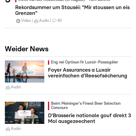
Rekordsummer um Stauséi: "Mir stoussen un eis
Grenzen"
Video
Audio
40
Weider News
Eng nei Optioun fir Luxair-Passagéier
Foyer Assurances a Luxair
vereinfachen d’Reesofsécherung
Audio
Beim Meininger's Finest Beer Selection
Concours
D'Brasserie nationale gouf direkt 3
Mol ausgezeechent
Audio