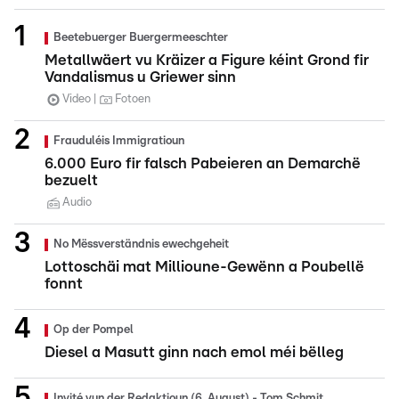
Beetebuerger Buergermeeschter
Metallwäert vu Kräizer a Figure kéint Grond fir
Vandalismus u Griewer sinn
Video
Fotoen
Frauduléis Immigratioun
6.000 Euro fir falsch Pabeieren an Demarchë
bezuelt
Audio
No Mëssverständnis ewechgeheit
Lottoschäi mat Millioune-Gewënn a Poubellë
fonnt
Op der Pompel
Diesel a Masutt ginn nach emol méi bëlleg
Invité vun der Redaktioun (6. August) - Tom Schmit