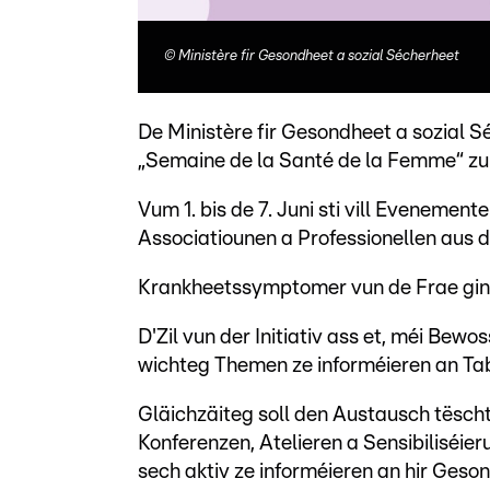
©
Ministère fir Gesondheet a sozial Sécherheet
De Ministère fir Gesondheet a sozial Sé
„Semaine de la Santé de la Femme“ zu
Vum 1. bis de 7. Juni sti vill Eveneme
Associatiounen a Professionellen aus
Krankheetssymptomer vun de Frae ginn d
D'Zil vun der Initiativ ass et, méi Be
wichteg Themen ze informéieren an T
Gläichzäiteg soll den Austausch tësch
Konferenzen, Atelieren a Sensibiliséie
sech aktiv ze informéieren an hir Ges