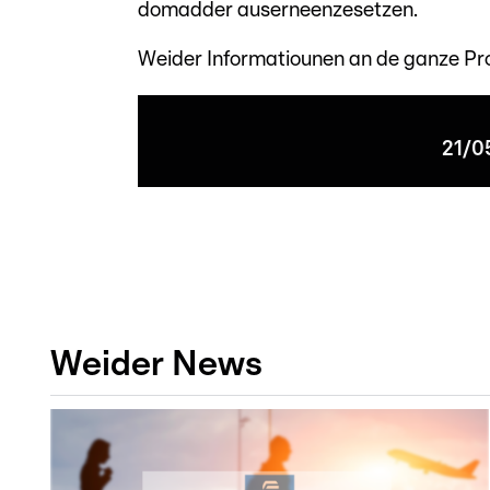
domadder auserneenzesetzen.
Weider Informatiounen an de ganze Pr
21/0
Weider News