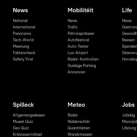
News
Mobilitéit
Life
National
News
News
International
Trafic
Gastron
Panorama
Pëtrolspräisser
Gesondh
Tech-World
Autofestival
Reesen
Meenung
Auto-Tester
Spende
Faktencheck
Lux-Airport
Déiereru
Safety First
Radar-Kontrollen
Horosko
Guidage Parking
Annoncen
Spilleck
Meteo
Jobs
Allgemengwëssen
Radar
Jobdag
Musek Quiz
Nidderschléi
Moovijo
Geo Quiz
Quantitéiten
Lifelong
Kräizwuerträtsel
Wandvitessen