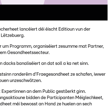
cherheet lancéiert déi éischt Editioun vun der
 Lëtzebuerg.
nter um Programm, organiséiert zesumme mat Partner,
 dem Gesondheetssecteur.
acks banaliséiert an dat soll a ka net sinn.
wosstsinn ronderëm d’Fraegesondheet ze schafen, iwwer
abuen unzeschwätzen.
t Expertinnen an dem Public gestäerkt ginn.
rungsaktioune bidden de Participanten Méiglechkeet,
ondheet méi bewosst an Hand ze huelen an sech