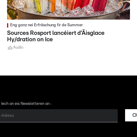
Eng ganz nei Erfrëschung fir de Summer
Sources Rosport lancéiert d'Äisglace
Hy/dration on Ice
Audio
 Iech an eis Newsletteren an :
O