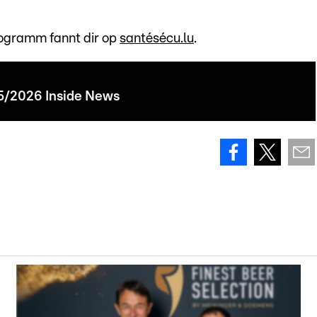
ogramm fannt dir op
santésécu.lu
.
5/2026 Inside News