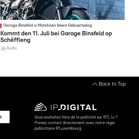
Garage Binsfeld a Mototown feiere Gebuertsdag
Kommt den 11. Juli bei Garage Binsfeld op
Schëffleng
Audio
Back to Top
k
Vous souhaitez faire de la publicité sur RTL.lu ?
Prenez contact directement avec notre régie
publicitaire IPLuxembourg