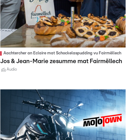
Aachtercher an Eclaire mat Schockelaspudding vu Fairmëllech
Jos & Jean-Marie zesumme mat Fairmëllech
Audio