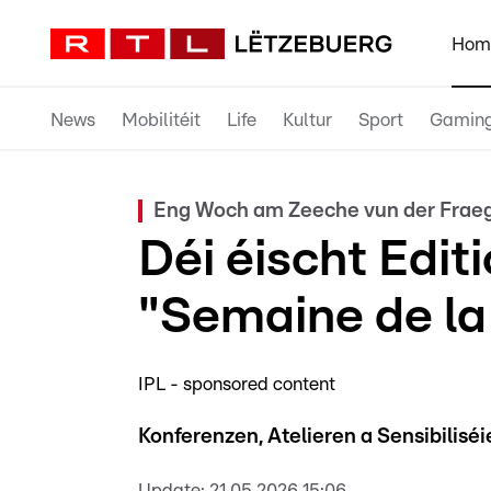
Hom
News
Mobilitéit
Life
Kultur
Sport
Gamin
Eng Woch am Zeeche vun der Frae
Déi éischt Edit
"Semaine de la
IPL - sponsored content
Konferenzen, Atelieren a Sensibiliséi
Update:
21.05.2026 15:06