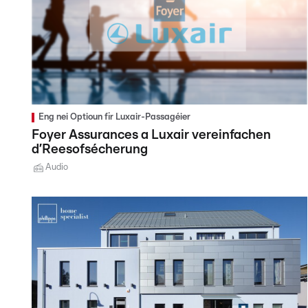
Eng nei Optioun fir Luxair-Passagéier
Foyer Assurances a Luxair vereinfachen
d’Reesofsécherung
Audio