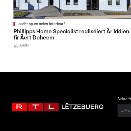
Loscht op en neien Interieur?
Phillipps Home Specialist realiséiert Är Iddien
fir Äert Doheem
Audio
Schreift