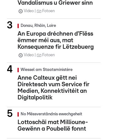
Vandalismus u Griewer sinn
Video
Fotoen
Donau, Rhäin, Loire
An Europa dréchnen d’Flëss
ëmmer méi aus, mat
Konsequenze fir Lëtzebuerg
Video
Fotoen
Wiessel am Staatsministère
Anne Calteux gëtt nei
Direktesch vum Service fir
Medien, Konnektivitéit an
Digitalpolitik
No Mëssverständnis ewechgeheit
Lottoschäi mat Millioune-
Gewënn a Poubellë fonnt