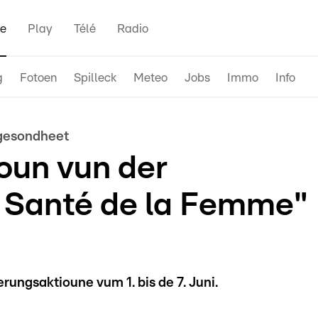
e
Play
Télé
Radio
g
Fotoen
Spilleck
Meteo
Jobs
Immo
Info
gesondheet
ioun vun der
 Santé de la Femme"
erungsaktioune vum 1. bis de 7. Juni.