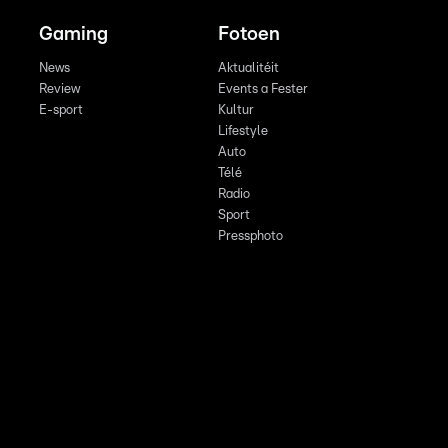
Gaming
Fotoen
News
Aktualitéit
Review
Events a Fester
E-sport
Kultur
Lifestyle
Auto
Télé
Radio
Sport
Pressphoto