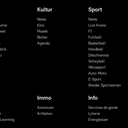
Kultur
Sport
News
News
omie
Kino
Live Arena
eet
Musek
F1
Bicher
Futtball
n
Agenda
Basketball
brik
Handball
p
Dëschtennis
Volleyball
Vëlossport
Auto-Moto
E-Sport
Weider Sportaarten
Immo
Info
Annoncen
Services de garde
b
Artikelen
Loterie
 Learning
Energieauer