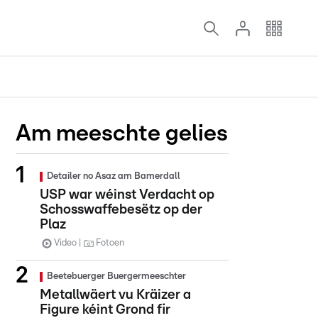
Am meeschte gelies
Detailer no Asaz am Bamerdall
USP war wéinst Verdacht op
Schosswaffebesëtz op der
Plaz
Video
Fotoen
Beetebuerger Buergermeeschter
Metallwäert vu Kräizer a
Figure kéint Grond fir