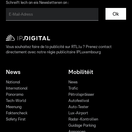
Schreift Iech an eis Newsletteren an :
Ok
Vous souhaitez faire de la publicité sur RTL.lu ? Prenez contact
directement avec notre régie publicitaire IPLuxembourg
News
Mobilitéit
National
News
International
Trafic
Panorama
Pëtrolspräisser
Tech-World
Autofestival
Meenung
Auto-Tester
Faktencheck
Lux-Airport
Safety First
Radar-Kontrollen
Guidage Parking
Annoncen