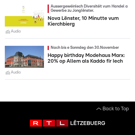
Aussergewéinlech Diversitéit vum Handel a
Gewerbe zu Jonglënster.
Nova Lënster, 10 Minutte vum
Kierchbierg
Audio
Nach bis e Sonndeg den 30.November
Happy birthday Modehaus Marx:
20% op Allem als Kaddo fir Iech
Audio
Back to Top