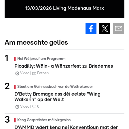
13/03/2026 Living Modehaus Marx
Am meeschte gelies
Nei Wäiprouf um Programm
Picadilly: Wäin- a Wënzerfest zu Briedemes
Video
Fotoen
Steet am Guinnessbuch vun de Weltrekorder
D'Betty Bromage ass déi eelste "Wing
Walkerin" op der Welt
Video
0
Keng Gespréicher méi virgesinn
D'AMMD wäert keng nei Konventioun mat der