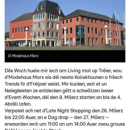
©
Modehaus Marx
Dës Woch huele mir iech am Living mat op Tréier, wou
d’Modehaus Marx eis déi neiste Kollektiounen a frësch
Trends fir d’Fréijoer weist. Mir kucken, wat et un
Neiegkeeten ze entdecken gëtt a schwätzen iwwer
d’Event‑Wochen, déi den 9. Mäerz starten an bis de 4.
Abrëll lafen.
Verpasst och net d’Late Night Shopping den 26. Mäerz
bis 22:00 Auer, an e Dag drop – den 27. Mäerz –
erwaarden iech um 11:00 an um 14:00 Auer zwou grouss