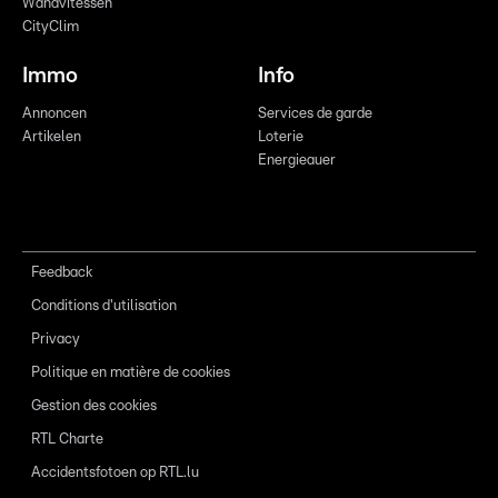
Wandvitessen
CityClim
Immo
Info
Annoncen
Services de garde
Artikelen
Loterie
Energieauer
Feedback
Conditions d'utilisation
Privacy
Politique en matière de cookies
Gestion des cookies
RTL Charte
Accidentsfotoen op RTL.lu