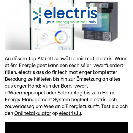
An dësem Top Aktuell schwätze mir mat electris. Wann
et ëm Energie geet kann een sech séier iwwerfuerdert
fillen. electris ass do fir Iech mat enger kompletter
Berodung ze hëllefen bis hin zur Ëmsetzung an alles
aus enger Hand: Vun der Born, iwwert
d'Wäermepompel oder Solaranlag bis zum Home
Energy Management System begleet electris iech
zouverlässeg um Wee an d’Energiezukunft. Test elo och
den
Onlinekalkulator
op
electris.lu
.