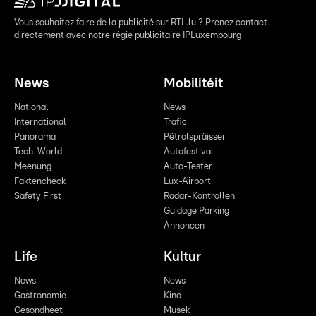
Vous souhaitez faire de la publicité sur RTL.lu ? Prenez contact
directement avec notre régie publicitaire IPLuxembourg
News
Mobilitéit
National
News
International
Trafic
Panorama
Pëtrolspräisser
Tech-World
Autofestival
Meenung
Auto-Tester
Faktencheck
Lux-Airport
Safety First
Radar-Kontrollen
Guidage Parking
Annoncen
Life
Kultur
News
News
Gastronomie
Kino
Gesondheet
Musek