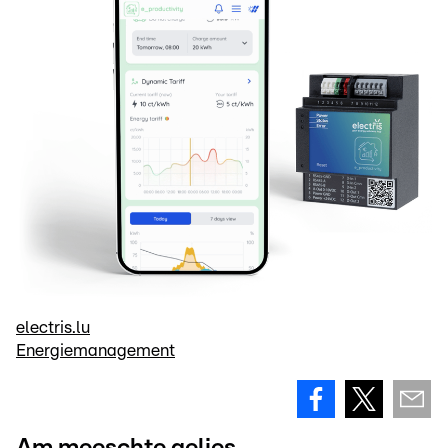
electris.lu
Energiemanagement