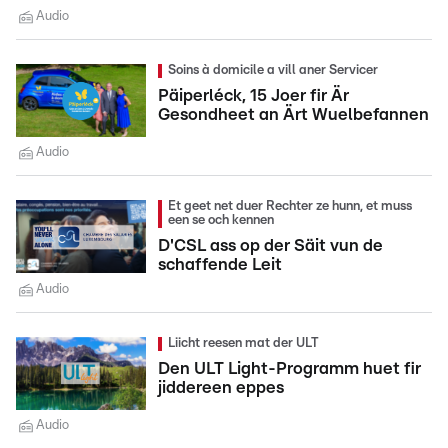
Audio
Soins à domicile a vill aner Servicer
Päiperléck, 15 Joer fir Är
Gesondheet an Ärt Wuelbefannen
Audio
Et geet net duer Rechter ze hunn, et muss
een se och kennen
D'CSL ass op der Säit vun de
schaffende Leit
Audio
Liicht reesen mat der ULT
Den ULT Light-Programm huet fir
jiddereen eppes
Audio