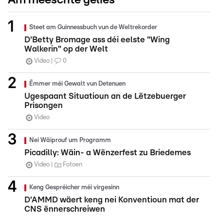
Am meeschte gelies
Steet am Guinnessbuch vun de Weltrekorder
D'Betty Bromage ass déi eelste "Wing
Walkerin" op der Welt
Video
0
Ëmmer méi Gewalt vun Detenuen
Ugespaant Situatioun an de Lëtzebuerger
Prisongen
Video
Nei Wäiprouf um Programm
Picadilly: Wäin- a Wënzerfest zu Briedemes
Video
Fotoen
Keng Gespréicher méi virgesinn
D'AMMD wäert keng nei Konventioun mat der
CNS ënnerschreiwen