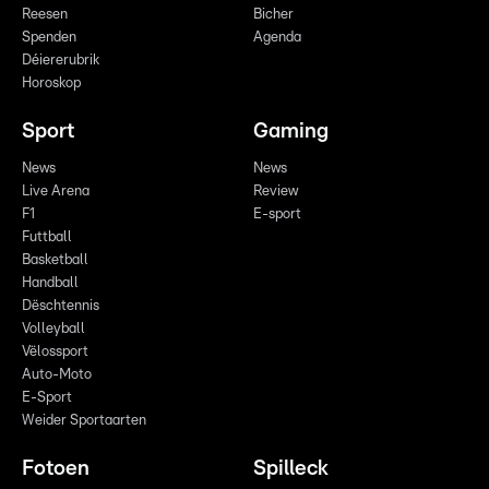
Reesen
Bicher
Spenden
Agenda
Déiererubrik
Horoskop
Sport
Gaming
News
News
Live Arena
Review
F1
E-sport
Futtball
Basketball
Handball
Dëschtennis
Volleyball
Vëlossport
Auto-Moto
E-Sport
Weider Sportaarten
Fotoen
Spilleck