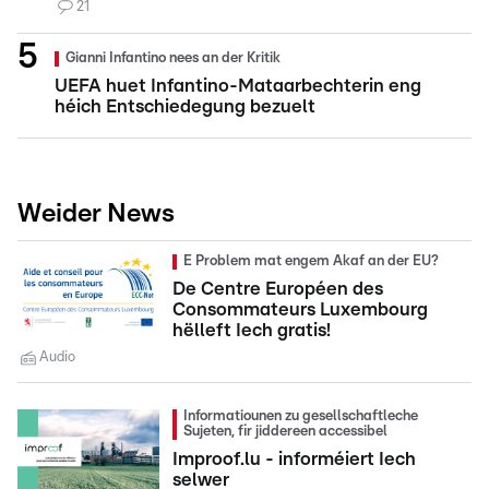
21
Gianni Infantino nees an der Kritik
UEFA huet Infantino-Mataarbechterin eng
héich Entschiedegung bezuelt
Weider News
E Problem mat engem Akaf an der EU?
De Centre Européen des
Consommateurs Luxembourg
hëlleft Iech gratis!
Audio
Informatiounen zu gesellschaftleche
Sujeten, fir jiddereen accessibel
Improof.lu - informéiert Iech
selwer