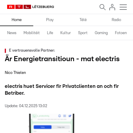
Home
Play
Télé
Radio
News
Mobilitéit
Life
Kultur
Sport
Gaming
Fotoen
E vertrauensvolle Partner:
Är Energietransitioun - mat electris
Nico Thielen
electris huet Servicer fir Privatclienten an och fir
Betriber.
Update:
04.12.2025 13:02