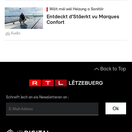
Wäit méi wéi Heizung a Sanitär
Entdeckt d'Stäerkt vu Marques
Confort
Audio
Back to Top
Schreift Iech an eis Newsletteren an :
Ok