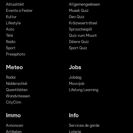
Aktualitéit
Allgemengwëssen
Events a Fester
Musek Quiz
Kultur
Geo Quiz
Lifestyle
Kräizwuerträtsel
Auto
Sproochespill
Télé
Quiz vum Mount
Radio
Déiere Quiz
Sport
Sport Quiz
Pressphoto
Meteo
Jobs
Radar
Jobdag
Nidderschléi
Moovijob
Quantitéiten
Lifelong Learning
Wandvitessen
CityClim
Immo
Info
Annoncen
Services de garde
Artikelen
Loterie