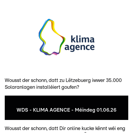
Wousst der schonn, datt zu Lëtzebuerg iwwer 35.000
Solaranlagen installéiert goufen?
WDS - KLIMA AGENCE - Méindeg 01.06.26
Wousst der schonn, datt Dir online kucke kënnt wéi eng