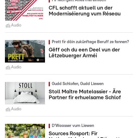
Fir Iech gëtt Alles méi einfach
CFL schafft aktuell un der
Moderniséierung vum Réseau
Audio
Prett fir däin zukünftege Beruff ze fannen?
Gëff och du een Deel vun der
Lëtzebuerger Arméi
Audio
Gudd Schlofen, Gudd Liewen
Stoll Maître Matelassier - Äre
Partner fir erhuelsame Schlof
Audio
D'Waasser vum Liewen
Sources Rosport: Fir