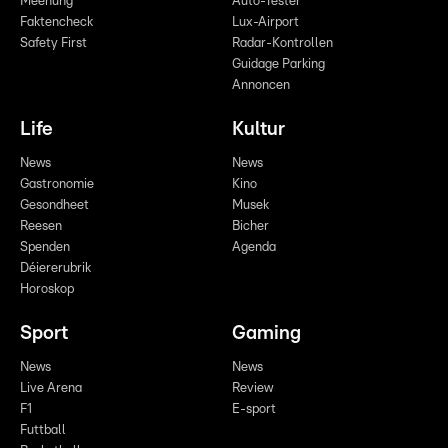
Meenung
Auto-Tester
Faktencheck
Lux-Airport
Safety First
Radar-Kontrollen
Guidage Parking
Annoncen
Life
Kultur
News
News
Gastronomie
Kino
Gesondheet
Musek
Reesen
Bicher
Spenden
Agenda
Déiererubrik
Horoskop
Sport
Gaming
News
News
Live Arena
Review
F1
E-sport
Futtball