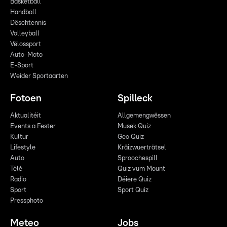
Basketball
Handball
Dëschtennis
Volleyball
Vëlossport
Auto-Moto
E-Sport
Weider Sportaarten
Fotoen
Spilleck
Aktualitéit
Allgemengwëssen
Events a Fester
Musek Quiz
Kultur
Geo Quiz
Lifestyle
Kräizwuerträtsel
Auto
Sproochespill
Télé
Quiz vum Mount
Radio
Déiere Quiz
Sport
Sport Quiz
Pressphoto
Meteo
Jobs