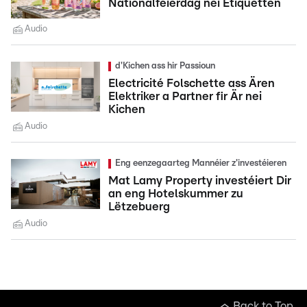
Nationalfeierdag nei Etiquetten
Audio
d'Kichen ass hir Passioun
Electricité Folschette ass Ären
Elektriker a Partner fir Är nei
Kichen
Audio
Eng eenzegaarteg Mannéier z'investéieren
Mat Lamy Property investéiert Dir
an eng Hotelskummer zu
Lëtzebuerg
Audio
Back to Top