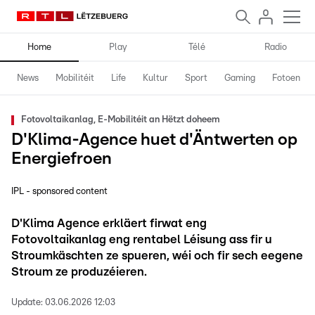
Home
Play
Télé
Radio
News
Mobilitéit
Life
Kultur
Sport
Gaming
Fotoen
Fotovoltaikanlag, E-Mobilitéit an Hëtzt doheem
D'Klima-Agence huet d'Äntwerten op
Energiefroen
IPL - sponsored content
D'Klima Agence erkläert firwat eng
Fotovoltaikanlag eng rentabel Léisung ass fir u
Stroumkäschten ze spueren, wéi och fir sech eegene
Stroum ze produzéieren.
Update:
03.06.2026 12:03