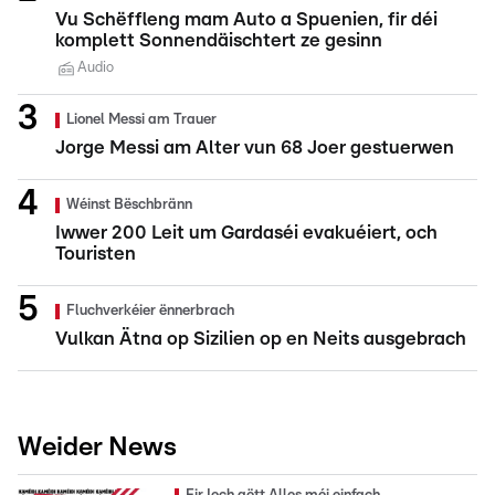
Vu Schëffleng mam Auto a Spuenien, fir déi
komplett Sonnendäischtert ze gesinn
Audio
Lionel Messi am Trauer
Jorge Messi am Alter vun 68 Joer gestuerwen
Wéinst Bëschbränn
Iwwer 200 Leit um Gardaséi evakuéiert, och
Touristen
Fluchverkéier ënnerbrach
Vulkan Ätna op Sizilien op en Neits ausgebrach
Weider News