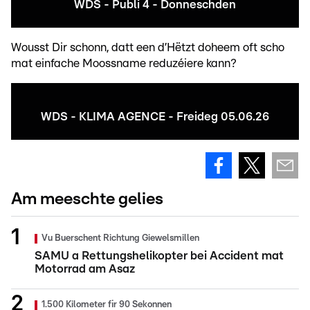
WDS - Publi 4 - Donneschden
Wousst Dir schonn, datt een d’Hëtzt doheem oft scho
mat einfache Moossname reduzéiere kann?
WDS - KLIMA AGENCE - Freideg 05.06.26
Am meeschte gelies
Vu Buerschent Richtung Giewelsmillen
SAMU a Rettungshelikopter bei Accident mat
Motorrad am Asaz
1.500 Kilometer fir 90 Sekonnen