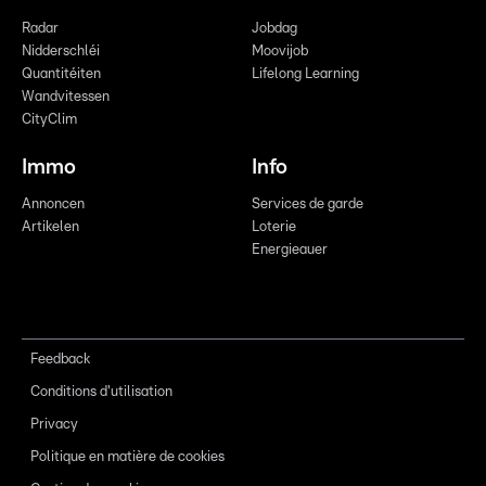
Radar
Jobdag
Nidderschléi
Moovijob
Quantitéiten
Lifelong Learning
Wandvitessen
CityClim
Immo
Info
Annoncen
Services de garde
Artikelen
Loterie
Energieauer
Feedback
Conditions d'utilisation
Privacy
Politique en matière de cookies