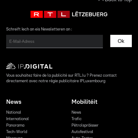
Schreift Iech an eis Newsletteren an :
Ok
Vous souhaitez faire de la publicité sur RTL.lu ? Prenez contact
directement avec notre régie publicitaire IPLuxembourg
News
Mobilitéit
National
News
International
Trafic
Panorama
Pëtrolspräisser
Tech-World
Autofestival