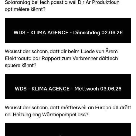
Solaranlag bei Iech passt a wéi Dir Är Produktioun
optiméiere kënnt?
WDS - KLIMA AGENCE - Dënschdeg 02.06.26
Wousst der schonn, datt dir beim Luede vun Ärem
Elektroauto par Rapport zum Verbrenner däitlech
spuere kënnt?
WDS - KLIMA AGENCE - Mëttwoch 03.06.26
Wousst der schonn, datt mëttlerweil an Europa all drëtt
nei Heizung eng Wärmepompel ass?