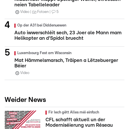
neien Tabelleleader
Video
Fotoen
5
Op der A31 bei Diddenuewen
Auto iwwerschléit sech, 23 Joer ale Mann mam
Helikopter an d'Spidol bruecht
Luxembourg Fest am Wisconsin
Mat Hämmelsmarsch, Träipen a Lëtzebuerger
Béier
Video
Weider News
Fir Iech gëtt Alles méi einfach
CFL schafft aktuell un der
Moderniséierung vum Réseau