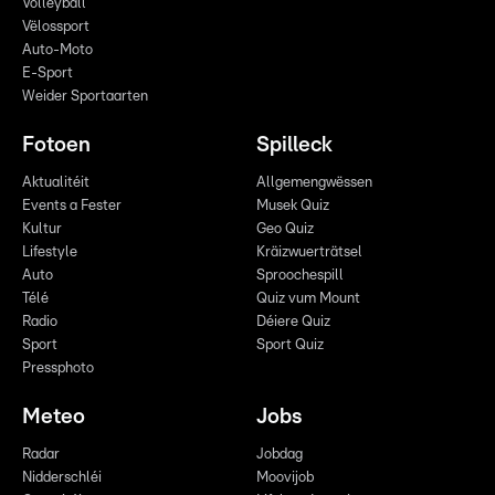
Volleyball
Vëlossport
Auto-Moto
E-Sport
Weider Sportaarten
Fotoen
Spilleck
Aktualitéit
Allgemengwëssen
Events a Fester
Musek Quiz
Kultur
Geo Quiz
Lifestyle
Kräizwuerträtsel
Auto
Sproochespill
Télé
Quiz vum Mount
Radio
Déiere Quiz
Sport
Sport Quiz
Pressphoto
Meteo
Jobs
Radar
Jobdag
Nidderschléi
Moovijob