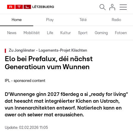
Home
Play
Télé
Radio
News
Mobilitéit
Life
Kultur
Sport
Gaming
Fotoen
Zu Jonglënster - Logements-Projet Kiischten
Elo bei Prefalux, déi nächst
Generatioun vum Wunnen
IPL - sponsored content
D’Wunnenge ginn 2027 fäerdeg a si „ready for living“
dat heescht mat integréierter Kichen an Ustrach,
vun Innenarchitekten entworf. Natierlech kann en
awer och selwer mat eraussichen.
Update:
02.02.2026 11:05