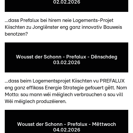
02.02.2026
...dass Prefalux bei hirem neie Logements-Projet
Kiischten zu Jonglënster eng ganz innovativ Bauweis
benotzen?
Wousst der Schonn - Prefalux - Dënschdeg
03.02.2026
...dass beim Logementsprojet Kiischten vu PREFALUX
eng ganz effikass Energie Strategie gefouert gëtt. Nom
Motto: sou mann wéi méiglech verbrauchen a sou vill
Wéi méiglech produzéieren.
Wousst der Schonn - Prefalux - Mëttwoch
04.02.2026