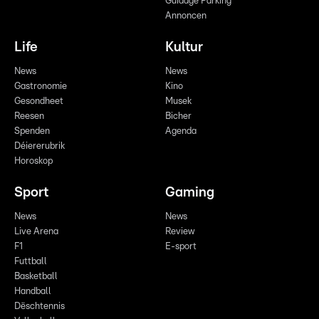
Guidage Parking
Annoncen
Life
Kultur
News
News
Gastronomie
Kino
Gesondheet
Musek
Reesen
Bicher
Spenden
Agenda
Déiererubrik
Horoskop
Sport
Gaming
News
News
Live Arena
Review
F1
E-sport
Futtball
Basketball
Handball
Dëschtennis