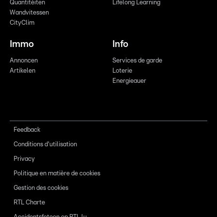
Quantitéiten
Lifelong Learning
Wandvitessen
CityClim
Immo
Info
Annoncen
Services de garde
Artikelen
Loterie
Energieauer
Feedback
Conditions d'utilisation
Privacy
Politique en matière de cookies
Gestion des cookies
RTL Charte