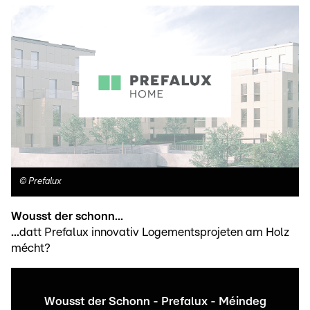
©
Prefalux
Wousst der schonn...
...
datt Prefalux innovativ Logementsprojeten am Holz
mécht?
Wousst der Schonn - Prefalux - Méindeg