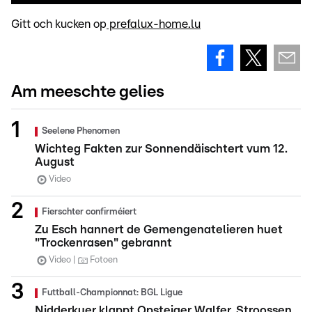
Gitt och kucken op
prefalux-home.lu
Am meeschte gelies
Seelene Phenomen
Wichteg Fakten zur Sonnendäischtert vum 12.
August
Video
Fierschter confirméiert
Zu Esch hannert de Gemengenatelieren huet
"Trockenrasen" gebrannt
Video
Fotoen
Futtball-Championnat: BGL Ligue
Nidderkuer klappt Opsteiger Walfer, Stroossen