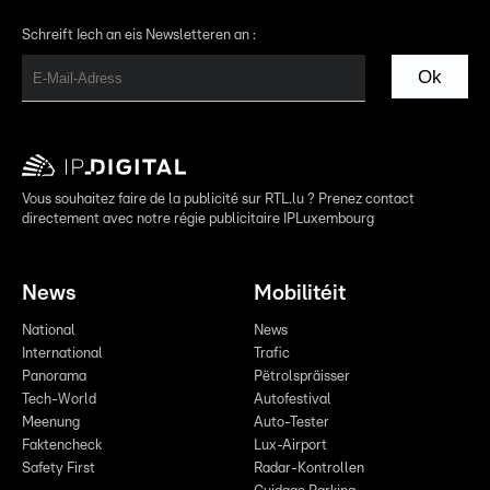
Schreift Iech an eis Newsletteren an :
Ok
Vous souhaitez faire de la publicité sur RTL.lu ? Prenez contact
directement avec notre régie publicitaire IPLuxembourg
News
Mobilitéit
National
News
International
Trafic
Panorama
Pëtrolspräisser
Tech-World
Autofestival
Meenung
Auto-Tester
Faktencheck
Lux-Airport
Safety First
Radar-Kontrollen