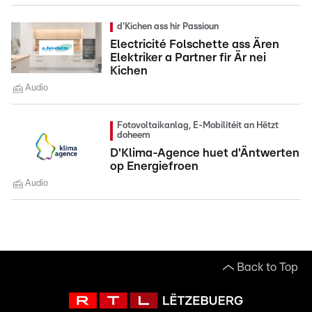
d'Kichen ass hir Passioun
Electricité Folschette ass Ären
Elektriker a Partner fir Är nei
Kichen
Audio
Fotovoltaikanlag, E-Mobilitéit an Hëtzt
doheem
D'Klima-Agence huet d'Äntwerten
op Energiefroen
Audio
Back to Top