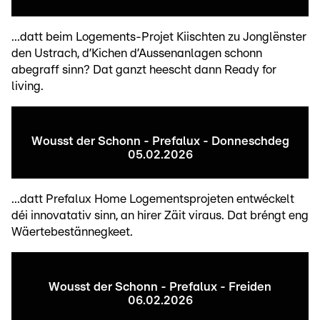
...datt beim Logements-Projet Kiischten zu Jonglënster
den Ustrach, d’Kichen d’Aussenanlagen schonn
abegraff sinn? Dat ganzt heescht dann Ready for
living.
Wousst der Schonn - Prefalux - Donneschdeg
05.02.2026
...datt Prefalux Home Logementsprojeten entwéckelt
déi innovatativ sinn, an hirer Zäit viraus. Dat bréngt eng
Wäertebestännegkeet.
Wousst der Schonn - Prefalux - Freiden
06.02.2026