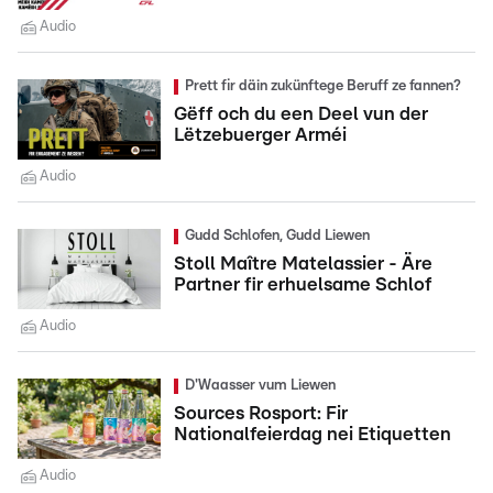
Audio
Prett fir däin zukünftege Beruff ze fannen?
Gëff och du een Deel vun der
Lëtzebuerger Arméi
Audio
Gudd Schlofen, Gudd Liewen
Stoll Maître Matelassier - Äre
Partner fir erhuelsame Schlof
Audio
D'Waasser vum Liewen
Sources Rosport: Fir
Nationalfeierdag nei Etiquetten
Audio