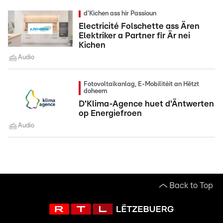
d'Kichen ass hir Passioun
Electricité Folschette ass Ären
Elektriker a Partner fir Är nei
Kichen
Audio
Fotovoltaikanlag, E-Mobilitéit an Hëtzt
doheem
D'Klima-Agence huet d'Äntwerten
op Energiefroen
Audio
Back to Top