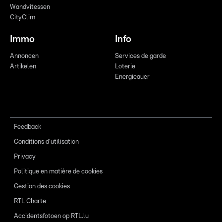
Wandvitessen
CityClim
Immo
Info
Annoncen
Services de garde
Artikelen
Loterie
Energieauer
Feedback
Conditions d'utilisation
Privacy
Politique en matière de cookies
Gestion des cookies
RTL Charte
Accidentsfotoen op RTL.lu