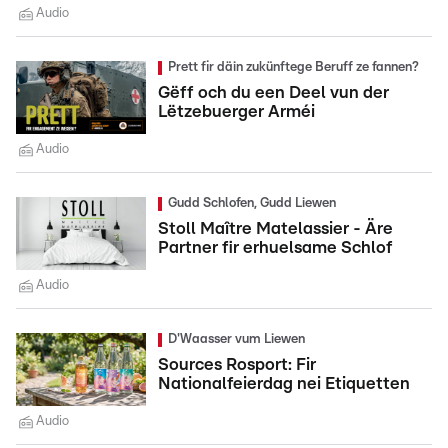
Audio
Prett fir däin zukünftege Beruff ze fannen?
Gëff och du een Deel vun der
Lëtzebuerger Arméi
Audio
Gudd Schlofen, Gudd Liewen
Stoll Maître Matelassier - Äre
Partner fir erhuelsame Schlof
Audio
D'Waasser vum Liewen
Sources Rosport: Fir
Nationalfeierdag nei Etiquetten
Audio