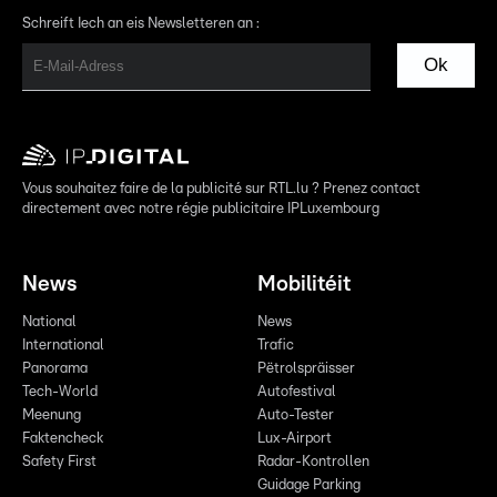
Schreift Iech an eis Newsletteren an :
Ok
Vous souhaitez faire de la publicité sur RTL.lu ? Prenez contact
directement avec notre régie publicitaire IPLuxembourg
News
Mobilitéit
National
News
International
Trafic
Panorama
Pëtrolspräisser
Tech-World
Autofestival
Meenung
Auto-Tester
Faktencheck
Lux-Airport
Safety First
Radar-Kontrollen
Guidage Parking