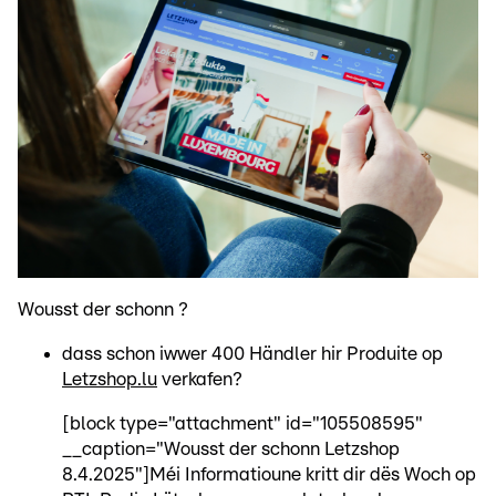
Wousst der schonn ?
dass schon iwwer 400 Händler hir Produite op
Letzshop.lu
verkafen?
[block type="attachment" id="105508595"
__caption="Wousst der schonn Letzshop
8.4.2025"]Méi Informatioune kritt dir dës Woch op