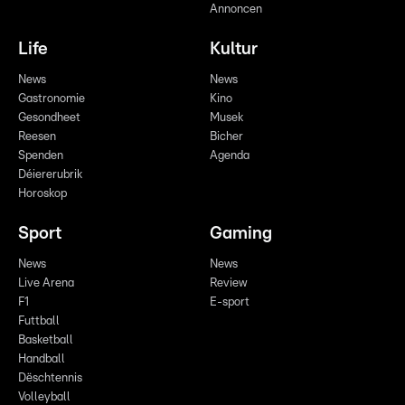
Annoncen
Life
Kultur
News
News
Gastronomie
Kino
Gesondheet
Musek
Reesen
Bicher
Spenden
Agenda
Déiererubrik
Horoskop
Sport
Gaming
News
News
Live Arena
Review
F1
E-sport
Futtball
Basketball
Handball
Dëschtennis
Volleyball