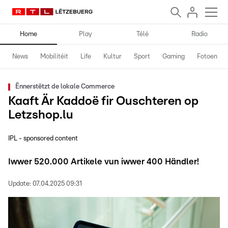
Home
Play
Télé
Radio
News
Mobilitéit
Life
Kultur
Sport
Gaming
Fotoen
Ënnerstëtzt de lokale Commerce
Kaaft Är Kaddoë fir Ouschteren op
Letzshop.lu
IPL - sponsored content
Iwwer 520.000 Artikele vun iwwer 400 Händler!
Update:
07.04.2025 09:31