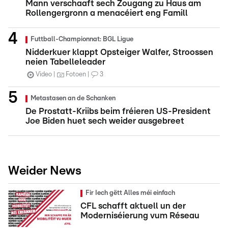
Mann verschaaft sech Zougang zu Haus am
Rollengergronn a menacéiert eng Famill
Futtball-Championnat: BGL Ligue
Nidderkuer klappt Opsteiger Walfer, Stroossen
neien Tabelleleader
Video
Fotoen
3
Metastasen an de Schanken
De Prostatt-Kriibs beim fréieren US-President
Joe Biden huet sech weider ausgebreet
Weider News
Fir Iech gëtt Alles méi einfach
CFL schafft aktuell un der
Moderniséierung vum Réseau