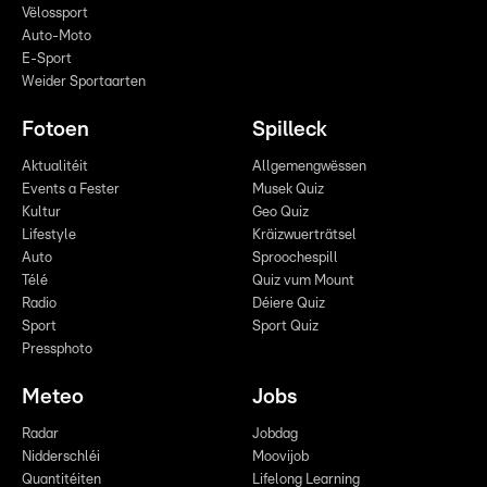
Vëlossport
Auto-Moto
E-Sport
Weider Sportaarten
Fotoen
Spilleck
Aktualitéit
Allgemengwëssen
Events a Fester
Musek Quiz
Kultur
Geo Quiz
Lifestyle
Kräizwuerträtsel
Auto
Sproochespill
Télé
Quiz vum Mount
Radio
Déiere Quiz
Sport
Sport Quiz
Pressphoto
Meteo
Jobs
Radar
Jobdag
Nidderschléi
Moovijob
Quantitéiten
Lifelong Learning