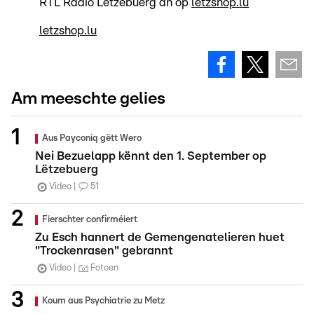
RTL Radio Lëtzebuerg an op
letzshop.lu
letzshop.lu
Am meeschte gelies
Aus Payconiq gëtt Wero
Nei Bezuelapp kënnt den 1. September op
Lëtzebuerg
Video
51
Fierschter confirméiert
Zu Esch hannert de Gemengenatelieren huet
"Trockenrasen" gebrannt
Video
Fotoen
Koum aus Psychiatrie zu Metz