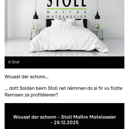
©
Stoll
Wousst der schonn...
... datt Solden beim Stoll net nëmmen do si fir vu flotte
Remisen ze profitéieren?
Wousst der schonn - Stoll Maître Matelassier
- 29.12.2025