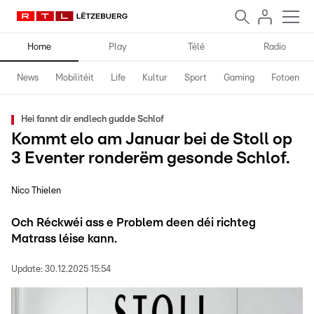
Home
Play
Télé
Radio
News
Mobilitéit
Life
Kultur
Sport
Gaming
Fotoen
Hei fannt dir endlech gudde Schlof
Kommt elo am Januar bei de Stoll op
3 Eventer ronderëm gesonde Schlof.
Nico Thielen
Och Réckwéi ass e Problem deen déi richteg
Matrass léise kann.
Update:
30.12.2025 15:54