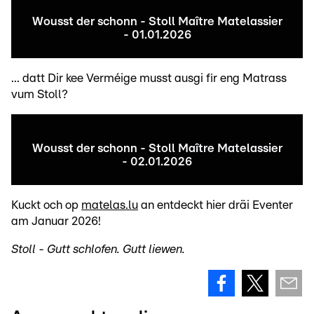
Wousst der schonn - Stoll Maître Matelassier
- 01.01.2026
... datt Dir kee Verméige musst ausgi fir eng Matrass
vum Stoll?
Wousst der schonn - Stoll Maître Matelassier
- 02.01.2026
Kuckt och op
matelas.lu
an entdeckt hier dräi Eventer
am Januar 2026!
Stoll - Gutt schlofen. Gutt liewen.