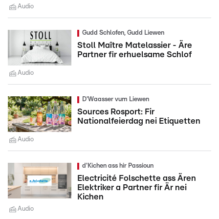
Audio
Gudd Schlofen, Gudd Liewen
Stoll Maître Matelassier - Äre
Partner fir erhuelsame Schlof
Audio
D'Waasser vum Liewen
Sources Rosport: Fir
Nationalfeierdag nei Etiquetten
Audio
d'Kichen ass hir Passioun
Electricité Folschette ass Ären
Elektriker a Partner fir Är nei
Kichen
Audio