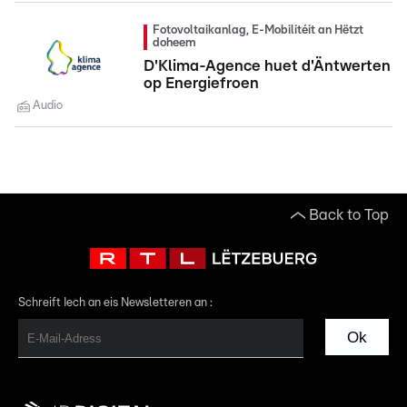
Fotovoltaikanlag, E-Mobilitéit an Hëtzt
doheem
D'Klima-Agence huet d'Äntwerten
op Energiefroen
Audio
Back to Top
Schreift Iech an eis Newsletteren an :
Ok