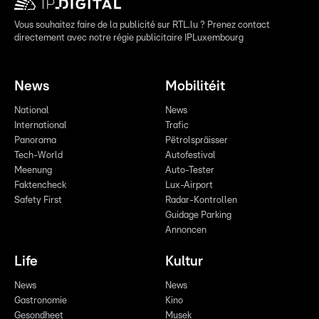
Vous souhaitez faire de la publicité sur RTL.lu ? Prenez contact
directement avec notre régie publicitaire IPLuxembourg
News
Mobilitéit
National
News
International
Trafic
Panorama
Pëtrolspräisser
Tech-World
Autofestival
Meenung
Auto-Tester
Faktencheck
Lux-Airport
Safety First
Radar-Kontrollen
Guidage Parking
Annoncen
Life
Kultur
News
News
Gastronomie
Kino
Gesondheet
Musek