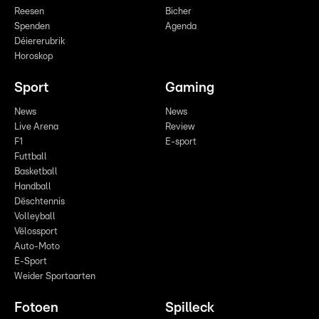
Reesen
Bicher
Spenden
Agenda
Déiererubrik
Horoskop
Sport
Gaming
News
News
Live Arena
Review
F1
E-sport
Futtball
Basketball
Handball
Dëschtennis
Volleyball
Vëlossport
Auto-Moto
E-Sport
Weider Sportaarten
Fotoen
Spilleck