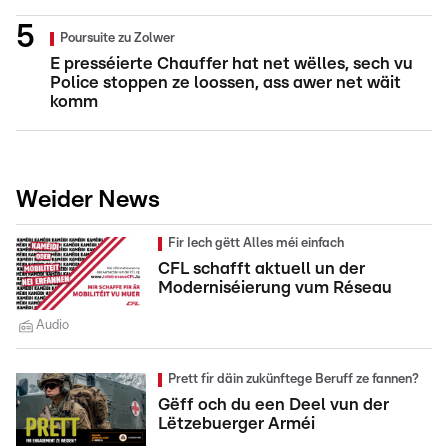
Poursuite zu Zolwer
E presséierte Chauffer hat net wëlles, sech vu
Police stoppen ze loossen, ass awer net wäit
komm
Weider News
Fir Iech gëtt Alles méi einfach
CFL schafft aktuell un der
Moderniséierung vum Réseau
Audio
Prett fir däin zukünftege Beruff ze fannen?
Gëff och du een Deel vun der
Lëtzebuerger Arméi