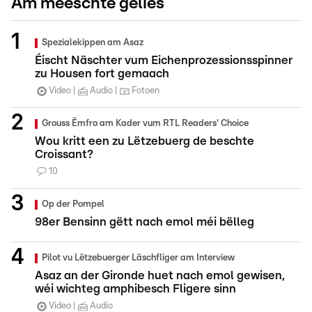
Am meeschte gelies
Spezialekippen am Asaz
Éischt Näschter vum Eichenprozessionsspinner
zu Housen fort gemaach
Video
Audio
Fotoen
Grouss Ëmfro am Kader vum RTL Readers' Choice
Wou kritt een zu Lëtzebuerg de beschte
Croissant?
10
Op der Pompel
98er Bensinn gëtt nach emol méi bëlleg
Pilot vu Lëtzebuerger Läschfliger am Interview
Asaz an der Gironde huet nach emol gewisen,
wéi wichteg amphibesch Fligere sinn
Video
Audio