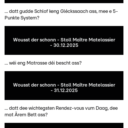
... datt gudde Schlof keng Gléckssaach ass, mee e 5-
Punkte System?
Wousst der schonn - Stoll Maître Matelassier
- 30.12.2025
... wéi eng Matrasse déi bescht ass?
Wousst der schonn - Stoll Maître Matelassier
- 31.12.2025
... datt dee wichtegsten Rendez-vous vum Daag, dee
mat Ärem Bett ass?