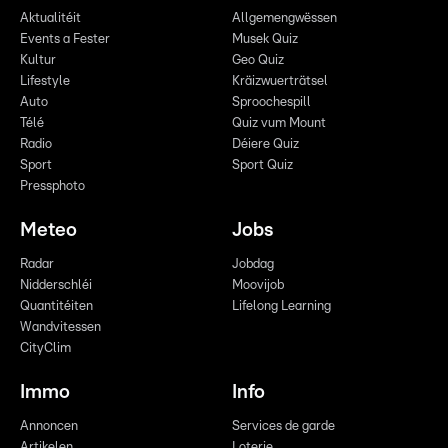
Aktualitéit
Allgemengwëssen
Events a Fester
Musek Quiz
Kultur
Geo Quiz
Lifestyle
Kräizwuerträtsel
Auto
Sproochespill
Télé
Quiz vum Mount
Radio
Déiere Quiz
Sport
Sport Quiz
Pressphoto
Meteo
Jobs
Radar
Jobdag
Nidderschléi
Moovijob
Quantitéiten
Lifelong Learning
Wandvitessen
CityClim
Immo
Info
Annoncen
Services de garde
Artikelen
Loterie