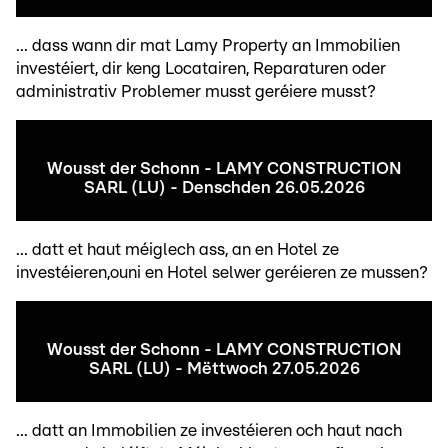
... dass wann dir mat Lamy Property an Immobilien
investéiert, dir keng Locatairen, Reparaturen oder
administrativ Problemer musst geréiere musst?
Wousst der Schonn - LAMY CONSTRUCTION
SARL (LU) - Denschden 26.05.2026
... datt et haut méiglech ass, an en Hotel ze
investéieren,ouni en Hotel selwer geréieren ze mussen?
Wousst der Schonn - LAMY CONSTRUCTION
SARL (LU) - Mëttwoch 27.05.2026
... datt an Immobilien ze investéieren och haut nach