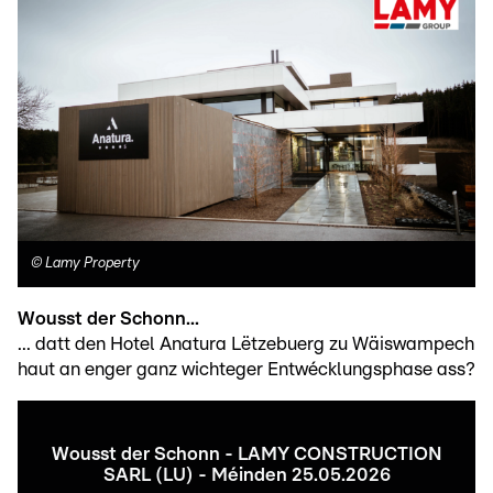
©
Lamy Property
Wousst der Schonn...
... datt den Hotel Anatura Lëtzebuerg zu Wäiswampech
haut an enger ganz wichteger Entwécklungsphase ass?
Wousst der Schonn - LAMY CONSTRUCTION
SARL (LU) - Méinden 25.05.2026