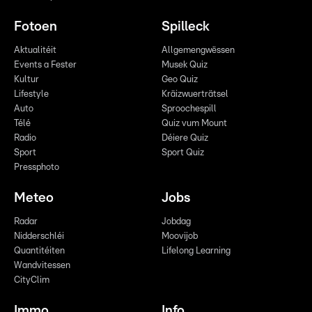
Fotoen
Spilleck
Aktualitéit
Allgemengwëssen
Events a Fester
Musek Quiz
Kultur
Geo Quiz
Lifestyle
Kräizwuerträtsel
Auto
Sproochespill
Télé
Quiz vum Mount
Radio
Déiere Quiz
Sport
Sport Quiz
Pressphoto
Meteo
Jobs
Radar
Jobdag
Nidderschléi
Moovijob
Quantitéiten
Lifelong Learning
Wandvitessen
CityClim
Immo
Info