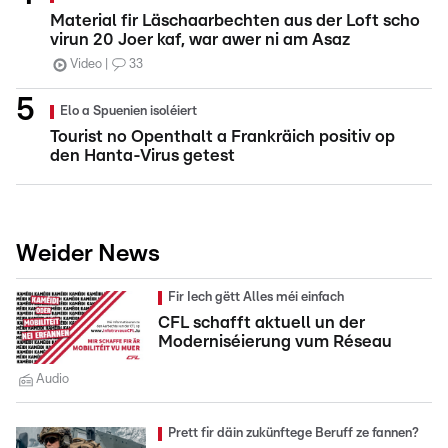
Material fir Läschaarbechten aus der Loft scho
virun 20 Joer kaf, war awer ni am Asaz
Video
33
Elo a Spuenien isoléiert
Tourist no Openthalt a Frankräich positiv op
den Hanta-Virus getest
Weider News
Fir Iech gëtt Alles méi einfach
CFL schafft aktuell un der
Moderniséierung vum Réseau
Audio
Prett fir däin zukünftege Beruff ze fannen?