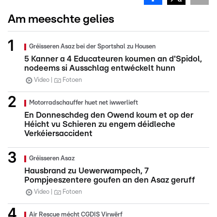
Am meeschte gelies
Gréisseren Asaz bei der Sportshal zu Housen
5 Kanner a 4 Educateuren koumen an d'Spidol,
nodeems si Ausschlag entwéckelt hunn
Video
Fotoen
Motorradschauffer huet net iwwerlieft
En Donneschdeg den Owend koum et op der
Héicht vu Schieren zu engem déidleche
Verkéiersaccident
Gréisseren Asaz
Hausbrand zu Uewerwampech, 7
Pompjeeszentere goufen an den Asaz geruff
Video
Fotoen
Air Rescue mécht CGDIS Virwërf