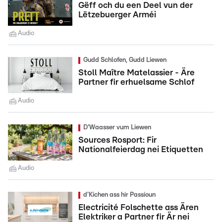
Gëff och du een Deel vun der
Lëtzebuerger Arméi
Audio
Gudd Schlofen, Gudd Liewen
Stoll Maître Matelassier - Äre
Partner fir erhuelsame Schlof
Audio
D'Waasser vum Liewen
Sources Rosport: Fir
Nationalfeierdag nei Etiquetten
Audio
d'Kichen ass hir Passioun
Electricité Folschette ass Ären
Elektriker a Partner fir Är nei