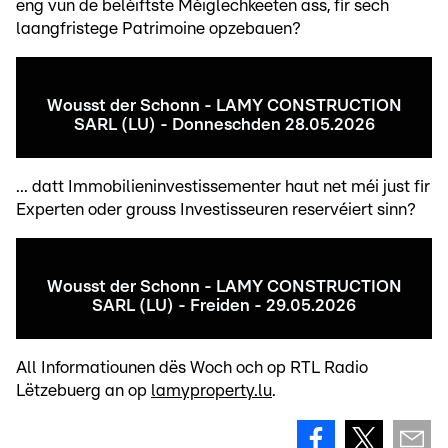
eng vun de beléiftste Méiglechkeeten ass, fir sech
laangfristege Patrimoine opzebauen?
Wousst der Schonn - LAMY CONSTRUCTION
SARL (LU) - Donneschden 28.05.2026
... datt Immobilieninvestissementer haut net méi just fir
Experten oder grouss Investisseuren reservéiert sinn?
Wousst der Schonn - LAMY CONSTRUCTION
SARL (LU) - Freiden - 29.05.2026
All Informatiounen dës Woch och op RTL Radio
Lëtzebuerg an op
lamyproperty.lu
.