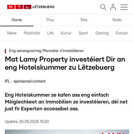
Home
Play
Télé
Radio
News
Mobilitéit
Life
Kultur
Sport
Gaming
Fotoen
Eng eenzegaarteg Mannéier z'investéieren
Mat Lamy Property investéiert Dir an
eng Hotelskummer zu Lëtzebuerg
IPL - sponsored content
Eng Hotelskummer ze kafen ass eng einfach
Méiglechkeet an Immobilien ze investéieren, déi net
just fir Experten accessibel ass.
Update:
26.05.2026 15:00