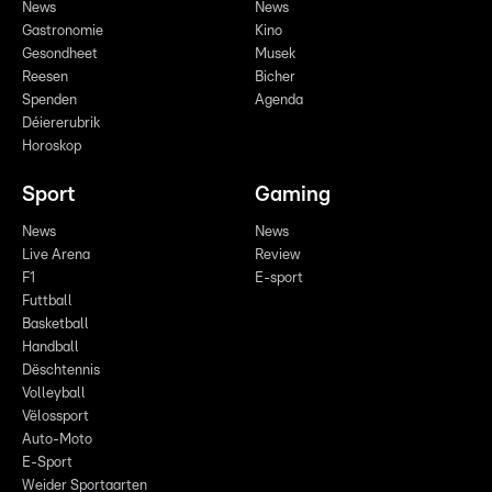
News
News
Gastronomie
Kino
Gesondheet
Musek
Reesen
Bicher
Spenden
Agenda
Déiererubrik
Horoskop
Sport
Gaming
News
News
Live Arena
Review
F1
E-sport
Futtball
Basketball
Handball
Dëschtennis
Volleyball
Vëlossport
Auto-Moto
E-Sport
Weider Sportaarten