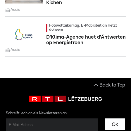
Kichen
Audio
Fotovoltaikanlag, E-Mobilitéit an Hëtzt
doheem
D'Klima-Agence huet d'Äntwerten
op Energiefroen
Audio
Back to Top
Schreift Iech an eis Newsletteren an :
Ok