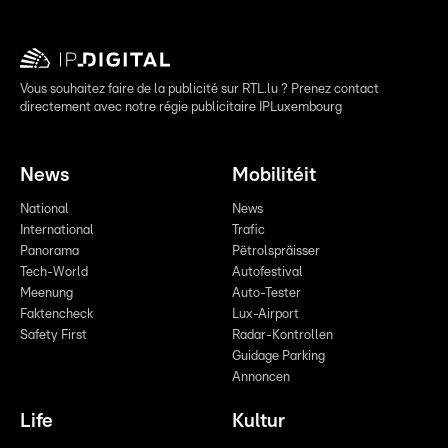
Vous souhaitez faire de la publicité sur RTL.lu ? Prenez contact
directement avec notre régie publicitaire IPLuxembourg
News
Mobilitéit
National
News
International
Trafic
Panorama
Pëtrolspräisser
Tech-World
Autofestival
Meenung
Auto-Tester
Faktencheck
Lux-Airport
Safety First
Radar-Kontrollen
Guidage Parking
Annoncen
Life
Kultur