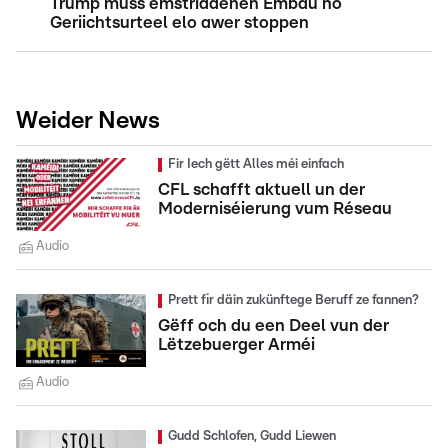
Trump muss ëmstriddenen Ëmbau no
Geriichtsurteel elo awer stoppen
Weider News
Fir Iech gëtt Alles méi einfach
CFL schafft aktuell un der
Moderniséierung vum Réseau
Audio
Prett fir däin zukünftege Beruff ze fannen?
Gëff och du een Deel vun der
Lëtzebuerger Arméi
Audio
Gudd Schlofen, Gudd Liewen