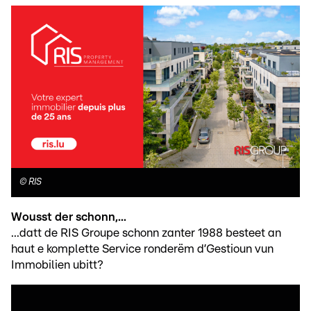
©
RIS
Wousst der schonn,...
...datt de RIS Groupe schonn zanter 1988 besteet an
haut e komplette Service ronderëm d’Gestioun vun
Immobilien ubitt?