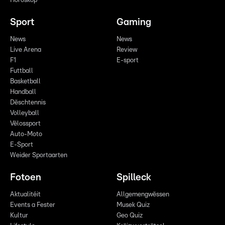
Horoskop
Sport
Gaming
News
News
Live Arena
Review
F1
E-sport
Futtball
Basketball
Handball
Dëschtennis
Volleyball
Vëlossport
Auto-Moto
E-Sport
Weider Sportaarten
Fotoen
Spilleck
Aktualitéit
Allgemengwëssen
Events a Fester
Musek Quiz
Kultur
Geo Quiz