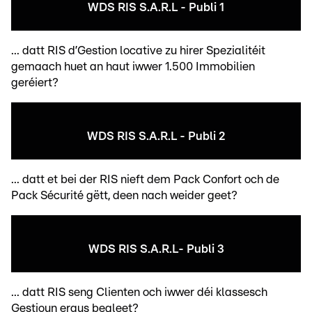
WDS RIS S.A.R.L - Publi 1
... datt RIS d’Gestion locative zu hirer Spezialitéit
gemaach huet an haut iwwer 1.500 Immobilien
geréiert?
WDS RIS S.A.R.L - Publi 2
... datt et bei der RIS nieft dem Pack Confort och de
Pack Sécurité gëtt, deen nach weider geet?
WDS RIS S.A.R.L- Publi 3
... datt RIS seng Clienten och iwwer déi klassesch
Gestioun eraus begleet?