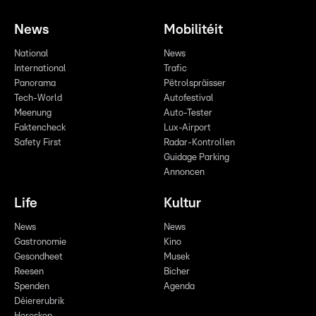
News
Mobilitéit
National
News
International
Trafic
Panorama
Pëtrolspräisser
Tech-World
Autofestival
Meenung
Auto-Tester
Faktencheck
Lux-Airport
Safety First
Radar-Kontrollen
Guidage Parking
Annoncen
Life
Kultur
News
News
Gastronomie
Kino
Gesondheet
Musek
Reesen
Bicher
Spenden
Agenda
Déiererubrik