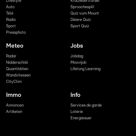
Lifestyle
Kräizwuerträtsel
Auto
Sproochespill
Télé
Quiz vum Mount
Radio
Déiere Quiz
Sport
Sport Quiz
Pressphoto
Meteo
Jobs
Radar
Jobdag
Nidderschléi
Moovijob
Quantitéiten
Lifelong Learning
Wandvitessen
CityClim
Immo
Info
Annoncen
Services de garde
Artikelen
Loterie
Energieauer