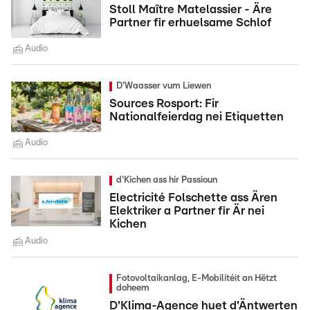
Stoll Maître Matelassier - Äre
Partner fir erhuelsame Schlof
Audio
D'Waasser vum Liewen
Sources Rosport: Fir
Nationalfeierdag nei Etiquetten
Audio
d'Kichen ass hir Passioun
Electricité Folschette ass Ären
Elektriker a Partner fir Är nei
Kichen
Audio
Fotovoltaikanlag, E-Mobilitéit an Hëtzt
doheem
D'Klima-Agence huet d'Äntwerten