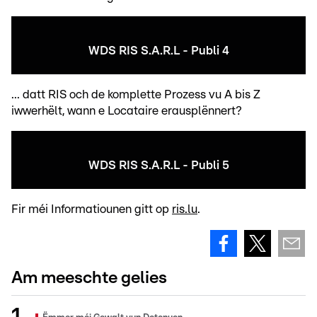
WDS RIS S.A.R.L - Publi 4
... datt RIS och de komplette Prozess vu A bis Z
iwwerhëlt, wann e Locataire erausplënnert?
WDS RIS S.A.R.L - Publi 5
Fir méi Informatiounen gitt op
ris.lu
.
Am meeschte gelies