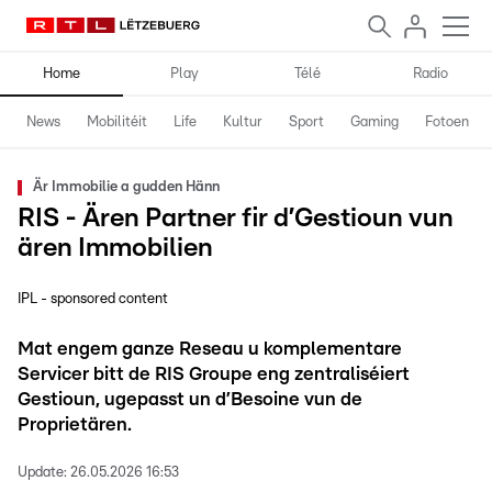
Home
Play
Télé
Radio
News
Mobilitéit
Life
Kultur
Sport
Gaming
Fotoen
Är Immobilie a gudden Hänn
RIS - Ären Partner fir d’Gestioun vun
ären Immobilien
IPL - sponsored content
Mat engem ganze Reseau u komplementare
Servicer bitt de RIS Groupe eng zentraliséiert
Gestioun, ugepasst un d’Besoine vun de
Proprietären.
Update:
26.05.2026 16:53