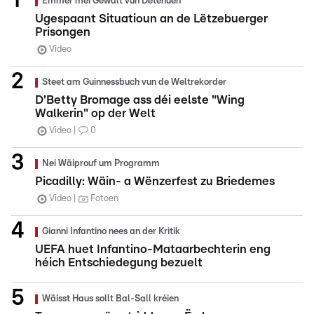
Ëmmer méi Gewalt vun Detenuen
Ugespaant Situatioun an de Lëtzebuerger
Prisongen
Video
Steet am Guinnessbuch vun de Weltrekorder
D'Betty Bromage ass déi eelste "Wing
Walkerin" op der Welt
Video
0
Nei Wäiprouf um Programm
Picadilly: Wäin- a Wënzerfest zu Briedemes
Video
Fotoen
Gianni Infantino nees an der Kritik
UEFA huet Infantino-Mataarbechterin eng
héich Entschiedegung bezuelt
Wäisst Haus sollt Bal-Sall kréien