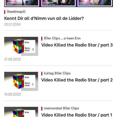
Gewënnspill
Kennt Dir all d'Nimm vun all de Lidder?
23.01.2024
80er Clips ... a keen Enn
Video Killed the Radio Star / part 3
21.08.2023
kulteg 80er Clips
Video Killed the Radio Star / part 2
14.08.2023
memorabel 80er Clips
Video Killed the Radio Star / part 1