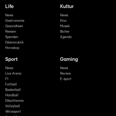
Life
Kultur
News
News
Gastronomie
Kino
Gesondheet
Musek
Reesen
Bicher
Spenden
Agenda
Déiererubrik
Horoskop
Sport
Gaming
News
News
Live Arena
Review
F1
E-sport
Futtball
Basketball
Handball
Dëschtennis
Volleyball
Vëlossport