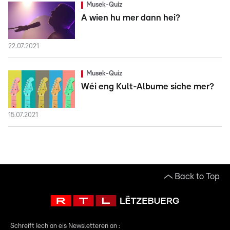
Musek-Quiz
A wien hu mer dann hei?
22.07.2021
Musek-Quiz
Wéi eng Kult-Albume siche mer?
15.07.2021
Back to Top
Schreift Iech an eis Newsletteren an :