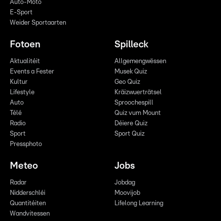
Auto-Moto
E-Sport
Weider Sportaarten
Fotoen
Spilleck
Aktualitéit
Allgemengwëssen
Events a Fester
Musek Quiz
Kultur
Geo Quiz
Lifestyle
Kräizwuerträtsel
Auto
Sproochespill
Télé
Quiz vum Mount
Radio
Déiere Quiz
Sport
Sport Quiz
Pressphoto
Meteo
Jobs
Radar
Jobdag
Nidderschléi
Moovijob
Quantitéiten
Lifelong Learning
Wandvitessen