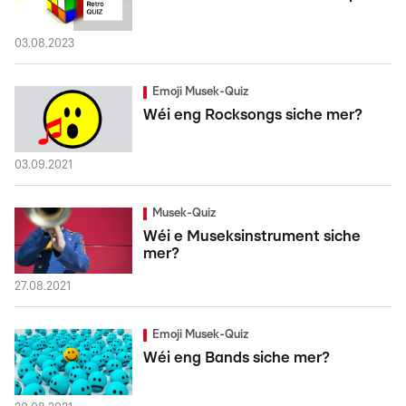
03.08.2023
Emoji Musek-Quiz
Wéi eng Rocksongs siche mer?
03.09.2021
Musek-Quiz
Wéi e Museksinstrument siche
mer?
27.08.2021
Emoji Musek-Quiz
Wéi eng Bands siche mer?