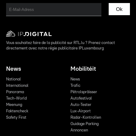
Ok
Vous souhaitez faire de la publicité sur RTL.lu ? Prenez contact
directement avec notre régie publicitaire IPLuxembourg
News
Mobilitéit
National
News
International
Trafic
Panorama
Pëtrolspräisser
Tech-World
Autofestival
Meenung
Auto-Tester
Faktencheck
Lux-Airport
Safety First
Radar-Kontrollen
Guidage Parking
Annoncen