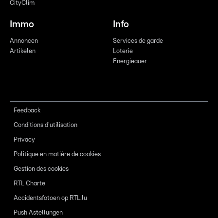
CityClim
Immo
Info
Annoncen
Services de garde
Artikelen
Loterie
Energieauer
Feedback
Conditions d'utilisation
Privacy
Politique en matière de cookies
Gestion des cookies
RTL Charte
Accidentsfotoen op RTL.lu
Push Astellungen