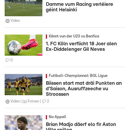
Damme vum Racing verléiere
géint Helsinki
Video
Kënnt vun der U23 vu Benfica
1. FC Köln verflicht 18 Joer alen
Ex-Diddelenger Gil Neves
0
Futtball-Championnat: BGL Ligue
Biissen start mat dräi Punkten an
d'Saison, Ausruffzeeche vu
Stroossen
Video
Fotoen
2
No Appell
Brian Madjo däerf elo fir Aston
Villa spillen