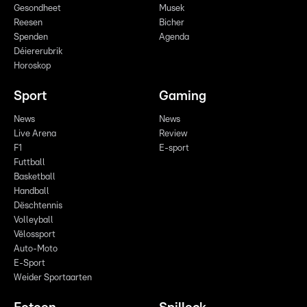
Gesondheet
Musek
Reesen
Bicher
Spenden
Agenda
Déiererubrik
Horoskop
Sport
Gaming
News
News
Live Arena
Review
F1
E-sport
Futtball
Basketball
Handball
Dëschtennis
Volleyball
Vëlossport
Auto-Moto
E-Sport
Weider Sportaarten