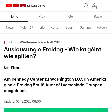
Home
Play
Télé
Radio
News
Mobilitéit
Life
Kultur
Sport
Gaming
Fotoen
Futtball-Weltmeeschterschaft 2026
Auslousung e Freideg - Wie ka géint
wie spillen?
Sam Rickal
Am Kennedy Center zu Washington D.C. an Amerika
ginn e Freideg ëm 18 Auer déi verschidde Gruppen
ausgeloust.
Update:
03.12.2025 08:00