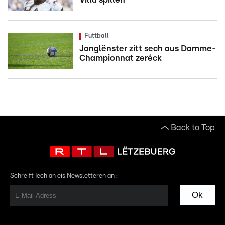
Futtball
Jonglënster zitt sech aus Damme-
Championnat zeréck
Back to Top
Schreift Iech an eis Newsletteren an :
Ok