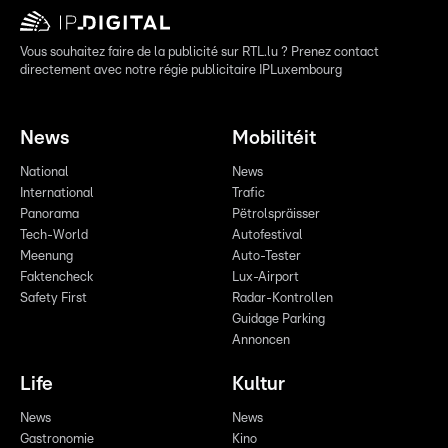
Vous souhaitez faire de la publicité sur RTL.lu ? Prenez contact
directement avec notre régie publicitaire IPLuxembourg
News
Mobilitéit
National
News
International
Trafic
Panorama
Pëtrolspräisser
Tech-World
Autofestival
Meenung
Auto-Tester
Faktencheck
Lux-Airport
Safety First
Radar-Kontrollen
Guidage Parking
Annoncen
Life
Kultur
News
News
Gastronomie
Kino