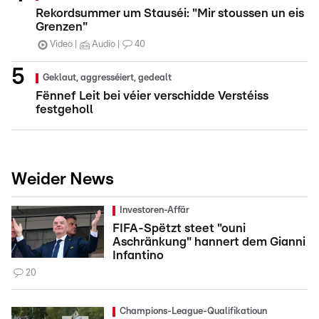
Rekordsummer um Stauséi: "Mir stoussen un eis
Grenzen"
Video
Audio
40
Geklaut, aggresséiert, gedealt
Fënnef Leit bei véier verschidde Verstéiss
festgeholl
Weider News
Investoren-Affär
FIFA-Spëtzt steet "ouni
Aschränkung" hannert dem Gianni
Infantino
20
Champions-League-Qualifikatioun