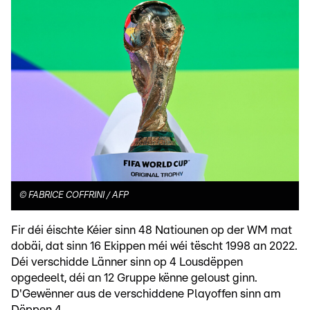
©
FABRICE COFFRINI / AFP
Fir déi éischte Kéier sinn 48 Natiounen op der WM mat
dobäi, dat sinn 16 Ekippen méi wéi tëscht 1998 an 2022.
Déi verschidde Länner sinn op 4 Lousdëppen
opgedeelt, déi an 12 Gruppe kënne geloust ginn.
D'Gewënner aus de verschiddene Playoffen sinn am
Dëppen 4.