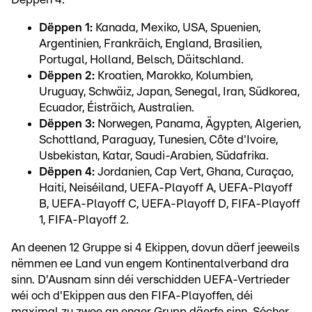
Dëppen 1:
Kanada, Mexiko, USA, Spuenien,
Argentinien, Frankräich, England, Brasilien,
Portugal, Holland, Belsch, Däitschland.
Dëppen 2:
Kroatien, Marokko, Kolumbien,
Uruguay, Schwäiz, Japan, Senegal, Iran, Südkorea,
Ecuador, Éisträich, Australien.
Dëppen 3:
Norwegen, Panama, Ägypten, Algerien,
Schottland, Paraguay, Tunesien, Côte d'Ivoire,
Usbekistan, Katar, Saudi-Arabien, Südafrika.
Dëppen 4:
Jordanien, Cap Vert, Ghana, Curaçao,
Haiti, Neiséiland, UEFA-Playoff A, UEFA-Playoff
B, UEFA-Playoff C, UEFA-Playoff D, FIFA-Playoff
1, FIFA-Playoff 2.
An deenen 12 Gruppe si 4 Ekippen, dovun däerf jeeweils
nëmmen ee Land vun engem Kontinentalverband dra
sinn. D'Ausnam sinn déi verschidden UEFA-Vertrieder
wéi och d'Ekippen aus den FIFA-Playoffen, déi
maximal zu zwee an enger Grupp däerfe sinn. Sécher