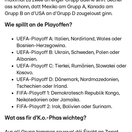
ass schonn, datt Mexiko am Grupp A, Kanada am
Grupp B an d'USA an d'Grupp D zougeloust ginn.
Wie spillt an de Playoffen?
UEFA-Playoff A: Italien, Nordirland, Wales oder
Bosnien-Herzegowina.
UEFA-Playoff B: Ukrain, Schweden, Polen oder
Albanien.
UEFA-Playoff C: Tierkei, Rumänien, Slowakei oder
Kosovo.
UEFA-Playoff D: Dänemark, Nordmazedonien,
Tschechien oder Irland.
FIFA-Playoff 1: Demokratesch Republik Kongo,
Neikaledonien oder Jamaika.
FIFA-Playoff 2: Irak, Bolivien oder Surinam.
Wat ass fir d'K.o.-Phas wichteg?
Aus all Grupp kommen souwuel déi Éischt an Zweet