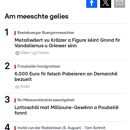
Am meeschte gelies
Beetebuerger Buergermeeschter
Metallwäert vu Kräizer a Figure kéint Grond fir
Vandalismus u Griewer sinn
Video
Fotoen
Frauduléis Immigratioun
6.000 Euro fir falsch Pabeieren an Demarchë
bezuelt
Audio
No Mëssverständnis ewechgeheit
Lottoschäi mat Millioune-Gewënn a Poubellë
fonnt
Invité vun der Redaktioun (6. August) - Tom Schmit