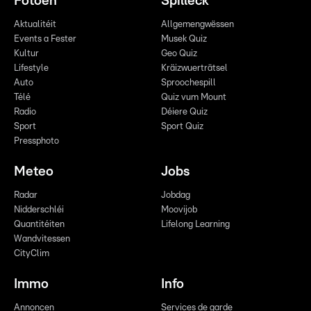
Fotoen
Spilleck
Aktualitéit
Allgemengwëssen
Events a Fester
Musek Quiz
Kultur
Geo Quiz
Lifestyle
Kräizwuerträtsel
Auto
Sproochespill
Télé
Quiz vum Mount
Radio
Déiere Quiz
Sport
Sport Quiz
Pressphoto
Meteo
Jobs
Radar
Jobdag
Nidderschléi
Moovijob
Quantitéiten
Lifelong Learning
Wandvitessen
CityClim
Immo
Info
Annoncen
Services de garde