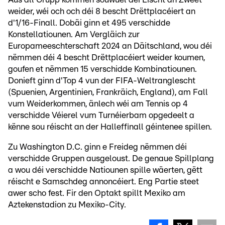
weider, wéi och och déi 8 bescht Drëttplacéiert an
d'1/16-Finall. Dobäi ginn et 495 verschidde
Konstellatiounen. Am Vergläich zur
Europameeschterschaft 2024 an Däitschland, wou déi
nëmmen déi 4 bescht Drëttplacéiert weider koumen,
goufen et nëmmen 15 verschidde Kombinatiounen.
Donieft ginn d'Top 4 vun der FIFA-Weltranglescht
(Spuenien, Argentinien, Frankräich, England), am Fall
vum Weiderkommen, änlech wéi am Tennis op 4
verschidde Véierel vum Turnéierbam opgedeelt a
kënne sou réischt an der Halleffinall géintenee spillen.
Zu Washington D.C. ginn e Freideg nëmmen déi
verschidde Gruppen ausgeloust. De genaue Spillplang
a wou déi verschidde Natiounen spille wäerten, gëtt
réischt e Samschdeg annoncéiert. Eng Partie steet
awer scho fest. Fir den Optakt spillt Mexiko am
Aztekenstadion zu Mexiko-City.