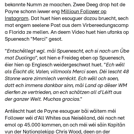
bekannte Numm ze maachen. Zwee Deeg drop hat de
Payne schonn iwwer eng
Millioun Follower op
Instagram
. Dat huet hien esouguer dozou bruecht, sech
mat engem seelene Post aus dem Virbereedungscamp
a Florida ze mellen. An deem Video huet hien ufanks op
Spuenesch "Merci" gesot.
"
Entschëllegt wgl. mäi Spuenescht, ech si nach um Übe
mat Duolingo
", sot hien e Freideg eben op Spuenesch,
éier hien op Englesch weidergeschwat huet. "
Ech wëll
als Éischt dir, Valen, villmools Merci soen. Déi lescht 48
Stonne ware zimmlech verréckt. Ech wëll och soen,
datt ech immens dankbar sinn, mäi Land op dëser WM
dierfen ze vertrieden, an ech schätzen all d'Léift aus
der ganzer Welt. Muchas gracias
."
Antëscht huet de Payne esouguer bäi wäitem méi
Follower wéi d'All Whites aus Neiséiland, déi nach net
emol op 45.000 kommen, an och méi wéi säin Kapitän
vun der Nationalekipp Chris Wood, deen an der