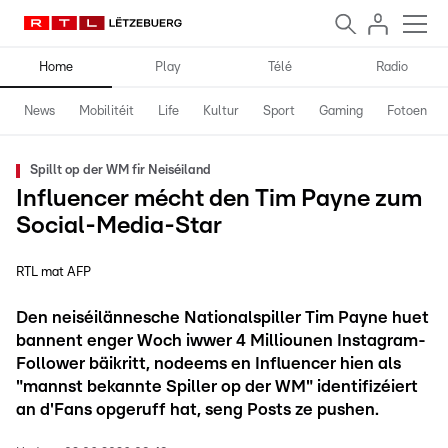
Home
Play
Télé
Radio
News
Mobilitéit
Life
Kultur
Sport
Gaming
Fotoen
Spillt op der WM fir Neiséiland
Influencer mécht den Tim Payne zum
Social-Media-Star
RTL mat AFP
Den neiséilännesche Nationalspiller Tim Payne huet
bannent enger Woch iwwer 4 Milliounen Instagram-
Follower bäikritt, nodeems en Influencer hien als
"mannst bekannte Spiller op der WM" identifizéiert
an d'Fans opgeruff hat, seng Posts ze pushen.