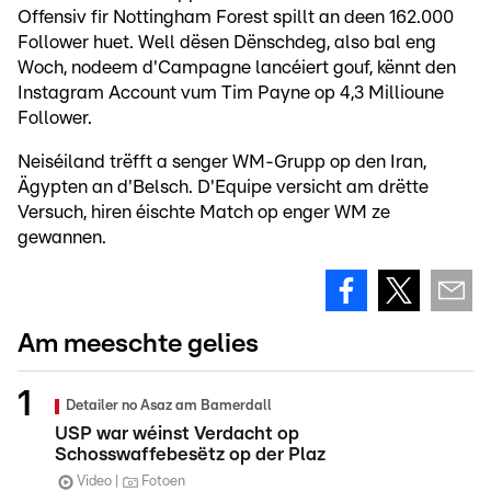
Offensiv fir Nottingham Forest spillt an deen 162.000
Follower huet. Well dësen Dënschdeg, also bal eng
Woch, nodeem d'Campagne lancéiert gouf, kënnt den
Instagram Account vum Tim Payne op 4,3 Millioune
Follower.
Neiséiland trëfft a senger WM-Grupp op den Iran,
Ägypten an d'Belsch. D'Equipe versicht am drëtte
Versuch, hiren éischte Match op enger WM ze
gewannen.
Am meeschte gelies
Detailer no Asaz am Bamerdall
USP war wéinst Verdacht op
Schosswaffebesëtz op der Plaz
Video
Fotoen