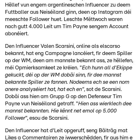
Hëllef vun engem argentineschen Influencer zu deem
Futtballer aus Neiséiland ginn, deen op Instagram déi
meeschte Follower huet. Leschte Mëttwoch waren
nach gutt 4.000 Leit um Tim Payne sengem Account
abonéiert.
Den Influencer Valen Scarsini, online als elscarso
bekannt, hat eng Campagne lancéiert, fir deem Spiller
op der WM, deen am mannste bekannt ass, ze hëllefen,
méi Opmierksamkeet ze kréien. "
Ech hunn all d'Ekippe
gekuckt, déi op der WM dobäi sinn, fir dee mannst
bekannte Spiller ze fannen. Nodeems ech se een nom
anere analyséiert hat, hat ech en"
, sot de Scarsini.
Dobäi ass hien am Grupp G op den Defenseur Tim
Payne vun Neiséiland getraff. "
Hien ass wierklech dee
mannst bekannten. Hie kënnt net emol op 5.000
Follower
", esou de Scarsini.
Den Influencer hat d'Leit opgeruff, seng Bäiträg mat
Likes a Commentairen ze iwwerschëdden, fir aus him e