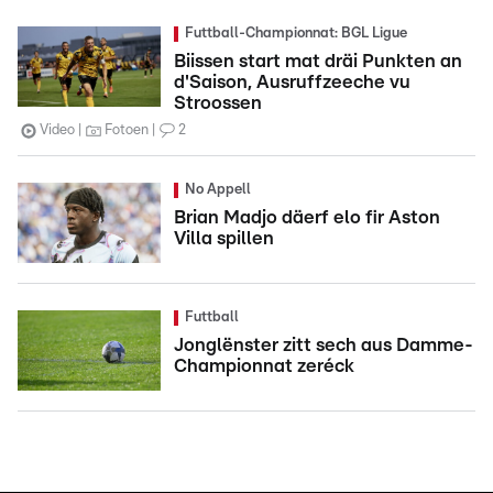
Futtball-Championnat: BGL Ligue
Biissen start mat dräi Punkten an
d'Saison, Ausruffzeeche vu
Stroossen
Video
Fotoen
2
No Appell
Brian Madjo däerf elo fir Aston
Villa spillen
Futtball
Jonglënster zitt sech aus Damme-
Championnat zeréck