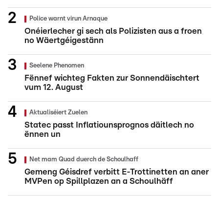
Police warnt virun Arnaque
Onéierlecher gi sech als Polizisten aus a froen
no Wäertgéigestänn
Seelene Phenomen
Fënnef wichteg Fakten zur Sonnendäischtert
vum 12. August
Aktualiséiert Zuelen
Statec passt Inflatiounsprognos däitlech no
ënnen un
Net mam Quad duerch de Schoulhaff
Gemeng Géisdref verbitt E-Trottinetten an aner
MVPen op Spillplazen an a Schoulhäff