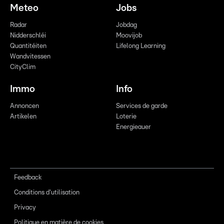
Meteo
Jobs
Radar
Jobdag
Nidderschléi
Moovijob
Quantitéiten
Lifelong Learning
Wandvitessen
CityClim
Immo
Info
Annoncen
Services de garde
Artikelen
Loterie
Energieauer
Feedback
Conditions d'utilisation
Privacy
Politique en matière de cookies