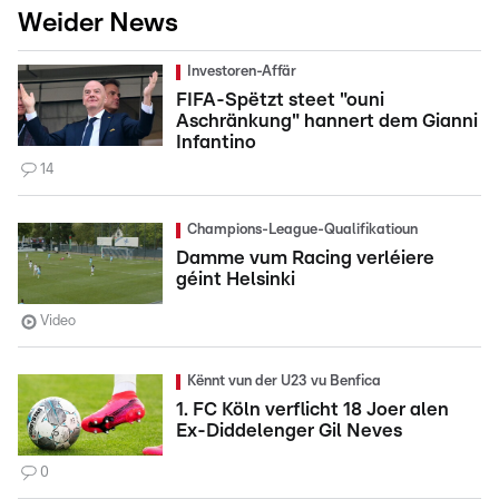
Weider News
Investoren-Affär
FIFA-Spëtzt steet "ouni
Aschränkung" hannert dem Gianni
Infantino
14
Champions-League-Qualifikatioun
Damme vum Racing verléiere
géint Helsinki
Video
Kënnt vun der U23 vu Benfica
1. FC Köln verflicht 18 Joer alen
Ex-Diddelenger Gil Neves
0