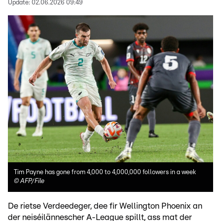
Update:
02.06.2026 09:49
Tim Payne has gone from 4,000 to 4,000,000 followers in a week
©
AFP/File
De rietse Verdeedeger, dee fir Wellington Phoenix an
der neiséilännescher A-League spillt, ass mat der