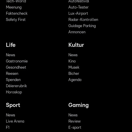
Tech-World
Autofestival
Meenung
Auto-Tester
Faktencheck
Lux-Airport
Safety First
Radar-Kontrollen
Guidage Parking
Annoncen
Life
Kultur
News
News
Gastronomie
Kino
Gesondheet
Musek
Reesen
Bicher
Spenden
Agenda
Déiererubrik
Horoskop
Sport
Gaming
News
News
Live Arena
Review
F1
E-sport