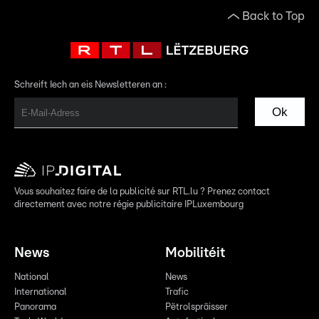
Back to Top
Schreift Iech an eis Newsletteren an :
Ok
Vous souhaitez faire de la publicité sur RTL.lu ? Prenez contact
directement avec notre régie publicitaire IPLuxembourg
News
Mobilitéit
National
News
International
Trafic
Panorama
Pëtrolspräisser