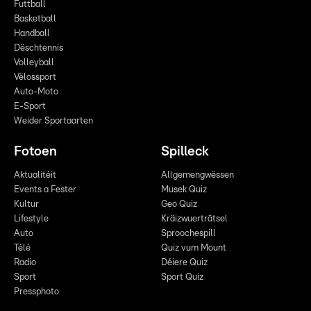
Futtball
Basketball
Handball
Dëschtennis
Volleyball
Vëlossport
Auto-Moto
E-Sport
Weider Sportaarten
Fotoen
Spilleck
Aktualitéit
Allgemengwëssen
Events a Fester
Musek Quiz
Kultur
Geo Quiz
Lifestyle
Kräizwuerträtsel
Auto
Sproochespill
Télé
Quiz vum Mount
Radio
Déiere Quiz
Sport
Sport Quiz
Pressphoto