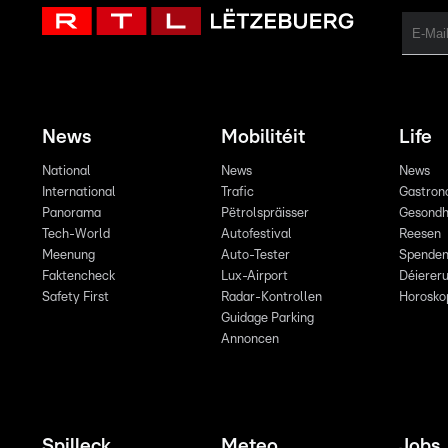
News
Mobilitéit
Life
National
News
News
International
Trafic
Gastron
Panorama
Pëtrolspräisser
Gesondh
Tech-World
Autofestival
Reesen
Meenung
Auto-Tester
Spende
Faktencheck
Lux-Airport
Déiereru
Safety First
Radar-Kontrollen
Horosko
Guidage Parking
Annoncen
Spilleck
Meteo
Jobs