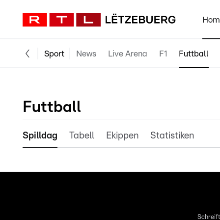
Hom
Sport
News
Live Arena
F1
Futtball
Futtball
Spilldag
Tabell
Ekippen
Statistiken
Schreift