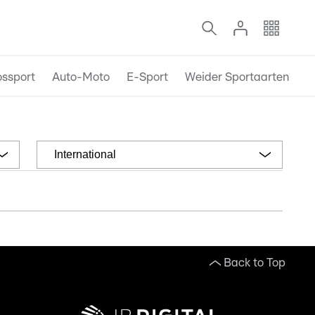
ossport
Auto-Moto
E-Sport
Weider Sportaarten
International
Back to Top