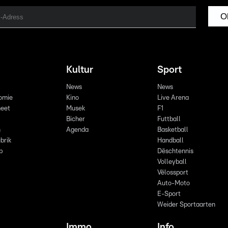
O
Kultur
Sport
News
News
omie
Kino
Live Arena
eet
Musek
F1
Bicher
Futtball
n
Agenda
Basketball
brik
Handball
p
Dëschtennis
Volleyball
Vëlossport
Auto-Moto
E-Sport
Weider Sportaarten
Immo
Info