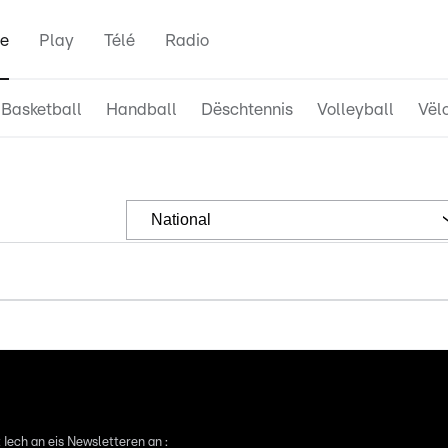
e
Play
Télé
Radio
Basketball
Handball
Dëschtennis
Volleyball
Vël
National
 Iech an eis Newsletteren an :