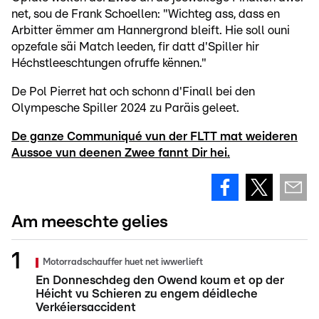
net, sou de Frank Schoellen: "Wichteg ass, dass en
Arbitter ëmmer am Hannergrond bleift. Hie soll ouni
opzefale säi Match leeden, fir datt d'Spiller hir
Héchstleeschtungen ofruffe kënnen."
De Pol Pierret hat och schonn d'Finall bei den
Olympesche Spiller 2024 zu Paräis geleet.
De ganze Communiqué vun der FLTT mat weideren
Aussoe vun deenen Zwee fannt Dir hei.
Am meeschte gelies
Motorradschauffer huet net iwwerlieft
En Donneschdeg den Owend koum et op der
Héicht vu Schieren zu engem déidleche
Verkéiersaccident