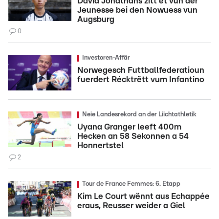
David Jonathans zitt et vun der
Jeunesse bei den Nowuess vun
Augsburg
0
Investoren-Affär
Norwegesch Futtballfederatioun
fuerdert Récktrëtt vum Infantino
Neie Landesrekord an der Liichtathletik
Uyana Granger leeft 400m
Hecken an 58 Sekonnen a 54
Honnertstel
2
Tour de France Femmes: 6. Etapp
Kim Le Court wënnt aus Echappée
eraus, Reusser weider a Giel