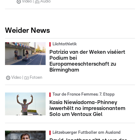
Video
Audio
Weider News
Liichtathletik
Patrizia van der Weken viséiert
Podium bei
Europameeschterschaft zu
Birmingham
Video
Fotoen
Tour de France Femmes: 7. Etapp
Kasia Niewiadoma-Phinney
iwwerhëlt no impressionantem
Solo um Ventoux Giel
Lëtzebuerger Futtballer am Ausland