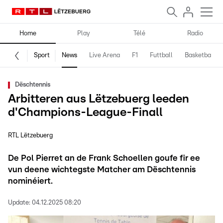
Home
Play
Télé
Radio
Sport
News
Live Arena
F1
Futtball
Basketball
Dëschtennis
Arbitteren aus Lëtzebuerg leeden
d'Champions-League-Finall
RTL Lëtzebuerg
De Pol Pierret an de Frank Schoellen goufe fir ee
vun deene wichtegste Matcher am Dëschtennis
nominéiert.
Update:
04.12.2025 08:20