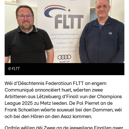
©
FLTT
Wéi d'Dëschtennis Federatioun FLTT an engem
Communiqué annoncéiert huet, wäerten zwee
Arbitteren aus Lëtzebuerg d'Finall vun der Champions
League 2025 zu Metz leeden. De Pol Pierret an de
Frank Schoellen wäerte souwuel bei den Dammen, wéi
och bei den Hären an den Asaz kommen.
Opfale wëllen déi Zwee an de jeeweilege Finallen awer