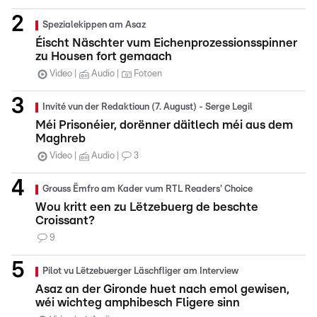
Spezialekippen am Asaz
Éischt Näschter vum Eichenprozessionsspinner
zu Housen fort gemaach
Video
Audio
Fotoen
Invité vun der Redaktioun (7. August) - Serge Legil
Méi Prisonéier, dorënner däitlech méi aus dem
Maghreb
Video
Audio
3
Grouss Ëmfro am Kader vum RTL Readers' Choice
Wou kritt een zu Lëtzebuerg de beschte
Croissant?
9
Pilot vu Lëtzebuerger Läschfliger am Interview
Asaz an der Gironde huet nach emol gewisen,
wéi wichteg amphibesch Fligere sinn