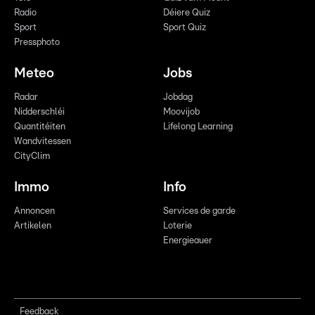
Radio
Déiere Quiz
Sport
Sport Quiz
Pressphoto
Meteo
Jobs
Radar
Jobdag
Nidderschléi
Moovijob
Quantitéiten
Lifelong Learning
Wandvitessen
CityClim
Immo
Info
Annoncen
Services de garde
Artikelen
Loterie
Energieauer
Feedback