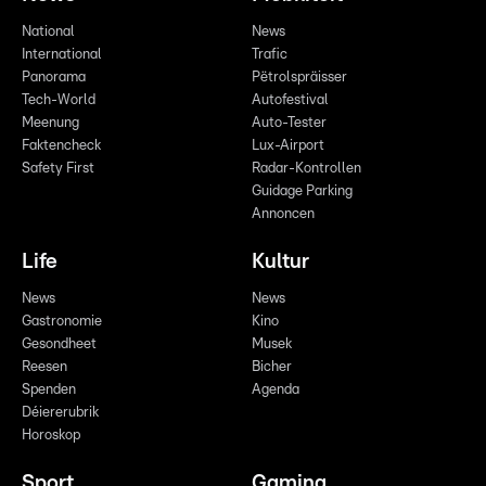
National
News
International
Trafic
Panorama
Pëtrolspräisser
Tech-World
Autofestival
Meenung
Auto-Tester
Faktencheck
Lux-Airport
Safety First
Radar-Kontrollen
Guidage Parking
Annoncen
Life
Kultur
News
News
Gastronomie
Kino
Gesondheet
Musek
Reesen
Bicher
Spenden
Agenda
Déiererubrik
Horoskop
Sport
Gaming