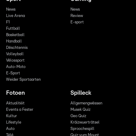
News
News
Live Arena
Review
F1
E-sport
Futtball
Basketball
Handball
Dëschtennis
Volleyball
Vëlossport
Auto-Moto
E-Sport
Weider Sportaarten
Fotoen
Spilleck
Aktualitéit
Allgemengwëssen
Events a Fester
Musek Quiz
Kultur
Geo Quiz
Lifestyle
Kräizwuerträtsel
Auto
Sproochespill
Télé
Quiz vum Mount