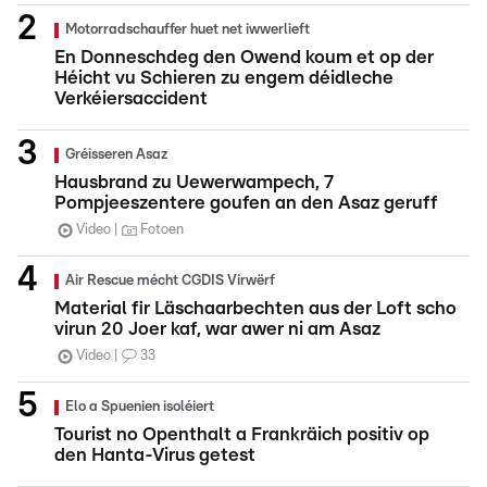
Motorradschauffer huet net iwwerlieft
En Donneschdeg den Owend koum et op der
Héicht vu Schieren zu engem déidleche
Verkéiersaccident
Gréisseren Asaz
Hausbrand zu Uewerwampech, 7
Pompjeeszentere goufen an den Asaz geruff
Video
Fotoen
Air Rescue mécht CGDIS Virwërf
Material fir Läschaarbechten aus der Loft scho
virun 20 Joer kaf, war awer ni am Asaz
Video
33
Elo a Spuenien isoléiert
Tourist no Openthalt a Frankräich positiv op
den Hanta-Virus getest