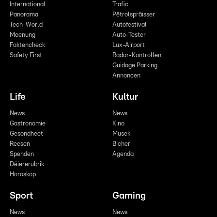
International
Trafic
Panorama
Pëtrolspräisser
Tech-World
Autofestival
Meenung
Auto-Tester
Faktencheck
Lux-Airport
Safety First
Radar-Kontrollen
Guidage Parking
Annoncen
Life
Kultur
News
News
Gastronomie
Kino
Gesondheet
Musek
Reesen
Bicher
Spenden
Agenda
Déiererubrik
Horoskop
Sport
Gaming
News
News