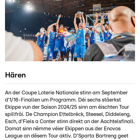
Hären
An der Coupe Loterie Nationale stinn am September
d'1/16-Finallen um Programm. Déi sechs stäerkst
Ekippe vun der Saison 2024/25 sinn am éischten Tour
spillfräi. De Champion Ettelbréck, Steesel, Diddeleng,
Esch, d'Fiels a Conter stinn direkt an der Aachtelsfinall.
Domat sinn nëmme véier Ekippen aus der Enovos
League an dësem Tour aktiv. D'Sparta Bartreng geet