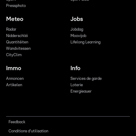
Pressphoto
Meteo
Jobs
Radar
Jobdag
Nidderschléi
Moovijob
Quantitéiten
Lifelong Learning
Wandvitessen
CityClim
Immo
Info
Annoncen
Services de garde
Artikelen
Loterie
Energieauer
Feedback
Conditions d'utilisation