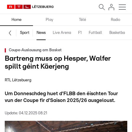
Home
Play
Télé
Radio
Sport
News
Live Arena
F1
Futtball
Basketball
Coupe-Auslousung am Basket
Bartreng muss op Hesper, Walfer
spillt géint Käerjeng
RTL Lëtzebuerg
Um Donneschdeg huet d'FLBB den éischten Tour
vun der Coupe fir d'Saison 2025/26 ausgeloust.
Update:
04.12.2025 08:21