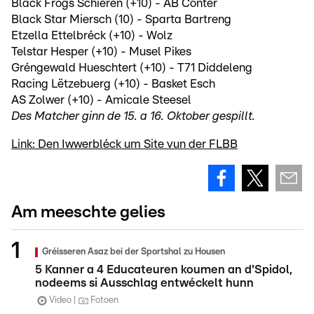
Black Frogs Schieren (+10) - AB Conter
Black Star Miersch (10) - Sparta Bartreng
Etzella Ettelbréck (+10) - Wolz
Telstar Hesper (+10) - Musel Pikes
Gréngewald Hueschtert (+10) - T71 Diddeleng
Racing Lëtzebuerg (+10) - Basket Esch
AS Zolwer (+10) - Amicale Steesel
Des Matcher ginn de 15. a 16. Oktober gespillt.
Link: Den Iwwerbléck um Site vun der FLBB
Am meeschte gelies
Gréisseren Asaz bei der Sportshal zu Housen
5 Kanner a 4 Educateuren koumen an d'Spidol,
nodeems si Ausschlag entwéckelt hunn
Video
Fotoen