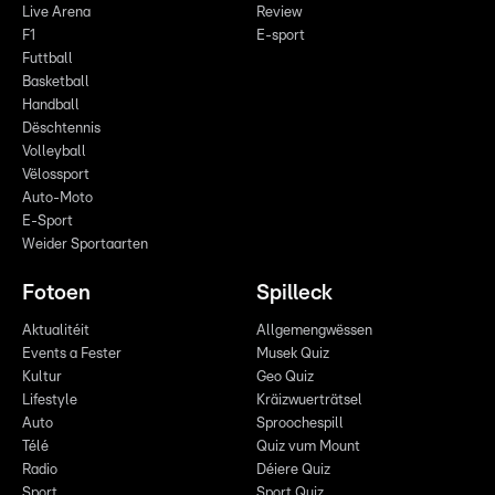
Live Arena
Review
F1
E-sport
Futtball
Basketball
Handball
Dëschtennis
Volleyball
Vëlossport
Auto-Moto
E-Sport
Weider Sportaarten
Fotoen
Spilleck
Aktualitéit
Allgemengwëssen
Events a Fester
Musek Quiz
Kultur
Geo Quiz
Lifestyle
Kräizwuerträtsel
Auto
Sproochespill
Télé
Quiz vum Mount
Radio
Déiere Quiz
Sport
Sport Quiz