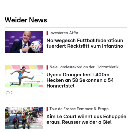
Weider News
Investoren-Affär
Norwegesch Futtballfederatioun
fuerdert Récktrëtt vum Infantino
Neie Landesrekord an der Liichtathletik
Uyana Granger leeft 400m
Hecken an 58 Sekonnen a 54
Honnertstel
2
Tour de France Femmes: 6. Etapp
Kim Le Court wënnt aus Echappée
eraus, Reusser weider a Giel