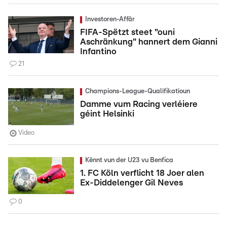
Investoren-Affär
FIFA-Spëtzt steet "ouni
Aschränkung" hannert dem Gianni
Infantino
21
Champions-League-Qualifikatioun
Damme vum Racing verléiere
géint Helsinki
Video
Kënnt vun der U23 vu Benfica
1. FC Köln verflicht 18 Joer alen
Ex-Diddelenger Gil Neves
0