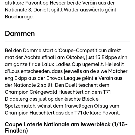
als klore Favorit op Hesper bei de Veräin aus der
Nationale 3. Donieft spillt Walfer auswäerts géint
Bascharage.
Dammen
Bei den Damme start d'Coupe-Competitioun direkt
mat der Aachtelsfinall am Oktober, just 15 Ekippe sinn
am ganze fir de Lalux Ladies Cup ugemellt. Hei sollt
d'Lous entscheeden, dass jeeweils an de siwe Matcher
eng Ekipp aus der Enovos League géint e Veräin aus
der Nationale 2 spillt. Den Duell tëschent dem
Champion Gréngewald Hueschtert an dem T71
Diddeleng ass just op den éischte Bléck e
Spëtzematch, wéinst dem fräiwëllegen Ofstig vum
Champion Hueschtert ass den T71 de klore Favorit.
Coupe Loterie Nationale am Iwwerbléck (1/16-
Finallen)