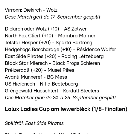
Virronn: Diekirch - Wolz
Dëse Match gëtt de 17. September gespillt
Diekirch oder Wolz (+10) - AS Zolwer
North Fox Clierf (+10) - Mambra Mamer
Telstar Hesper (+20) - Sparta Bartreng
Hedgehogs Bascharage (+10) - Résidence Walfer
East Side Pirates (+20) - Racing Lëtzebuerg
Black Star Miersch - Black Frogs Schieren
Préizerdall (+20) - Musel Pikes
Avanti Munneref - BC Mess
US Hiefenech - Nitia Beetebuerg
Gréngewald Hueschtert - Kordall Steelers
Des Matcher ginn de 24. a 25. September gespillt.
Lalux Ladies Cup am Iwwerbléck (1/8-Finallen)
Spillfräi: East Side Pirates