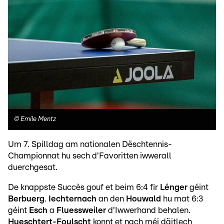
©
Emile Mentz
Um 7. Spilldag am nationalen Dëschtennis-
Championnat hu sech d'Favoritten iwwerall
duerchgesat.
De knappste Succès gouf et beim 6:4 fir
Lénger
géint
Berbuerg
.
Iechternach
an den
Houwald
hu mat 6:3
géint
Esch
a
Fluessweiler
d'Iwwerhand behalen.
Hueschtert-Foulscht
konnt et nach méi däitlech