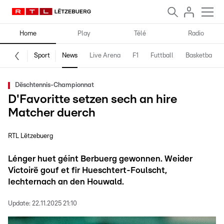
Home
Play
Télé
Radio
Sport
News
Live Arena
F1
Futtball
Basketball
Dëschtennis-Championnat
D'Favoritte setzen sech an hire
Matcher duerch
RTL Lëtzebuerg
Lénger huet géint Berbuerg gewonnen. Weider
Victoirë gouf et fir Hueschtert-Foulscht,
Iechternach an den Houwald.
Update:
22.11.2025 21:10