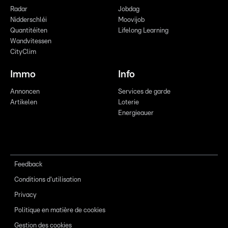
Radar
Jobdag
Nidderschléi
Moovijob
Quantitéiten
Lifelong Learning
Wandvitessen
CityClim
Immo
Info
Annoncen
Services de garde
Artikelen
Loterie
Energieauer
Feedback
Conditions d'utilisation
Privacy
Politique en matière de cookies
Gestion des cookies