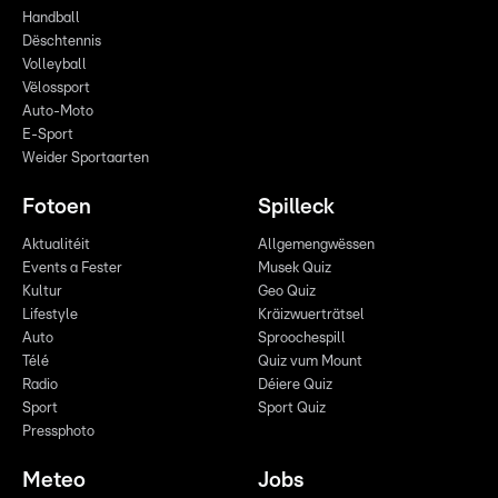
Handball
Dëschtennis
Volleyball
Vëlossport
Auto-Moto
E-Sport
Weider Sportaarten
Fotoen
Spilleck
Aktualitéit
Allgemengwëssen
Events a Fester
Musek Quiz
Kultur
Geo Quiz
Lifestyle
Kräizwuerträtsel
Auto
Sproochespill
Télé
Quiz vum Mount
Radio
Déiere Quiz
Sport
Sport Quiz
Pressphoto
Meteo
Jobs