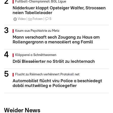
Futtball-Championnat: BGL Ligue
Nidderkuer klappt Opsteiger Walfer, Stroossen
neien Tabelleleader
Video
Fotoen
5
Koum aus Psychiatrie zu Metz
Mann verschaaft sech Zougang zu Haus am
Rollengergronn a menacéiert eng Famill
Kläpperei a Schnëttwonnen
Dräi Blesséierter no Sträit zu Iechternach
Flucht zu Réimech verhënnert Protokoll net
Automobilist flücht viru Police a beschiedegt
dobäi muttwëlleg e Policegefier
Weider News