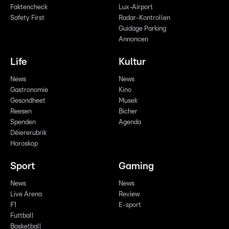
Faktencheck
Lux-Airport
Safety First
Radar-Kontrollen
Guidage Parking
Annoncen
Life
Kultur
News
News
Gastronomie
Kino
Gesondheet
Musek
Reesen
Bicher
Spenden
Agenda
Déiererubrik
Horoskop
Sport
Gaming
News
News
Live Arena
Review
F1
E-sport
Futtball
Basketball