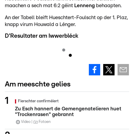
maachen a sech mat 6:2 géint
Lenneng
behaapten.
An der Tabell bleift Hueschtert-Foulscht op der 1. Plaz,
knapp virum Houwald a Lénger.
D'Resultater am Iwwerbléck
Am meeschte gelies
Fierschter confirméiert
Zu Esch hannert de Gemengenatelieren huet
"Trockenrasen" gebrannt
Video
Fotoen