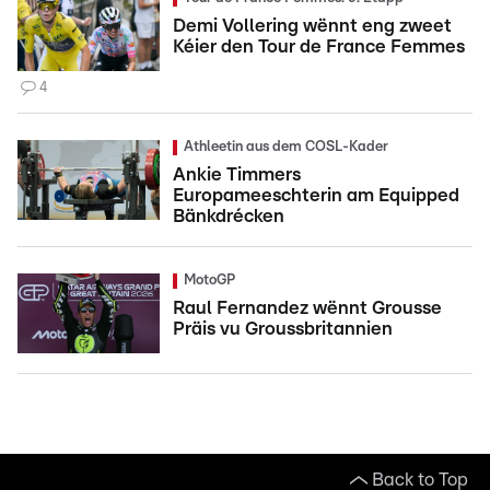
Demi Vollering wënnt eng zweet
Kéier den Tour de France Femmes
4
Athleetin aus dem COSL-Kader
Ankie Timmers
Europameeschterin am Equipped
Bänkdrécken
MotoGP
Raul Fernandez wënnt Grousse
Präis vu Groussbritannien
Back to Top