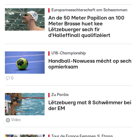
Europameeschterschaft am Schwammen
An de 50 Meter Papillon an 100
Meter Brasse huet kee
Lëtzebuerger sech fir
d'Halleffinall qualifizéiert
U18-Championship
Handball-Nowuess mécht op sech
opmierksam
0
Zu Paräis
Lëtzebuerg mat 8 Schwëmmer bei
der EM
Video
Tour de France Femmes: 9. Etapp