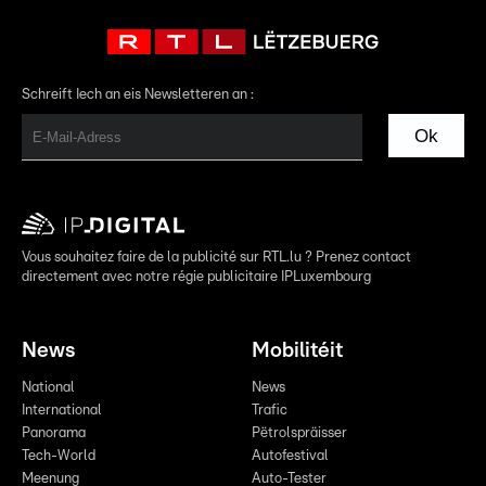
Schreift Iech an eis Newsletteren an :
Ok
Vous souhaitez faire de la publicité sur RTL.lu ? Prenez contact
directement avec notre régie publicitaire IPLuxembourg
News
Mobilitéit
National
News
International
Trafic
Panorama
Pëtrolspräisser
Tech-World
Autofestival
Meenung
Auto-Tester