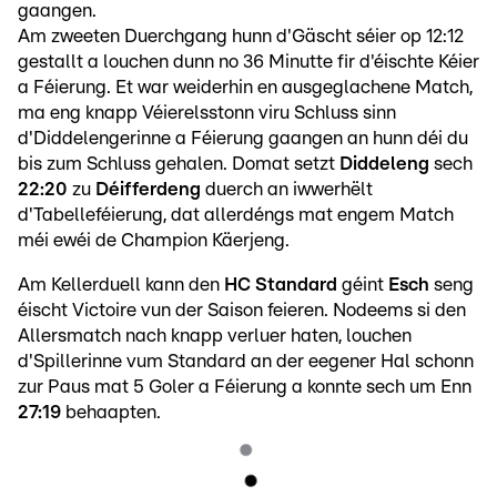
gaangen.
Am zweeten Duerchgang hunn d'Gäscht séier op 12:12
gestallt a louchen dunn no 36 Minutte fir d'éischte Kéier
a Féierung. Et war weiderhin en ausgeglachene Match,
ma eng knapp Véierelsstonn viru Schluss sinn
d'Diddelengerinne a Féierung gaangen an hunn déi du
bis zum Schluss gehalen. Domat setzt
Diddeleng
sech
22:20
zu
Déifferdeng
duerch an iwwerhëlt
d'Tabelleféierung, dat allerdéngs mat engem Match
méi ewéi de Champion Käerjeng.
Am Kellerduell kann den
HC Standard
géint
Esch
seng
éischt Victoire vun der Saison feieren. Nodeems si den
Allersmatch nach knapp verluer haten, louchen
d'Spillerinne vum Standard an der eegener Hal schonn
zur Paus mat 5 Goler a Féierung a konnte sech um Enn
27:19
behaapten.