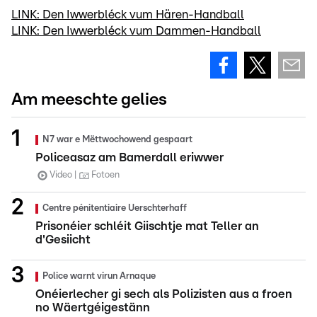
LINK: Den Iwwerbléck vum Hären-Handball
LINK: Den Iwwerbléck vum Dammen-Handball
Am meeschte gelies
N7 war e Mëttwochowend gespaart
Policeasaz am Bamerdall eriwwer
Video
Fotoen
Centre pénitentiaire Uerschterhaff
Prisonéier schléit Giischtje mat Teller an
d'Gesiicht
Police warnt virun Arnaque
Onéierlecher gi sech als Polizisten aus a froen
no Wäertgéigestänn