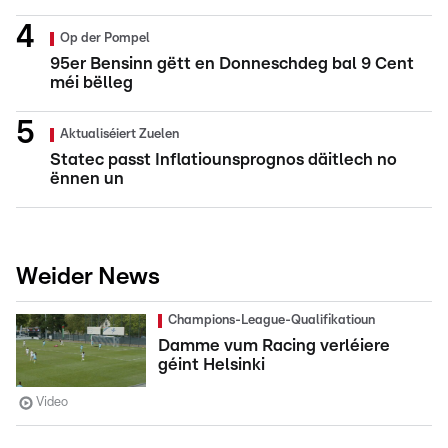
Op der Pompel
95er Bensinn gëtt en Donneschdeg bal 9 Cent
méi bëlleg
Aktualiséiert Zuelen
Statec passt Inflatiounsprognos däitlech no
ënnen un
Weider News
Champions-League-Qualifikatioun
Damme vum Racing verléiere
géint Helsinki
Video