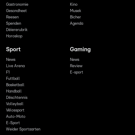
Gastronomie
Kino
Gesondheet
Musek
Reesen
Bicher
Spenden
Agenda
Déiererubrik
Horoskop
Sport
Gaming
News
News
Live Arena
Review
F1
E-sport
Futtball
Basketball
Handball
Dëschtennis
Volleyball
Vëlossport
Auto-Moto
E-Sport
Weider Sportaarten