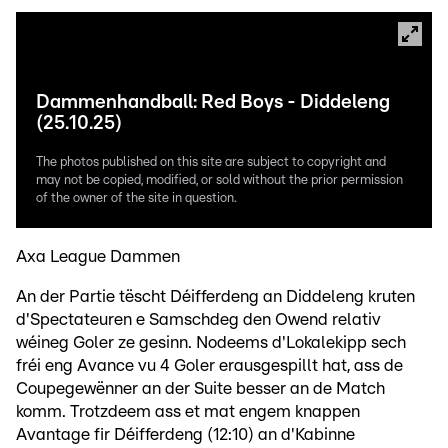
Dammenhandball: Red Boys - Diddeleng
(25.10.25)
The photos published on this site are subject to copyright and
may not be copied, modified, or sold without the prior permission
of the owner of the site in question.
Axa League Dammen
An der Partie tëscht Déifferdeng an Diddeleng kruten
d'Spectateuren e Samschdeg den Owend relativ
wéineg Goler ze gesinn. Nodeems d'Lokalekipp sech
fréi eng Avance vu 4 Goler erausgespillt hat, ass de
Coupegewënner an der Suite besser an de Match
komm. Trotzdeem ass et mat engem knappen
Avantage fir Déifferdeng (12:10) an d'Kabinne