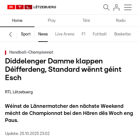
Home
Play
Télé
Radio
Sport
News
Live Arena
F1
Futtball
Basketball
Handball-Championnat
Diddelenger Damme klappen
Déifferdeng, Standard wënnt géint
Esch
RTL Lëtzebuerg
Wéinst de Lännermatcher den nächste Weekend
mécht de Championnat bei den Hären dës Woch eng
Paus.
Update:
25.10.2025 23:02