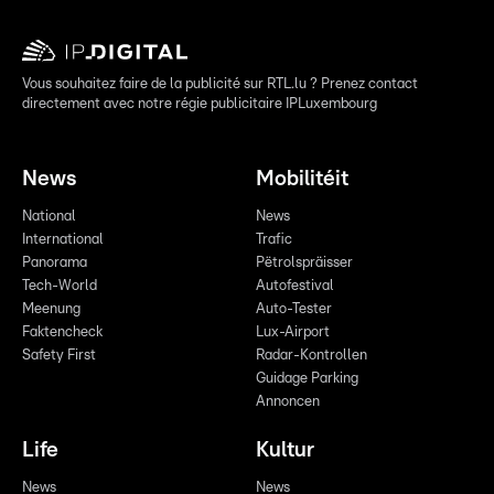
Vous souhaitez faire de la publicité sur RTL.lu ? Prenez contact
directement avec notre régie publicitaire IPLuxembourg
News
Mobilitéit
National
News
International
Trafic
Panorama
Pëtrolspräisser
Tech-World
Autofestival
Meenung
Auto-Tester
Faktencheck
Lux-Airport
Safety First
Radar-Kontrollen
Guidage Parking
Annoncen
Life
Kultur
News
News