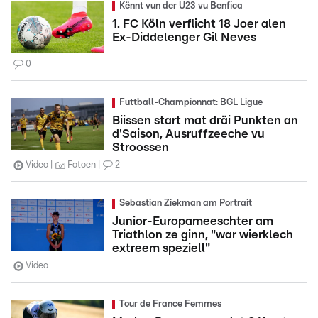
Kënnt vun der U23 vu Benfica
1. FC Köln verflicht 18 Joer alen
Ex-Diddelenger Gil Neves
0
Futtball-Championnat: BGL Ligue
Biissen start mat dräi Punkten an
d'Saison, Ausruffzeeche vu
Stroossen
Video
Fotoen
2
Sebastian Ziekman am Portrait
Junior-Europameeschter am
Triathlon ze ginn, "war wierklech
extreem speziell"
Video
Tour de France Femmes