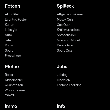
Fotoen
Spilleck
Aktualitéit
Allgemengwëssen
Events a Fester
Musek Quiz
Kultur
Geo Quiz
Lifestyle
Kräizwuerträtsel
Auto
Sproochespill
Télé
Quiz vum Mount
Radio
Déiere Quiz
Sport
Sport Quiz
Pressphoto
Meteo
Jobs
Radar
Jobdag
Nidderschléi
Moovijob
Quantitéiten
Lifelong Learning
Wandvitessen
CityClim
Immo
Info