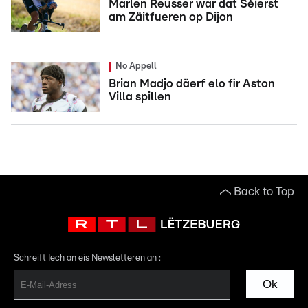
Marlen Reusser war dat Séierst
am Zäitfueren op Dijon
No Appell
Brian Madjo däerf elo fir Aston
Villa spillen
Back to Top
Schreift Iech an eis Newsletteren an :
Ok