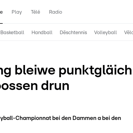
e
Play
Télé
Radio
Basketball
Handball
Dëschtennis
Volleyball
Vël
ng bleiwe punktgläich
oossen drun
eyball-Championnat bei den Dammen a bei den