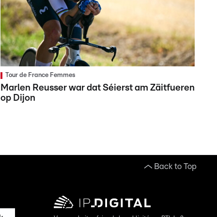
Tour de France Femmes
Marlen Reusser war dat Séierst am Zäitfueren
op Dijon
Back to Top