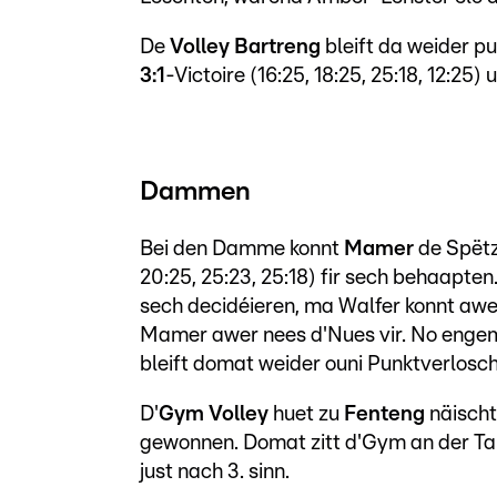
De
Volley Bartreng
bleift da weider 
3:1
-Victoire (16:25, 18:25, 25:18, 12:2
Dammen
Bei den Damme konnt
Mamer
de Spët
20:25, 25:23, 25:18) fir sech behaapte
sech decidéieren, ma Walfer konnt awer
Mamer awer nees d'Nues vir. No engem 
bleift domat weider ouni Punktverlosch
D'
Gym Volley
huet zu
Fenteng
näischt
gewonnen. Domat zitt d'Gym an der Tab
just nach 3. sinn.