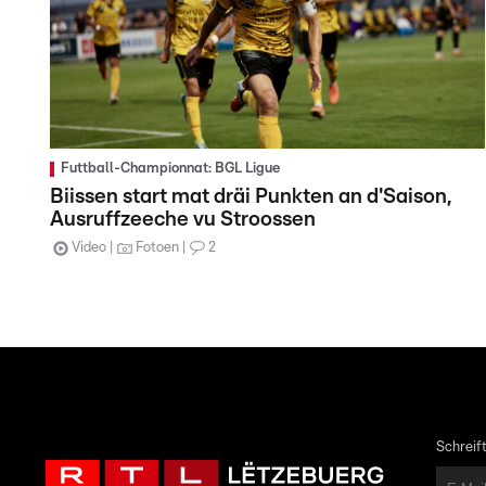
Futtball-Championnat: BGL Ligue
Biissen start mat dräi Punkten an d'Saison,
Ausruffzeeche vu Stroossen
Video
Fotoen
2
Schreift