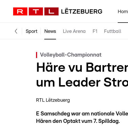
Hom
Sport
News
Live Arena
F1
Futtball
Volleyball-Championnat
Häre vu Bartre
um Leader Str
RTL Lëtzebuerg
E Samschdeg war am nationale Voll
Hären den Optakt vum 7. Spilldag.