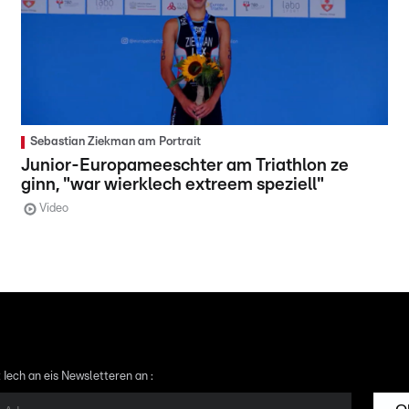
Sebastian Ziekman am Portrait
Junior-Europameeschter am Triathlon ze
ginn, "war wierklech extreem speziell"
Video
 Iech an eis Newsletteren an :