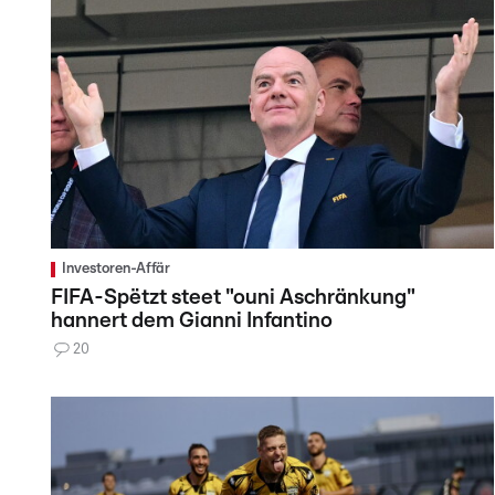
Investoren-Affär
FIFA-Spëtzt steet "ouni Aschränkung"
hannert dem Gianni Infantino
20