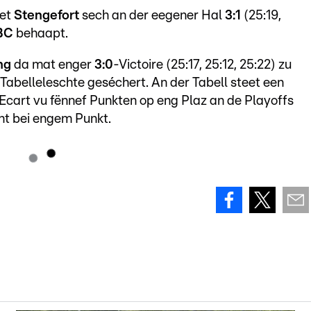
uet
Stengefort
sech an der eegener Hal
3:1
(25:19,
VBC
behaapt.
ng
da mat enger
3:0
-Victoire (25:17, 25:12, 25:22) zu
Tabelleleschte geséchert. An der Tabell steet een
cart vu fënnef Punkten op eng Plaz an de Playoffs
int bei engem Punkt.