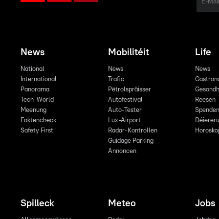
News
Mobilitéit
Life
National
News
News
International
Trafic
Gastron
Panorama
Pëtrolspräisser
Gesondh
Tech-World
Autofestival
Reesen
Meenung
Auto-Tester
Spende
Faktencheck
Lux-Airport
Déiereru
Safety First
Radar-Kontrollen
Horosko
Guidage Parking
Annoncen
Spilleck
Meteo
Jobs