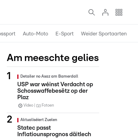
ossport
Auto-Moto
E-Sport
Weider Sportaarten
Am meeschte gelies
Detailer no Asaz am Bamerdall
USP war wéinst Verdacht op
Schosswaffebesëtz op der
Plaz
Video
Fotoen
Aktualiséiert Zuelen
Statec passt
Inflatiounsprognos däitlech