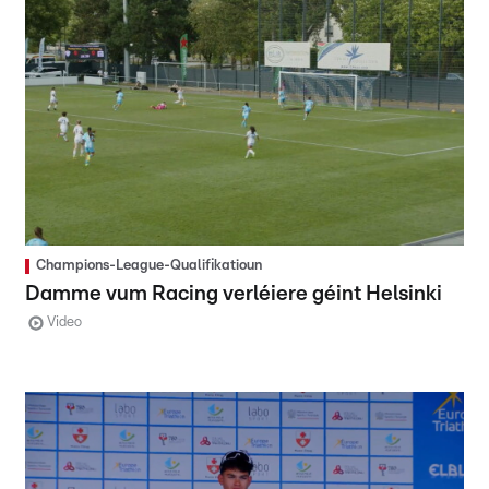
Champions-League-Qualifikatioun
Damme vum Racing verléiere géint Helsinki
Video