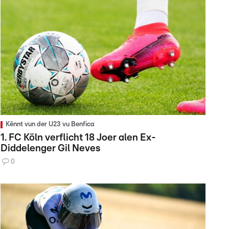
Kënnt vun der U23 vu Benfica
1. FC Köln verflicht 18 Joer alen Ex-
Diddelenger Gil Neves
0