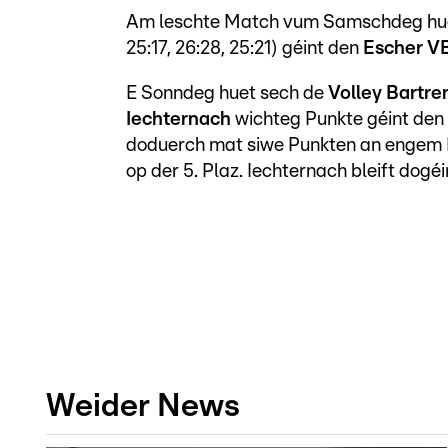
Am leschte Match vum Samschdeg h
25:17, 26:28, 25:21) géint den
Escher 
E Sonndeg huet sech de
Volley Bartre
Iechternach
wichteg Punkte géint den 
doduerch mat siwe Punkten an engem E
op der 5. Plaz. Iechternach bleift dogé
Weider News