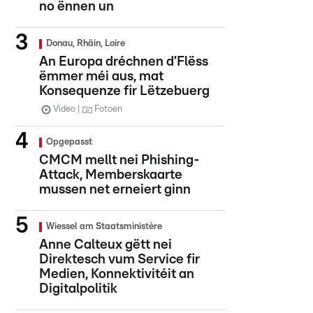
no ënnen un
Donau, Rhäin, Loire
An Europa dréchnen d’Flëss
ëmmer méi aus, mat
Konsequenze fir Lëtzebuerg
Video
Fotoen
Opgepasst
CMCM mellt nei Phishing-
Attack, Memberskaarte
mussen net erneiert ginn
Wiessel am Staatsministère
Anne Calteux gëtt nei
Direktesch vum Service fir
Medien, Konnektivitéit an
Digitalpolitik