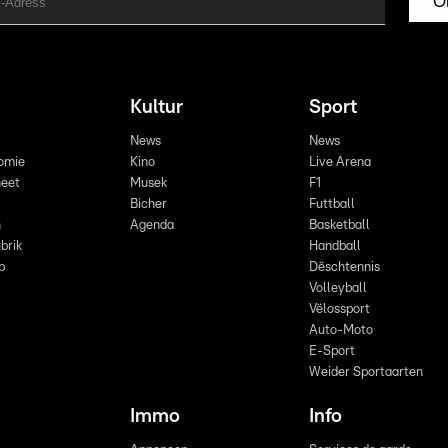
O
Kultur
Sport
News
News
omie
Kino
Live Arena
eet
Musek
F1
Bicher
Futtball
n
Agenda
Basketball
brik
Handball
p
Dëschtennis
Volleyball
Vëlossport
Auto-Moto
E-Sport
Weider Sportaarten
Immo
Info