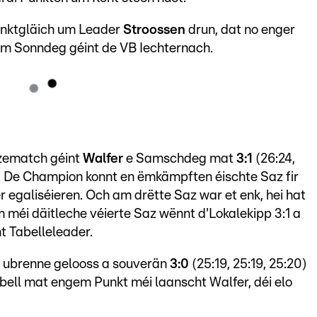
punktgläich um Leader
Stroossen
drun, dat no enger
5) um Sonndeg géint de VB Iechternach.
zematch géint
Walfer
e Samschdeg mat
3:1
(26:24,
n. De Champion konnt en ëmkämpften éischte Saz fir
 egaliséieren. Och am drëtte Saz war et enk, hei hat
méi däitleche véierte Saz wënnt d'Lokalekipp 3:1 a
t Tabelleleader.
 ubrenne gelooss a souverän
3:0
(25:19, 25:19, 25:20)
ell mat engem Punkt méi laanscht Walfer, déi elo