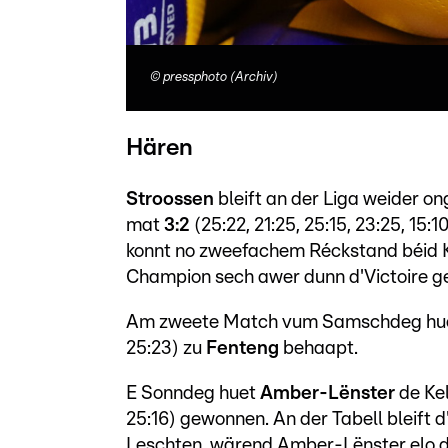
©
pressphoto (Archiv)
Hären
Stroossen
bleift an der Liga weider 
mat
3:2
(25:22, 21:25, 25:15, 23:25, 15:1
konnt no zweefachem Réckstand béid Ké
Champion sech awer dunn d'Victoire g
Am zweete Match vum Samschdeg hu
25:23) zu
Fenteng
behaapt.
E Sonndeg huet
Amber-Lënster
de Ke
25:16) gewonnen. An der Tabell bleift 
Leschten, wärend Amber-Lënster elo d