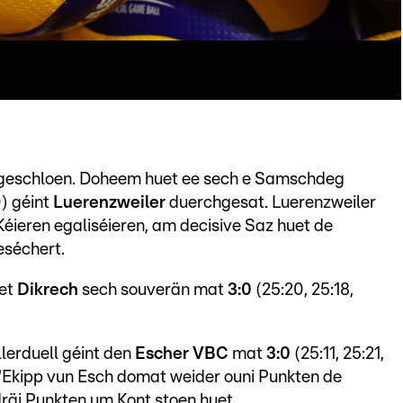
ongeschloen. Doheem huet ee sech e Samschdeg
0) géint
Luerenzweiler
duerchgesat. Luerenzweiler
ieren egaliséieren, am decisive Saz huet de
eséchert.
et
Dikrech
sech souverän mat
3:0
(25:20, 25:18,
llerduell géint den
Escher VBC
mat
3:0
(25:11, 25:21,
d'Ekipp vun Esch domat weider ouni Punkten de
räi Punkten um Kont stoen huet.