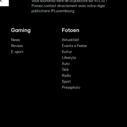
k
Vous souhaitez faire de la publicité sur RTL.lu ?
Prenez contact directement avec notre régie
publicitaire IPLuxembourg
Gaming
Fotoen
News
Aktualitéit
Review
Events a Fester
E-sport
Kultur
Lifestyle
Auto
Télé
Radio
Sport
Pressphoto